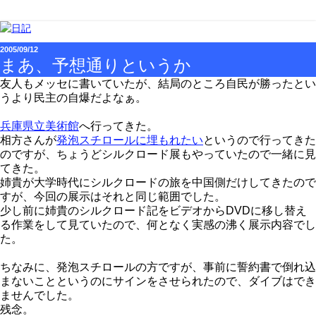
2005/09/12
まあ、予想通りというか
友人もメッセに書いていたが、結局のところ自民が勝ったとい
うより民主の自爆だよなぁ。
兵庫県立美術館
へ行ってきた。
相方さんが
発泡スチロールに埋もれたい
というので行ってきた
のですが、ちょうどシルクロード展もやっていたので一緒に見
てきた。
姉貴が大学時代にシルクロードの旅を中国側だけしてきたので
すが、今回の展示はそれと同じ範囲でした。
少し前に姉貴のシルクロード記をビデオからDVDに移し替え
る作業をして見ていたので、何となく実感の沸く展示内容でし
た。
ちなみに、発泡スチロールの方ですが、事前に誓約書で倒れ込
まないことというのにサインをさせられたので、ダイブはでき
ませんでした。
残念。