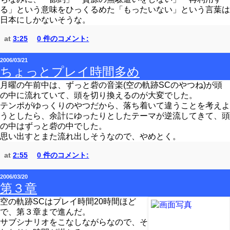
る」という意味をひっくるめた「もったいない」という言葉は
日本にしかないそうな。
at
3:25
0 件のコメント:
2006/03/21
ちょっとプレイ時間多め
月曜の午前中は、ずっと砦の音楽(空の軌跡SCのやつね)が頭
の中に流れていて、頭を切り換えるのが大変でした。
テンポがゆっくりのやつだから、落ち着いて違うことを考えよ
うとしたら、余計にゆったりとしたテーマが逆流してきて、頭
の中はずっと砦の中でした。
思い出すとまた流れ出しそうなので、やめとく。
at
2:55
0 件のコメント:
2006/03/20
第３章
空の軌跡SCはプレイ時間20時間ほど
で、第３章まで進んだ。
サブシナリオをこなしながらなので、そ