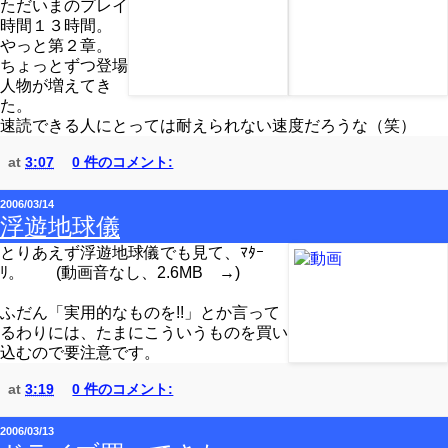
ただいまのプレイ
時間１３時間。
やっと第２章。
ちょっとずつ登場
人物が増えてき
た。
速読できる人にとっては耐えられない速度だろうな（笑）
at
3:07
0 件のコメント:
2006/03/14
浮遊地球儀
とりあえず浮遊地球儀でも見て、ﾏﾀｰ
ﾘ。 (動画音なし、2.6MB →)
ふだん「実用的なものを!!」とか言って
るわりには、たまにこういうものを買い
込むので要注意です。
at
3:19
0 件のコメント:
2006/03/13