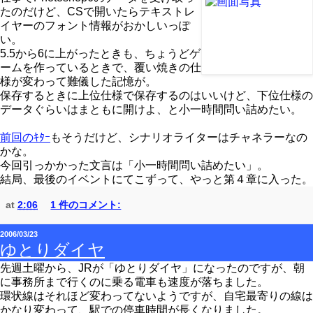
たのだけど、CSで開いたらテキストレ
イヤーのフォント情報がおかしいっぽ
い。
5.5から6に上がったときも、ちょうどゲ
ームを作っているときで、覆い焼きの仕
様が変わって難儀した記憶が。
保存するときに上位仕様で保存するのはいいけど、下位仕様の
データぐらいはまともに開けよ、と小一時間問い詰めたい。
前回のｷﾀｰ
もそうだけど、シナリオライターはチャネラーなの
かな。
今回引っかかった文言は「小一時間問い詰めたい」。
結局、最後のイベントにてこずって、やっと第４章に入った。
at
2:06
1 件のコメント:
2006/03/23
ゆとりダイヤ
先週土曜から、JRが「ゆとりダイヤ」になったのですが、朝
に事務所まで行くのに乗る電車も速度が落ちました。
環状線はそれほど変わってないようですが、自宅最寄りの線は
かなり変わって、駅での停車時間が長くなりました。