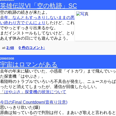
英雄伝説VI「空の軌跡」SC
空の軌跡の続きが来たよ。
去年、なんともすっきりしないままの悪
い終わり方でぐんにょり
したけど、これ
でやっとすっきり出来るかな。
まだインストールもしてないけど、とり
あえず休みの日にでも遊んでみよう。
at
2:48
0 件のコメント:
2006/03/08
宇宙はロマンがある
去年の年末に騒いでいた、小惑星「イトカワ」まで飛んでいっ
た探査機「はやぶさ」。
着陸時のトラブルでいろいろ不具合が発生し、ニュースからぱ
ったりと消えてしまったが、通信が回復したらしい。
「はやぶさ」探査機の状況について
今日のFinal Countdown(音有り注意)
思いっきり吹いた(爆)
原曲は知っているので判別は付く。まあいざ歌えと言われると