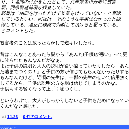
り、１週間のけがをしたとして、兵庫県警伊丹署に被害
届。同県警越前署が捜査していた。
部長は「地面をけっただけで児童をけっていない」と否認
しているといい、同社は「そのような事実はなかったと認
識している。適正に検察で判断して頂けると思っている」
とコメントした。
被害者のことは放ったらかしで逆ギレしたり。
昔はこんなことあったら親から「あんた(子供)が悪い」って更
に叱られたもんなんだがなぁ。
また子供の説明と大人の説明が食い違っていたりしたら「あん
た嘘までつくの！」と子供の方が信じてもらえなかったりする
もんなんだけど、近頃の先生は、一部の先生のせいで信用無く
してるから、子供の説明の方を親は信じてしまうのかな。
子供もずる賢くなって上手く嘘つくし。
というわけで、大人がしっかりしないと子供もだめになってい
くんだなと感じた。
at
14:26
0 件のコメント:
2006/03/17