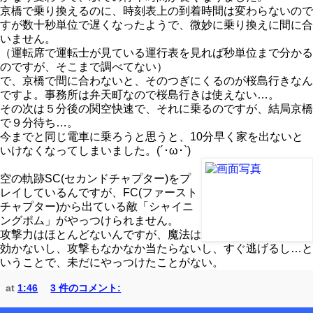
京橋で乗り換えるのに、時刻表上の到着時間は変わらないので
すが数十秒単位で遅くなったようで、微妙に乗り換えに間に合
いません。
（運転席で運転士が見ている運行表を見れば秒単位まで分かる
のですが、そこまで調べてない）
で、京橋で間に合わないと、そのつぎにくるのが桜島行きなん
ですよ。事務所は弁天町なので桜島行きは使えない…。
その次は５分後の関空快速で、それに乗るのですが、結局京橋
で９分待ち…。
今までと同じ電車に乗ろうと思うと、10分早く家を出ないと
いけなくなってしまいました。(´･ω･`)
空の軌跡SC(セカンドチャプター)をプ
レイしているんですが、FC(ファースト
チャプター)から出ている敵「シャイニ
ングポム」がやっつけられません。
攻撃力はほとんどないんですが、魔法は
効かないし、攻撃もなかなか当たらないし、すぐ逃げるし…と
いうことで、未だにやっつけたことがない。
at
1:46
3 件のコメント: