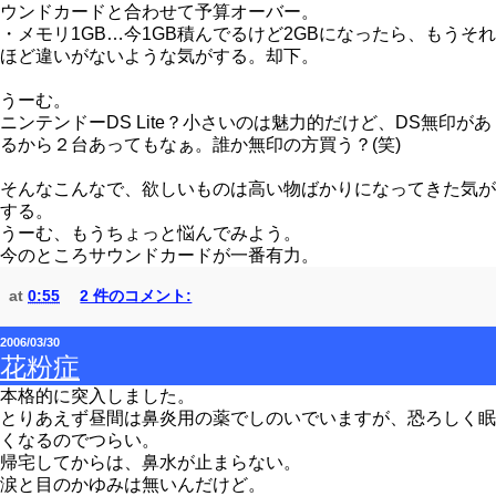
ウンドカードと合わせて予算オーバー。
・メモリ1GB…今1GB積んでるけど2GBになったら、もうそれ
ほど違いがないような気がする。却下。
うーむ。
ニンテンドーDS Lite？小さいのは魅力的だけど、DS無印があ
るから２台あってもなぁ。誰か無印の方買う？(笑)
そんなこんなで、欲しいものは高い物ばかりになってきた気が
する。
うーむ、もうちょっと悩んでみよう。
今のところサウンドカードが一番有力。
at
0:55
2 件のコメント:
2006/03/30
花粉症
本格的に突入しました。
とりあえず昼間は鼻炎用の薬でしのいでいますが、恐ろしく眠
くなるのでつらい。
帰宅してからは、鼻水が止まらない。
涙と目のかゆみは無いんだけど。