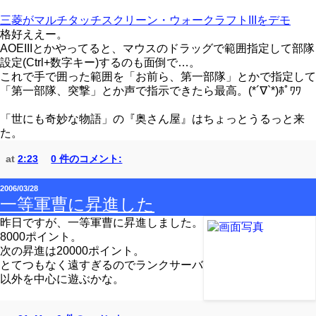
三菱がマルチタッチスクリーン・ウォークラフトIIIをデモ
格好ええー。
AOEIIIとかやってると、マウスのドラッグで範囲指定して部隊
設定(Ctrl+数字キー)するのも面倒で…。
これで手で囲った範囲を「お前ら、第一部隊」とかで指定して
「第一部隊、突撃」とか声で指示できたら最高。(*´∇`*)ﾎﾟﾜﾜ
「世にも奇妙な物語」の『奥さん屋』はちょっとうるっと来
た。
at
2:23
0 件のコメント:
2006/03/28
一等軍曹に昇進した
昨日ですが、一等軍曹に昇進しました。
8000ポイント。
次の昇進は20000ポイント。
とてつもなく遠すぎるのでランクサーバ
以外を中心に遊ぶかな。