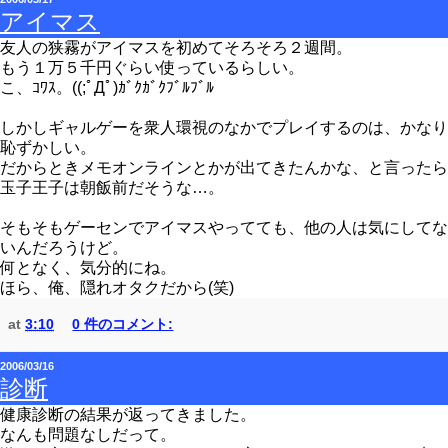
アイマス
友人の狭霧がアイマスを初めてそろそろ２週間。
もう１万５千円ぐらい使っているらしい。
こ、ｺﾜｽ。((;ﾟДﾟ)ｶﾞｸｶﾞｸﾌﾞﾙﾌﾞﾙ
しかしギャルゲーを衆人環視のなかでプレイするのは、かなり
恥ずかしい。
だからときメモオンラインとかが出てきたんかな、と言ったら
玉子王子は朝飯前だそうな…。
そもそもゲーセンでアイマスやってても、他の人は気にしてな
いんだろうけど。
何となく、気分的にね。
ほら、俺、隠れオタクだから(笑)
at
3:10
0 件のコメント:
2006/03/16
診断
健康診断の結果が返ってきました。
なんも問題なしだって。