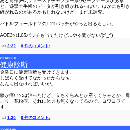
あと前作(FC(ファーストチャプター))のセーブデータがある
と、遊撃士手帳のデータが引き継がれるっぽい。ほかにも引き
継がれるのがあるかもしれないけど、まだ未調査。
バトルフィールド２の1.21パッチがやっと出るらしい。
AOE3の1.05パッチも当てたけど…やる間がない/(;^_^)
at
2:22
0 件のコメント:
2006/03/10
健康診断
金曜日に健康診断を受けてきます。
しばらく受けてなかったからなぁ。
なんも出なければいいが。
膝が痛いのは治ったけど、立ちくらみとか座りくらみとか、肩
こり、花粉症、それに体力も無くなってるので、ヨワヨワで
す。
at
1:30
0 件のコメント:
2006/03/09