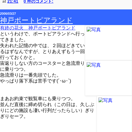
at
21:41
0 件のコメント:
2006/03/27
神戸ポートピアランド
有終の花火 神戸ポートピアランド
というわけで、ポートピアランドへ行っ
てきました。
失われた記憶の中では、２回ほどきてい
るはずなんですが、とりあえずもう一回
行っておくかと。
宙返りしない方のコースターと急流滑り
に乗りつつ。
急流滑りは一番先頭でした。
やっぱり落下系は苦手です(´･ω･`)
まあお約束で観覧車にも乗りつつ。
並んだ直後に締め切られ（この日は、久しぶ
りにどの施設も凄い行列だったらしい）ぎり
ぎりセーフ。