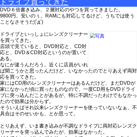
ドライブ買ってきた
DVD６倍書き込み、２層対応のやつを買ってきました。
9800円。安いのぅ。RAMにも対応してるけど、うちでは使う
ことなさそうだ(´д`)
ドライブといっしょにレンズクリーナー
を買ってきた。
店頭で見ていると、DVD対応と、CD対
応と、DVD＆CD対応というのが置いて
ある。
なにが違うんだろう。近くに店員がいれ
ば聞こうかと思ったんだけど、いなかったのでとりあえず両対
応を買ってきた。
家にはCD用のレンズクリーナーはあるんだけど、まだDVDが
家になかった頃に買ったものなので、一度CD用をDVDドライ
ブに突っ込んだことがあるが、特に不調だったわけでもなかっ
たので効果は分からず。
そういえばそれ以来レンズクリーナーを使っていないなぁ、不
具合はそのせいかも、とか思って。
とりあえず、いま書き込みが不調なドライブに両対応レンズク
リーナーを突っ込んでみたが、効果はなかった。