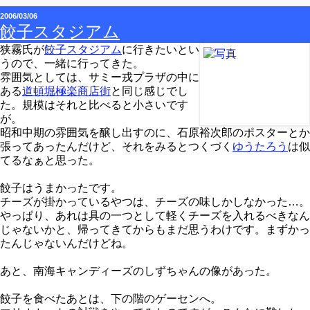
2006/03/06
餃子スタジアム
狭霧氏が
餃子スタジアム
に行きたいとい
うので、一緒に行ってきた。
雰囲気としては、サミー戎プラザの中に
ある
道頓堀極楽商店街
と同じ感じでし
た。規模はそれと比べると小さいです
が。
昭和中期の雰囲気を醸し出すのに、石原裕次郎のポスターとか
張ってあったんだけど、それをみるとつくづく
ゆうたろう
は似
てるなぁと思った。
餃子はうまかったです。
チーズが掛かっているやつは、チーズの味しかしなかった…。
やっぱり、あれは具の一つとして軽くチーズを入れるべきなん
じゃないかと、帰ってきてからもまだ思うわけです。まずかっ
たんじゃないんだけどね。
あと、南海キャンディーズのしずちゃんの像があった。
餃子を食べたあとは、下の階のゲーセンへ。