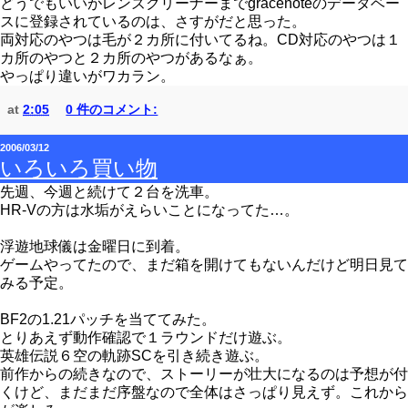
どうでもいいがレンズクリーナーまでgracenoteのデータベー
スに登録されているのは、さすがだと思った。
両対応のやつは毛が２カ所に付いてるね。CD対応のやつは１
カ所のやつと２カ所のやつがあるなぁ。
やっぱり違いがワカラン。
at
2:05
0 件のコメント:
2006/03/12
いろいろ買い物
先週、今週と続けて２台を洗車。
HR-Vの方は水垢がえらいことになってた…。
浮遊地球儀は金曜日に到着。
ゲームやってたので、まだ箱を開けてもないんだけど明日見て
みる予定。
BF2の1.21パッチを当ててみた。
とりあえず動作確認で１ラウンドだけ遊ぶ。
英雄伝説６空の軌跡SCを引き続き遊ぶ。
前作からの続きなので、ストーリーが壮大になるのは予想が付
くけど、まだまだ序盤なので全体はさっぱり見えず。これから