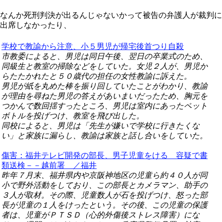
なんか死刑判決が出るんじゃないかって被告の弁護人が裁判に
出席しなかったり、
学校で教諭から注意、小５男児が帰宅後首つり自殺
市教委によると、男児は同日午後、翌日の卒業式のため、
同級生と教室の掃除などをしていた。女児２人が、男児か
らたたかれたと５０歳代の担任の女性教諭に訴えた。
男児が紙を丸めた棒を振り回していたことがわかり、教諭
が理由を尋ねた男児の答えがあいまいだったため、胸元を
つかんで数回揺すったところ、男児は室内にあったペット
ボトルを投げつけ、教室を飛び出した。
同校によると、男児は「先生が嫌いで学校に行きたくな
い」と家族に漏らし、教諭は家族と話し合いをしていた。
傷害：福井テレビ開発の部長、男子児童をける 容疑で書
類送検－－越前署 ／福井
昨年７月末、福井県内や京阪神地区の児童ら約４０人が同
小で野外活動をしており、この部長とカメラマン、助手の
３人が取材。その際、児童数人が石を投げつけ、怒った部
長が児童の１人をけったという。その後、この児童の保護
者は、児童がＰＴＳＤ（心的外傷後ストレス障害）にな