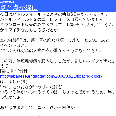
2006/03/22
点と点が線に
今日はバトルフィールド２と空の軌跡SCをやってました。
バトルフィールド２のユーロフォースは買っていません。
ダウンロード販売のみで３マップ、1200円らしいけど、なん
かイマイチなおもしろさだとか。
空の軌跡SCは、第３章の終わり頃まで来た。たぶん、あと一
イベントほど。
だいぶそれぞれの人物の点が繋がりそうになってきた。
この前、浮遊地球儀を購入しましたが、新しいタイプが出たよ
うで…
[宙に浮く時計]
http://japanese.engadget.com/2006/03/21/floating-clock/
ほ、ほしぃ(笑)
いや、もうおなかいっぱいだけど。
いろいろ浮かべられるってのは、ちょっと惹かれるなぁ。早ま
ったかなぁ。
あとはネタとして、ニャー速から何件か。