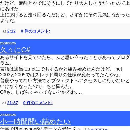
だけど、麻酔とかで眠そうにしてたり大人しそうだったので上
にあげた。
上にあげると走り回るんだけど、さすがにその元気はなかった
ようだ。
at
2:12
0 件のコメント:
2006/03/25
久々にC#
あるサイトを見ていたら、ふと思い立ったことがあってプログ
ラム。
言語は適当に.netにでもするかと組み始めたんだけど、.net
2003と2005ではスレッド周りの仕様が変わってたんやね。
普段やってない方法でオブジェクトへアクセスしに行かないと
いけなくなったので、ちと悩んだ。
C#も、しばらくやってないと鈍るわ…。
at
21:37
0 件のコメント:
2006/03/24
小一時間問い詰めたい
仕事でPhotoshop6のデータを受け取っ