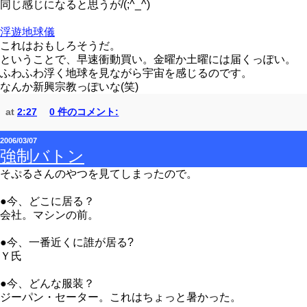
同じ感じになると思うが/(;^_^)
浮遊地球儀
これはおもしろそうだ。
ということで、早速衝動買い。金曜か土曜には届くっぽい。
ふわふわ浮く地球を見ながら宇宙を感じるのです。
なんか新興宗教っぽいな(笑)
at
2:27
0 件のコメント:
2006/03/07
強制バトン
そぷるさんのやつを見てしまったので。
●今、どこに居る？
会社。マシンの前。
●今、一番近くに誰が居る?
Ｙ氏
●今、どんな服装？
ジーパン・セーター。これはちょっと暑かった。