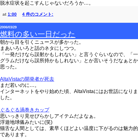
脱水症状を起こすんじゃないだろうか…。
at
1:00
4 件のコメント:
2006/03/29
燃料の多い一日だった
朝から目を引くニュースが多かった。
まあいろいろと話のネタにしつつ。
「一発だけなら誤射かもしれない」と言うぐらいなので、「一
グラムだけなら誤所持かもしれない」とか言いそうだなぁとか
思った。
AltaVistaの開発者が死去
まだ若いのに…。
インターネットをやり始めた頃、AltaVistaにはお世話になりま
した。
ぐるぐる渦巻きカップ
思いっきり見せびらかしアイテムだよなぁ。
浮遊地球儀みたいに(笑)
猫舌な人間としては、素早くほどよい温度に下がるのは魅力的
であります。