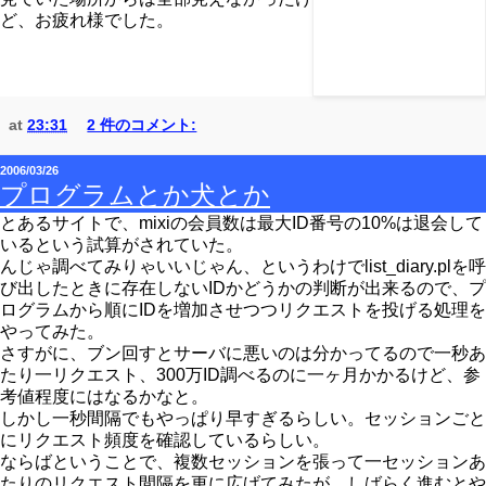
ど、お疲れ様でした。
at
23:31
2 件のコメント:
2006/03/26
プログラムとか犬とか
とあるサイトで、mixiの会員数は最大ID番号の10%は退会して
いるという試算がされていた。
んじゃ調べてみりゃいいじゃん、というわけでlist_diary.plを呼
び出したときに存在しないIDかどうかの判断が出来るので、プ
ログラムから順にIDを増加させつつリクエストを投げる処理を
やってみた。
さすがに、ブン回すとサーバに悪いのは分かってるので一秒あ
たり一リクエスト、300万ID調べるのに一ヶ月かかるけど、参
考値程度にはなるかなと。
しかし一秒間隔でもやっぱり早すぎるらしい。セッションごと
にリクエスト頻度を確認しているらしい。
ならばということで、複数セッションを張って一セッションあ
たりのリクエスト間隔を更に広げてみたが、しばらく進むとや