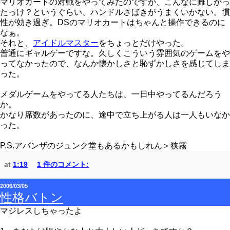
マリオカートの対戦をやってみたのですが、こんなに難しかっ
たっけ？というぐらい、ハンドルさばきがうまくいかない。慣
性が効き過ぎ。DSのマリオカートはちゃんと操作できるのに
なぁ。
それと、
アイドルマスター
をちょっとだけやった。
普通にギャルゲーですな。久しくこういう雰囲気のゲームをや
ってなかったので、なんか懐かしさと恥ずかしさを感じてしま
った。
メダルゲームをやってる人たちは、一日中やってるんだろう
か。
かなり席数があったのに、途中で立ち上がる人は一人もいなか
った。
P.S.アバンザのジュンク堂もあるかもしれん＞狭霧
at
1:19
1 件のコメント:
2006/03/05
性格バトン
マジレスしちゃったよ