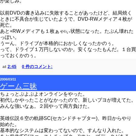
が楽しみ。
以前DVDの書き込みに失敗することがあったけど、結局焼く
ときに不具合が生じていたようで、DVD-RWメディア４枚が
死亡。
あと+RWメディアも１枚ぁゃιぃ状態になった。たぶん壊れた
っぽい。
うーん、ドライブが本格的におかしくなったかのぅ。
って、ドライブ１万円しないのか。安くなったもんだ。１台買
っておくかのぅ。
at
2:45
0 件のコメント:
2006/03/11
ゲーム三昧
ちょっとぷよぷよオンラインをやった。
初代しかやったことがなかったので、新しいプヨが増えてた。
みんな強いなぁ。２回やって両方負けた。
英雄伝説６空の軌跡SC(セカンドチャプター)、昨日からやり
始めた。
基本的なシステムは変わってないので、すんなり入れた。