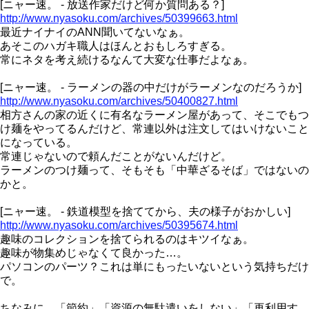
[ニャー速。 - 放送作家だけど何か質問ある？]
http://www.nyasoku.com/archives/50399663.html
最近ナイナイのANN聞いてないなぁ。
あそこのハガキ職人はほんとおもしろすぎる。
常にネタを考え続けるなんて大変な仕事だよなぁ。
[ニャー速。 - ラーメンの器の中だけがラーメンなのだろうか]
http://www.nyasoku.com/archives/50400827.html
相方さんの家の近くに有名なラーメン屋があって、そこでもつ
け麺をやってるんだけど、常連以外は注文してはいけないこと
になっている。
常連じゃないので頼んだことがないんだけど。
ラーメンのつけ麺って、そもそも「中華ざるそば」ではないの
かと。
[ニャー速。 - 鉄道模型を捨ててから、夫の様子がおかしい]
http://www.nyasoku.com/archives/50395674.html
趣味のコレクションを捨てられるのはキツイなぁ。
趣味が物集めじゃなくて良かった…。
パソコンのパーツ？これは単にもったいないという気持ちだけ
で。
ちなみに、「節約」「資源の無駄遣いをしない」「再利用す