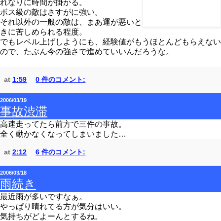
れなりに時間が掛かる。
ボス級の敵はさすがに強い。
それ以外の一般の敵は、まあ運が悪いと
きに苦しめられる程度。
でもレベル上げしようにも、経験値がもうほとんどもらえない
ので、たぶん今の強さで進めていいんだろうな。
at
1:59
0 件のコメント:
2006/03/19
事故渋滞
高速走ってたら前方で三件の事故。
全く動かなくなってしまいました…
at
2:12
6 件のコメント:
2006/03/18
雨続き
最近雨が多いですなぁ。
やっぱり晴れてる方が気分はいい。
気持ちがどよーんとするね。