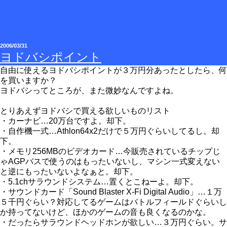
2006/03/31
ヨドバシポイント
自由に使えるヨドバシポイントが３万円分あったとしたら、何
を買いますか？
ヨドバシってところが、また微妙なんですよね。
とりあえずヨドバシで買える欲しいものリスト
・カーナビ…20万台ですよ。却下。
・自作機一式…Athlon64x2だけで５万円ぐらいしてるし。却
下。
・メモリ256MBのビデオカード…今販売されているチップじ
ゃAGPバスで使うのはもったいないし、マシン一式変えない
と逆にもったいないよなぁと。却下。
・5.1chサラウンドシステム…置くとこねーよ。却下。
・サウンドカード「Sound Blaster X-Fi Digital Audio」…１万
５千円ぐらい？対応してるゲームはバトルフィールドぐらいし
か持ってないけど、ほかのゲームの音も良くなるのかな。
・だったらサラウンドヘッドホンが欲しい…３万円ぐらい。サ