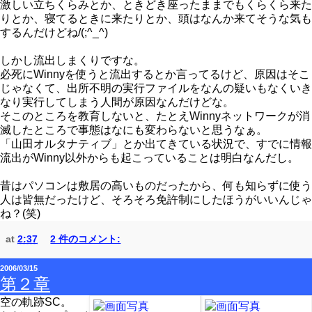
激しい立ちくらみとか、ときどき座ったままでもくらくら来た
りとか、寝てるときに来たりとか、頭はなんか来てそうな気も
するんだけどね/(;^_^)
しかし流出しまくりですな。
必死にWinnyを使うと流出するとか言ってるけど、原因はそこ
じゃなくて、出所不明の実行ファイルをなんの疑いもなくいき
なり実行してしまう人間が原因なんだけどな。
そこのところを教育しないと、たとえWinnyネットワークが消
滅したところで事態はなにも変わらないと思うなぁ。
「山田オルタナティブ」とか出てきている状況で、すでに情報
流出がWinny以外からも起こっていることは明白なんだし。
昔はパソコンは敷居の高いものだったから、何も知らずに使う
人は皆無だったけど、そろそろ免許制にしたほうがいいんじゃ
ね？(笑)
at
2:37
2 件のコメント:
2006/03/15
第２章
空の軌跡SC。