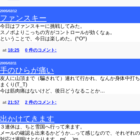
2005/02/12
ファンスキー
今日はファンスキーに挑戦してみた。
スノボよりこっちの方がコントロールが効くなぁ。
ということで、今日は楽しめた。(^O^)
at
18:25
0 件のコメント:
2005/02/11
手のひらが痛い
友人に山頂まで（騙されて）連れて行かれ、なんか身体中打ち
まくり(T_T)
今は筋肉痛はないけど、後日どうなることか…
at
21:57
2 件のコメント:
出かけてきます
３連休は、ちと雪国へ行って来ます。
メールの確認も出来るかどうか…って感じなので、それぞれの
対応は週明けとなります m(_ _)m