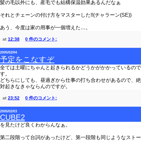
髪の毛以外にも、産毛でも結構保温効果あるんだなぁ
それとチェーンの付け方をマスターした!!(チャラーン(SE))
あう、今度は家の用事が一個増えた…。
at
12:38
0 件のコメント:
2005/02/04
予定をこなすぞ
全ては土曜にちゃんと起きられるかどうかがかかっているので
す。
どちらにしても、昼過ぎから仕事の打ち合わせがあるので、絶
対起きなきゃならんのですが。
at
23:52
0 件のコメント:
2005/02/03
CUBE2
を見たけど良くわからんなぁ。
第二段階って台詞があったけど、第一段階も同じようなストー