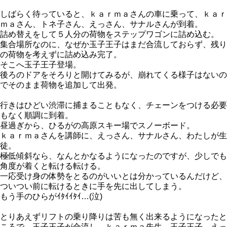
しばらく待っていると、ｋａｒｍａさんの車に乗って、ｋａｒ
ｍａさん、トネ子さん、えっさん、サナルさんが到着。
詰め替えをして５人分の荷物をステップワゴンに詰め込む。
集合場所なのに、なぜか玉子王子はまだ合流しておらず、残り
の荷物を考えずに詰め込み完了。
そこへ玉子王子登場。
後ろのドアをそろりと開けてみるが、崩れてくる様子はないの
でそのまま荷物を追加して出発。
行きはひどい渋滞に捕まることもなく、チェーンをつける必要
もなく順調に到着。
昼過ぎから、ひるがの高原スキー場でスノーボード。
ｋａｒｍａさんを講師に、えっさん、サナルさん、わたしが生
徒。
極低傾斜なら、なんとかなるようになったのですが、少しでも
角度が着くと転ける転ける。
一応受け身の体勢をとるのがいいとは分かっているんだけど、
ついつい前に転けるときに手を先に出してしまう。
もう手のひらがｲﾀｲｲﾀｲ…(泣)
とりあえずリフトの乗り降りは苦も無く出来るようになったと
ころで、玉子王子が合流し、ｋａｒｍａ先生、玉子王子、えっ