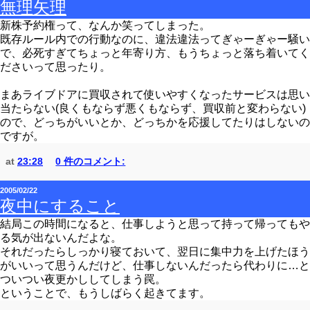
無理矢理
新株予約権って、なんか笑ってしまった。
既存ルール内での行動なのに、違法違法ってぎゃーぎゃー騒い
で、必死すぎてちょっと年寄り方、もうちょっと落ち着いてく
ださいって思ったり。
まあライブドアに買収されて使いやすくなったサービスは思い
当たらない(良くもならず悪くもならず、買収前と変わらない)
ので、どっちがいいとか、どっちかを応援してたりはしないの
ですが。
at
23:28
0 件のコメント:
2005/02/22
夜中にすること
結局この時間になると、仕事しようと思って持って帰ってもや
る気が出ないんだよな。
それだったらしっかり寝ておいて、翌日に集中力を上げたほう
がいいって思うんだけど、仕事しないんだったら代わりに…と
ついつい夜更かししてしまう罠。
ということで、もうしばらく起きてます。