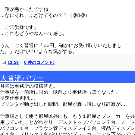
「運が悪かったですね」
…なにそれ、ふざけてるの？？（@@）
「ご苦労様です」
…これもどうやねんって感じ。
うん、ごく普通に「○○円、確かにお受け取りいたしまし
た。」だけでいいような気がする。
at
13:59
0 件のコメント:
大電流パワー
月曜は事務所の模様替え。
仕事場を一箇所に固め、以前より事務所っぽくなった。
早速仕事再開…。
プリンタが動き出した瞬間、部屋が真っ暗になり静寂が…。
仕事場として使う部屋以外にも、もう１部屋とブレーカーを共
用していたことがわかり、デスクトップパソコン７台、ノート
パソコン１台、ブラウン管ディスプレイ３台、液晶ディスプレ
イ１台、プリンタ２台がひとつのブレーカーにぶら下がってい