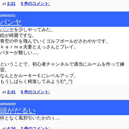
at
2:21
0 件のコメント:
2005/02/21
パンヤ
パンヤ
を少しやってみた。
絵が綺麗ですな。
青空の中を飛んでいくゴルフボールがさわやかです。
ｋａｒｍａ夫妻とえっさんとプレイ。
パターが難しい…。
ということで、初心者チャンネルで適当にルームを作って練
習。
なんとかルーキーＥにレベルアップ。
もうしばらく精進してみよう/(;^_^)
at
2:41
0 件のコメント:
2005/02/20
頭がだるい
何となく風邪引いたかのぅ…
at
4:24
2 件のコメント: