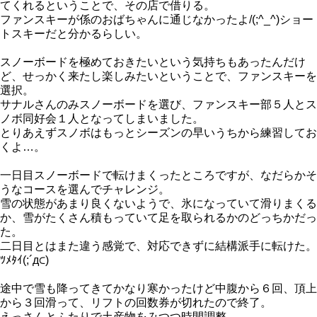
てくれるということで、その店で借りる。
ファンスキーが係のおばちゃんに通じなかったよ/(;^_^)ショー
トスキーだと分かるらしい。
スノーボードを極めておきたいという気持ちもあったんだけ
ど、せっかく来たし楽しみたいということで、ファンスキーを
選択。
サナルさんのみスノーボードを選び、ファンスキー部５人とス
ノボ同好会１人となってしまいました。
とりあえずスノボはもっとシーズンの早いうちから練習してお
くよ…。
一日目スノーボードで転けまくったところですが、なだらかそ
うなコースを選んでチャレンジ。
雪の状態があまり良くないようで、氷になっていて滑りまくる
か、雪がたくさん積もっていて足を取られるかのどっちかだっ
た。
二日目とはまた違う感覚で、対応できずに結構派手に転けた。
ﾂﾒﾀｲ(;´д⊂)
途中で雪も降ってきてかなり寒かったけど中腹から６回、頂上
から３回滑って、リフトの回数券が切れたので終了。
えっさんとふたりで土産物をみつつ時間調整。