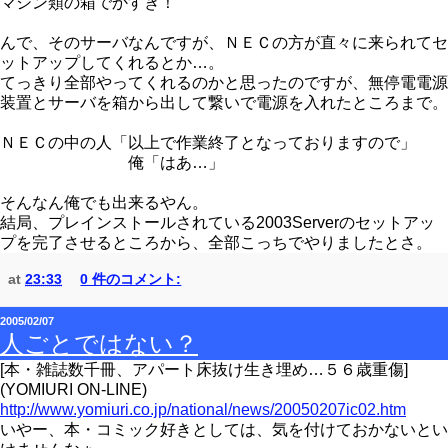
マシン類の箱でかすぎ！
んで、そのサーバなんですが、ＮＥＣの方が直々に来られてセ
ットアップしてくれるとか…。
てっきり全部やってくれるのかと思ったのですが、無停電電源
装置とサーバを箱から出して繋いで電源を入れたところまで。
ＮＥＣの中の人「以上で作業終了となっておりますので」
俺「はあ…」
そんなん俺でも出来るやん。
結局、プレインストールされている2003Serverのセットアッ
プを完了させるところから、全部こっちでやりましたとさ。
at
23:33
0 件のコメント:
2005/02/07
人ごとではない？
[本・雑誌数千冊、アパート床抜け生き埋め…５６歳重傷]
(YOMIURI ON-LINE)
http://www.yomiuri.co.jp/national/news/20050207ic02.htm
いやー、本・コミック好きとしては、気を付けておかないとい