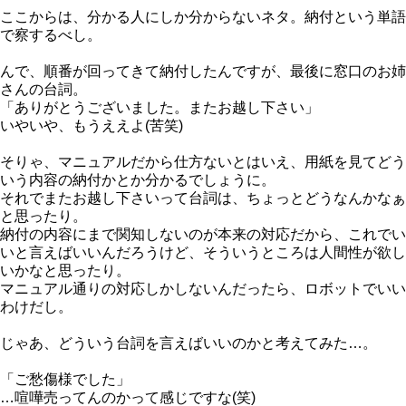
ここからは、分かる人にしか分からないネタ。納付という単語
で察するべし。
んで、順番が回ってきて納付したんですが、最後に窓口のお姉
さんの台詞。
「ありがとうございました。またお越し下さい」
いやいや、もうええよ(苦笑)
そりゃ、マニュアルだから仕方ないとはいえ、用紙を見てどう
いう内容の納付かとか分かるでしょうに。
それでまたお越し下さいって台詞は、ちょっとどうなんかなぁ
と思ったり。
納付の内容にまで関知しないのが本来の対応だから、これでい
いと言えばいいんだろうけど、そういうところは人間性が欲し
いかなと思ったり。
マニュアル通りの対応しかしないんだったら、ロボットでいい
わけだし。
じゃあ、どういう台詞を言えばいいのかと考えてみた…。
「ご愁傷様でした」
…喧嘩売ってんのかって感じですな(笑)