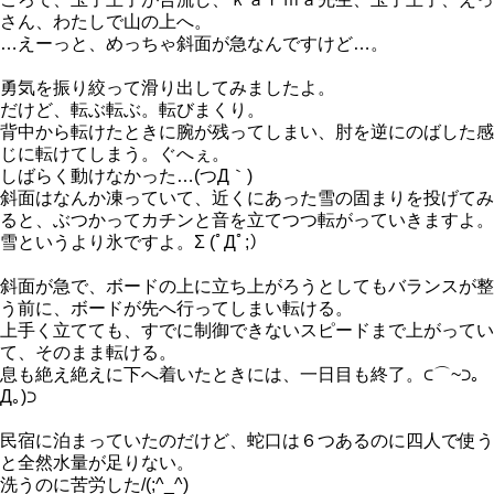
さん、わたしで山の上へ。
…えーっと、めっちゃ斜面が急なんですけど…。
勇気を振り絞って滑り出してみましたよ。
だけど、転ぶ転ぶ。転びまくり。
背中から転けたときに腕が残ってしまい、肘を逆にのばした感
じに転けてしまう。ぐへぇ。
しばらく動けなかった…(つД｀)
斜面はなんか凍っていて、近くにあった雪の固まりを投げてみ
ると、ぶつかってカチンと音を立てつつ転がっていきますよ。
雪というより氷ですよ。Σ (ﾟДﾟ;）
斜面が急で、ボードの上に立ち上がろうとしてもバランスが整
う前に、ボードが先へ行ってしまい転ける。
上手く立てても、すでに制御できないスピードまで上がってい
て、そのまま転ける。
息も絶え絶えに下へ着いたときには、一日目も終了。⊂⌒~⊃｡
Д｡)⊃
民宿に泊まっていたのだけど、蛇口は６つあるのに四人で使う
と全然水量が足りない。
洗うのに苦労した/(;^_^)