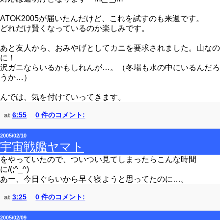
ATOK2005が届いたんだけど、これを試すのも来週です。
どれだけ賢くなっているのか楽しみです。
あと友人から、おみやげとしてカニを要求されました。山なの
に！
沢ガニならいるかもしれんが…。（冬場も水の中にいるんだろ
うか…）
んでは、気を付けていってきます。
at
6:55
0 件のコメント:
2005/02/10
宇宙戦艦ヤマト
をやっていたので、ついつい見てしまったらこんな時間
に/(;^_^)
あー、今日ぐらいから早く寝ようと思ってたのに…。
at
3:25
0 件のコメント:
2005/02/09