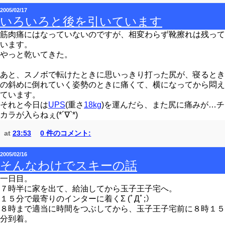
2005/02/17
いろいろと後を引いています
筋肉痛にはなっていないのですが、相変わらず靴擦れは残って
います。
やっと乾いてきた。
あと、スノボで転けたときに思いっきり打った尻が、寝るとき
の斜めに倒れていく姿勢のときに痛くて、横になってから悶え
ています。
それと今日は
UPS
(重さ
18kg
)を運んだら、また尻に痛みが…チ
カラが入らねぇ(*´∇`*)
at
23:53
0 件のコメント:
2005/02/16
そんなわけでスキーの話
一日目。
７時半に家を出て、給油してから玉子王子宅へ。
１５分で最寄りのインターに着くΣ (ﾟДﾟ;）
８時まで適当に時間をつぶしてから、玉子王子宅前に８時１５
分到着。