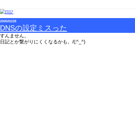
2005/02/28
DNSの設定ミスった
すんません。
日記とか繋がりにくくなるかも。/(;^_^)