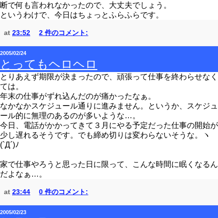
断で何も言われなかったので、大丈夫でしょう。
というわけで、今日はちょっとふらふらです。
at
23:52
2 件のコメント:
2005/02/24
とってもヘロヘロ
とりあえず期限が決まったので、頑張って仕事を終わらせなく
ては。
年末の仕事がずれ込んだのが痛かったなぁ。
なかなかスケジュール通りに進みません。というか、スケジュ
ール的に無理のあるのが多いような…。
今日、電話がかかってきて３月にやる予定だった仕事の開始が
少し遅れるそうです。でも締め切りは変わらないそうな。ヽ
(`Д´)ﾉ
家で仕事やろうと思った日に限って、こんな時間に眠くなるん
だよなぁ…。
at
23:44
0 件のコメント:
2005/02/23