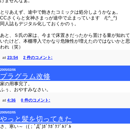
けませんなぁ。
とりあえず、途中で飽きたコミックは処分しようかなぁ。
CCさくらと女神さまっが途中で止まっています /(;^_^)
同人誌もデジタル化しておくかのぅ。
あと、Ｓ氏の家は、今まで床置きだったから置ける量が知れて
いたけど、本棚導入でかなり危険性が増えたのではないかと思
われ（笑）
at
23:54
2 件のコメント:
2005/02/06
プラグラム改修
家の用事完了。
ふぅ、おやすみなさい。
at
4:36
0 件のコメント:
2005/02/05
やっと髪を切ってきた
さ、寒い～（(；ﾟДﾟ)ｶﾞｸｶﾞｸﾌﾞﾙﾌﾞﾙ