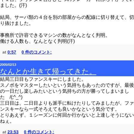
ました。(汗)
結局、サーバ類の４台を別の部屋からの配線に切り替えて、切
り抜けました。
事務所で許容できるマシンの数がなんとなく判明。
働ける人数も、なんとなく判明(汗)
at
0:57
0 件のコメント:
2005/02/13
なんとか生きて帰ってきた。
結局三日目もファンスキーにしました。
スノボをマスターしたいという気持ちもあったのですが、最後
の一日だし楽しみたいという気持ちの方が勝ってしまいまし
た /(;^_^)
三日目は、二日目よりも派手に転けたりしてみましたが、ファ
ンスキーなら一式そろえても良いかなという気分です。
とりあえず、１シーズンに何回か行かないと上達しそうにない
ねぇ。
at
23:53
0 件のコメント: