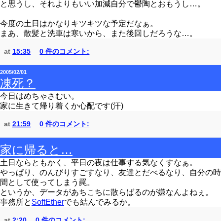
と思うし、それよりもいい加減自分で鬱陶とおもうし…。
今度の土日はかなりキツキツな予定だなぁ。
まあ、散髪と洗車は寒いから、また後回しだろうな…。
at
15:35
0 件のコメント:
2005/02/01
凍死？
今日はめちゃさむい。
家に生きて帰り着くか心配です(汗)
at
21:59
0 件のコメント:
家に帰ると…
土日ならともかく、平日の夜は仕事する気なくすなぁ。
やっぱり、のんびりすごすなり、友達とだべるなり、自分の時
間として使ってしまう罠。
というか、データがあちこちに散らばるのが嫌なんよねぇ。
事務所と
SoftEther
でも結んでみるか。
at
2:20
0 件のコメント: