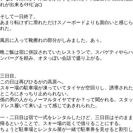
れが出来るｲﾀｲ(;´д⊂)
そして一日終了。
あまり転けずに滑れただけスノーボードよりも面白いと感じら
れた。
風呂に入って靴擦れの部分がしみました。あぅ。
晩ご飯は宿に併設されていたレストランで。スパゲティやらハ
ンバーグを頼み、オタっぽい会話で盛り上がる。
三日目。
この日は再びひるがの高原へ。
スキー場の駐車場が凍っていてタイヤが空回りし、誘導された
ところにきっちり止められない。
係の男の人からノーマルタイヤですか？って聞かれる。スタッ
ドレス履いて来いよって感じであきれられた。
一・二日目は宿で一式をレンタルしたけど、三日目はそのまま
帰るということで、スキー場の近くで借りることにする。
ちょうど駐車場とレンタル屋が一緒で駐車券を見せると割引し