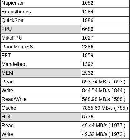
Napierian
1052
Eratosthenes
1284
QuickSort
1886
FPU
6686
MikoFPU
1027
RandMeanSS
2386
FFT
1859
Mandelbrot
1392
MEM
2932
Read
693.74 MB/s ( 693 )
Write
844.54 MB/s ( 844 )
Read/Write
588.98 MB/s ( 588 )
Cache
7855.69 MB/s ( 785 )
HDD
6776
Read
49.44 MB/s ( 1977 )
Write
49.32 MB/s ( 1972 )