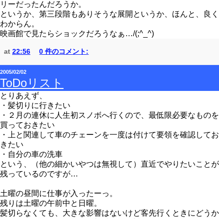
リーだったんだろうか。
というか、第三段階もありそうな展開というか、ほんと、良く
わからん。
映画館で見たらショックだろうなぁ…/(;^_^)
at
22:56
0 件のコメント:
2005/02/02
ToDoリスト
とりあえず、
・髪切りに行きたい
・２月の連休に人生初スノボへ行くので、最低限必要なものを
買っておきたい
・上と関連して車のチェーンを一度は付けて要領を確認してお
きたい
・自分の車の洗車
という、（他の細かいやつは無視して）直近でやりたいことが
残っているのですが…
土曜の昼間に仕事が入ったーっ。
残りは土曜の午前中と日曜。
髪切らなくても、大きな影響はないけど客先行くときにどうか