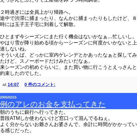
２時過ぎには全員上がり帰路へ。
途中で渋滞に捕まったり、なんかに捕まったりもしたけど、８
時には玉子王子宅に到着して解散。
ひとまず今シーズンにまた行く機会はないかなぁ…忙しいし。
やはり雪が降り始める頃から一シーズンに何度かいかないと上
達しないね。
そういえば、どっかに室内ゲレンデとかあったなぁと探してみ
たけど、スノーボードだけみたいだなぁ。
来シーズンの初めぐらいに、また買い物に行こうとえっさんと
約束したのでした。
at
14:07
0 件のコメント:
2005/02/15
例のアレのお金を支払ってきた
朝のうちに銀行へ行ってきた。
普段ATMしか使わないけど窓口って混んでるねぇ。
よく分からないお爺さんお婆さんで、余計に時間がかかってい
る感じだった。