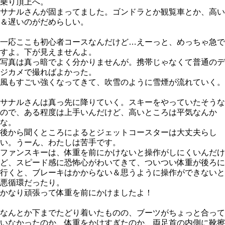
乗り頂上へ。
サナルさんが固まってました。ゴンドラとか観覧車とか、高い
＆遅いのがだめらしい。
一応ここも初心者コースなんだけど…えーっと、めっちゃ急で
すよ。下が見えませんよ。
写真は真っ暗でよく分かりませんが。携帯じゃなくて普通のデ
ジカメで撮ればよかった。
風もすごい強くなってきて、吹雪のように雪煙が流れていく。
サナルさんは真っ先に降りていく。スキーをやっていたそうな
ので、ある程度は上手いんだけど、高いところは平気なんか
な。
後から聞くところによるとジェットコースターは大丈夫らし
い。うーん、わたしは苦手です。
ファンスキーは、体重を前にかけないと操作がしにくいんだけ
ど、スピード感に恐怖心がわいてきて、ついつい体重が後ろに
行くと、ブレーキはかからない＆思うように操作ができないと
悪循環だったり。
かなり頑張って体重を前にかけましたよ！
なんとか下までたどり着いたものの、ブーツがちょっと合って
いなかったのか、体重をかけすぎたのか、両足首の内側に靴擦