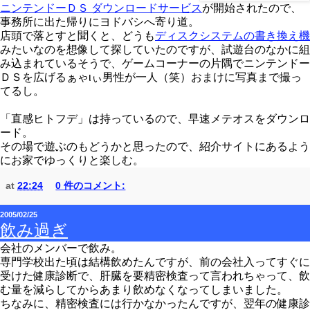
ニンテンドーＤＳ ダウンロードサービス
が開始されたので、
事務所に出た帰りにヨドバシへ寄り道。
店頭で落とすと聞くと、どうも
ディスクシステムの書き換え機
みたいなのを想像して探していたのですが、試遊台のなかに組
み込まれているそうで、ゲームコーナーの片隅でニンテンドー
ＤＳを広げるぁゃιぃ男性が一人（笑）おまけに写真まで撮っ
てるし。
「直感ヒトフデ」は持っているので、早速メテオスをダウンロ
ード。
その場で遊ぶのもどうかと思ったので、紹介サイトにあるよう
にお家でゆっくりと楽しむ。
at
22:24
0 件のコメント:
2005/02/25
飲み過ぎ
会社のメンバーで飲み。
専門学校出た頃は結構飲めたんですが、前の会社入ってすぐに
受けた健康診断で、肝臓を要精密検査って言われちゃって、飲
む量を減らしてからあまり飲めなくなってしまいました。
ちなみに、精密検査には行かなかったんですが、翌年の健康診