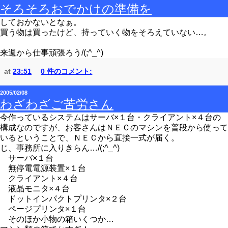
そろそろおでかけの準備を
しておかないとなぁ。
買う物は買ったけど、持っていく物をそろえていない…。
来週から仕事頑張ろう/(;^_^)
at
23:51
0 件のコメント:
2005/02/08
わざわざご苦労さん
今作っているシステムはサーバ×１台・クライアント×４台の
構成なのですが、お客さんはＮＥＣのマシンを普段から使って
いるということで、ＮＥＣから直接一式が届く。
じ、事務所に入りきらん…/(;^_^)
サーバ×１台
無停電電源装置×１台
クライアント×４台
液晶モニタ×４台
ドットインパクトプリンタ×２台
ページプリンタ×１台
そのほか小物の箱いくつか…