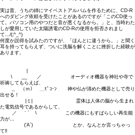
実は昔、うちの姉にマイベストアルバムを作るために、CD-R
へのダビング依頼を受けたことがあるのですが「このCD使っ
て。パソコン用のやつだと音が悪くなるから。」と、当時わた
しが愛用していた太陽誘電のCD-Rの使用を拒否されまし
て…/(;^_^)
何度か説得を試みたのですが、「ほんとに違うから。」と聞く
耳を持ってもらえず、ついに洗脳を解くことに挫折した経験が
あります。
|
\ __ ／ オーディオ機器を神社や寺で
祈祷してもらえば、
＿ （ｍ） ＿ﾋﾟｺｰﾝ 神や仏が清めた機器として売り
出せる！
|ミ| 霊体は人体の脳から生まれ
た電気信号であるからして、
／ ｀´ \ この機器にもすばらしい再生能
力が…
('A`) とか、なんとか言っちゃっ
て!!