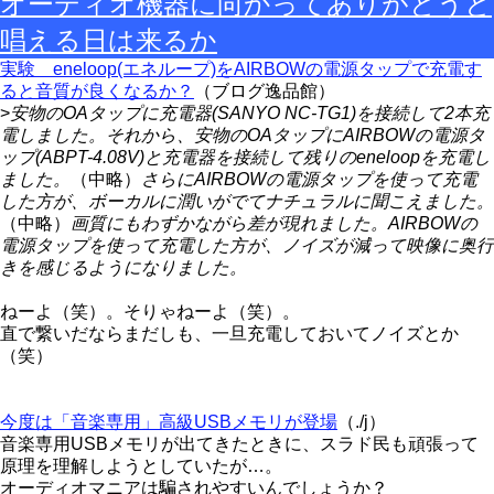
オーディオ機器に向かってありがとうと
唱える日は来るか
実験 eneloop(エネループ)をAIRBOWの電源タップで充電す
ると音質が良くなるか？
（ブログ逸品館）
>
安物のOAタップに充電器(SANYO NC-TG1)を接続して2本充
電しました。それから、安物のOAタップにAIRBOWの電源タ
ップ(ABPT-4.08V)と充電器を接続して残りのeneloopを充電し
ました。
（中略）
さらにAIRBOWの電源タップを使って充電
した方が、ボーカルに潤いがでてナチュラルに聞こえました。
（中略）
画質にもわずかながら差が現れました。AIRBOWの
電源タップを使って充電した方が、ノイズが減って映像に奥行
きを感じるようになりました。
ねーよ（笑）。そりゃねーよ（笑）。
直で繋いだならまだしも、一旦充電しておいてノイズとか
（笑）
今度は「音楽専用」高級USBメモリが登場
（./j）
音楽専用USBメモリが出てきたときに、スラド民も頑張って
原理を理解しようとしていたが…。
オーディオマニアは騙されやすいんでしょうか？