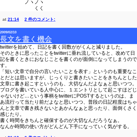
ノヽノヽ
くく
at
21:14
2 件のコメント:
2009/02/10
長文を書く機会
twitterを始めて、日記を書く回数ががくんと減りました。
そのときに思ったことをtwitterに垂れ流していると、改めて日
記を書くときにおなじことを書くのが面倒になってしまうので
す。
「短い文章で自分の言いたいことを表す」というのも重要なこ
とだとは思いますが、じっくりと書きたいことをきちんとした
文章に書き起こすというのも、大切なんだよなぁと思いつつ。
ブログを書いている人中心に、１エントリとして起こすほどじ
ゃないけど…という事柄をtwitterにPOSTするというのは、ま
あ流行って当たり前だよなと思いつつ、普段の日記程度はちゃ
んと文章で書き残さないとあかんなぁと思ったり、面倒くさく
感じたり。
書く時間をきちんと確保するのが大切なんだろうなぁ。
なんか時間の使い方がどんどん下手になっていく気がする。