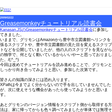
2009/02/22
Greasemonkeyチュートリアル読書会
Kanasan.JSのGreasemonkeyチュートリアル読書会
に参加し
てきました。
いままで、グリモンはAmazonから豊中市立図書館へリンクを
張るスクリプトや、豊中市立図書館の見た目を変えるスクリプ
トなどを公開していましたが、他の人のスクリプトを見ながら
の独学で、何となく動いているからいいやーと思っておりまし
た。/(;^_^)
今回は改めてチュートリアルを読み進めることで、グリモンと
しっかり向き合ってみようと思い、参加した次第です。
皆さんの知識の深さには恐れ入ります。
XPathは今までよく分からないので手を出していませんでした
が、次に使えそうな機会があったら使ってみようかと思いま
す。
あとグリモンのバージョン情報をスクリプト側から取得する方
法は、家に帰ってからも色々調べてみましたが単体では無理そ