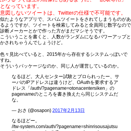
となっています。
意図しないツイートは、Twitterの仕様で不可能です。
似たようなアプリで、スパムツイートをされてしまうものがあ
るようですが、ツイートを検索してみると全員同じ数字なので
診断メーカーとかで作った方がまだマシそうです。
こういうことを書くと、人数がランダムになるパワーアップと
かされちゃうんでしょうけど。
色々見比べていると、2015年から存在するシステムっぽいで
すね。
そういうパッケージなのか、同じ人が運営しているのか。
なるほど。大人センター試験とブロられったー、サ
ーバのIPアドレスは違うけど、OAuthを要求するア
ドレス「/auth/?pagename=otonacentersiken」の
pagenameのところを書き換えたら同じシステムだ
な。
— おさ (@osapon)
2017年2月13日
なるほどー。
//tw-system.com/auth/?pagename=shinrisousajutsu