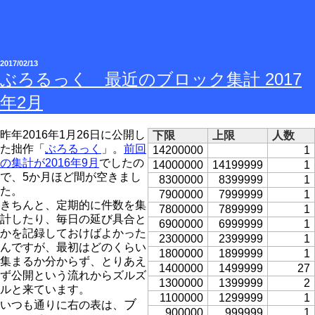
2017/02/13
ぶろるっく 最近のブロック集計 2017
年2月
昨年2016年1月26日に公開し
下限
上限
人数
た拙作「
ぶろるっく
」。
前回
14200000
1
の集計が2016年9月
でしたの
14000000
14199999
1
で、5か月ほど間が空きまし
8300000
8399999
1
た。
7900000
7999999
1
きちんと、定期的に件数を集
7800000
7899999
1
計したり、毎日の延び具合と
6900000
6999999
1
かを記録しておけばよかった
2300000
2399999
1
んですが、最初はどのくらい
1800000
1899999
1
集まるか分からず、とりあえ
1400000
1499999
27
ず公開という流れからズルズ
1300000
1399999
2
ルと来ています。
1100000
1299999
1
ブ
いつも通りに右の表は、
900000
999999
1