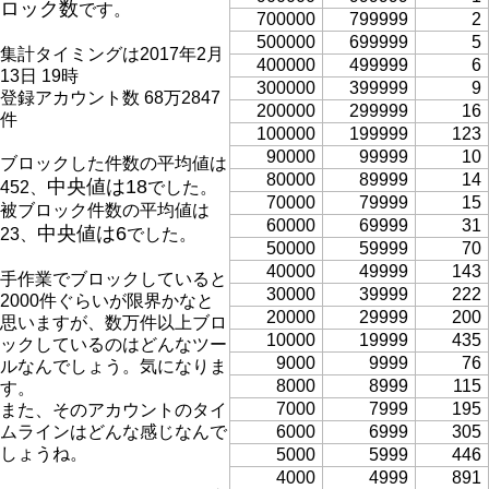
ロック数
です。
700000
799999
2
500000
699999
5
集計タイミングは2017年2月
400000
499999
6
13日 19時
300000
399999
9
登録アカウント数 68万2847
200000
299999
16
件
100000
199999
123
90000
99999
10
ブロックした件数の平均値は
80000
89999
14
中央値は18
452、
でした。
70000
79999
15
被ブロック件数の平均値は
60000
69999
31
中央値は6
23、
でした。
50000
59999
70
40000
49999
143
手作業でブロックしていると
30000
39999
222
2000件ぐらいが限界かなと
20000
29999
200
思いますが、数万件以上ブロ
10000
19999
435
ックしているのはどんなツー
9000
9999
76
ルなんでしょう。気になりま
8000
8999
115
す。
7000
7999
195
また、そのアカウントのタイ
ムラインはどんな感じなんで
6000
6999
305
しょうね。
5000
5999
446
4000
4999
891