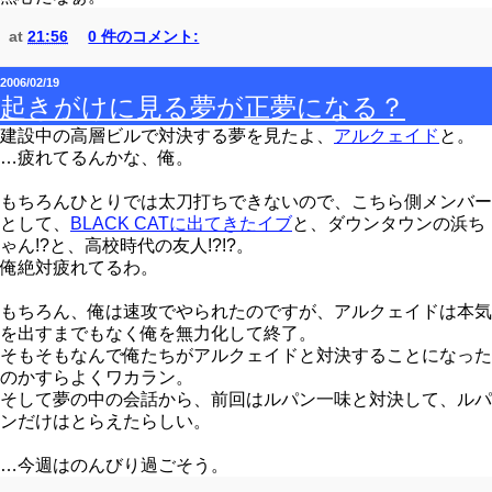
at
21:56
0 件のコメント:
2006/02/19
起きがけに見る夢が正夢になる？
建設中の高層ビルで対決する夢を見たよ、
アルクェイド
と。
…疲れてるんかな、俺。
もちろんひとりでは太刀打ちできないので、こちら側メンバー
として、
BLACK CATに出てきたイブ
と、ダウンタウンの浜ち
ゃん!?と、高校時代の友人!?!?。
俺絶対疲れてるわ。
もちろん、俺は速攻でやられたのですが、アルクェイドは本気
を出すまでもなく俺を無力化して終了。
そもそもなんで俺たちがアルクェイドと対決することになった
のかすらよくワカラン。
そして夢の中の会話から、前回はルパン一味と対決して、ルパ
ンだけはとらえたらしい。
…今週はのんびり過ごそう。