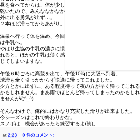
昼を食べてからは、体が少し
乾いたので、みんななかなか
外に出る勇気が出ず…。
２本ほど滑ってからあがり。
温泉へ行って体を温め、今回
は牛乳へ。
やはり生協の牛乳の濃さに慣
れると、ほかの牛乳は薄く感
じてしまいますな。
午後６時ごろに高鷲を出て、午後10時に大阪へ到着。
渋滞も全く引っかからず快適に帰ってこれました。
夕方とかに出ずに、ある程度待って夜の方が早く帰ってこれる
かもしれません。まあ雨でほとんど帰ってしまったのかもしれ
ませんが/(;^_^)
そんなわけで、俺的にはかなり充実した滑りが出来ました。
今シーズンはこれで終わりかな。
スノボは…機会があったら練習するよ(笑)。
at
2:23
0 件のコメント: