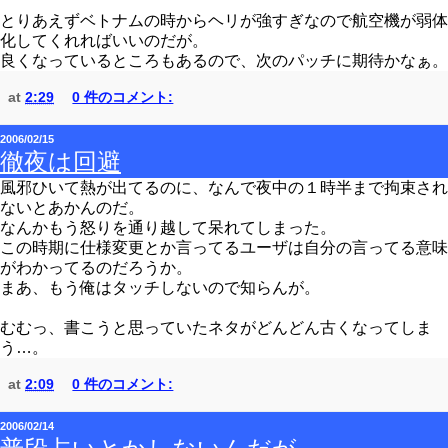
とりあえずベトナムの時からヘリが強すぎなので航空機が弱体
化してくれればいいのだが。
良くなっているところもあるので、次のパッチに期待かなぁ。
at
2:29
0 件のコメント:
2006/02/15
徹夜は回避
風邪ひいて熱が出てるのに、なんで夜中の１時半まで拘束され
ないとあかんのだ。
なんかもう怒りを通り越して呆れてしまった。
この時期に仕様変更とか言ってるユーザは自分の言ってる意味
がわかってるのだろうか。
まあ、もう俺はタッチしないので知らんが。
むむっ、書こうと思っていたネタがどんどん古くなってしま
う…。
at
2:09
0 件のコメント:
2006/02/14