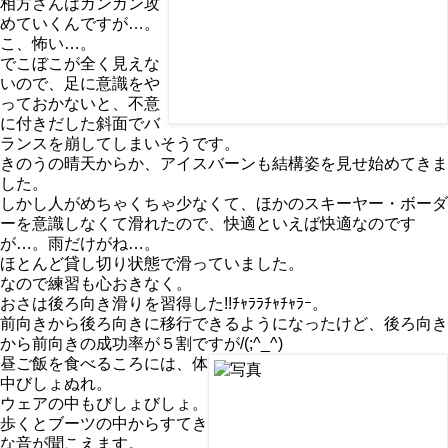
相方さんはガンガン攻
めていくんですが…。
こ、怖い…。
でこぼこが全く見えな
いので、足に意識をや
っておかないと、不意
に付きだした斜面でバ
ランスを崩してしまいそうです。
きのうの晴天からか、アイスバーンも結構姿を見せ始めてきま
した。
しかし人がめちゃくちゃ少なくて、ほかのスキーヤー・ボーダ
ーを意識しなくて滑れたので、快適といえば快適なのです
が…。雨だけがね…。
ほとんど貸し切り状態で滑っていました。
なので練習も心おきなく。
おさは後ろ向き滑りを習得した!!ﾁｬﾗﾗﾁｬﾁｬﾗｰ。
前向きから後ろ向きに移行できるようになったけど、後ろ向き
から前向きの成功率が５割ですが/(;^_^)
昼ご飯を食べるころには、体
中びしょぬれ。
ウェアの中もびしょびしょ。
歩くとブーツの中からすてき
な音が聞こえます。