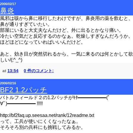
2006/02/17
鼻炎
風邪は咳から鼻に移行したわけですが、鼻炎用の薬を飲むと、
鼻が通りすぎていたい。
部屋にいると大丈夫なんだけど、外に出るとかなり痛い。
冷たい空気だと反応するのかなぁ。乾燥しすぎなんだろうか。
ほどほどになっていればいいんだけど。
あと、効き目が突然切れるから、一気に来るのは何とかして欲
しい/(;^_^)
at
13:54
0 件のコメント:
2006/02/16
BF2 1.2パッチ
バトルフィールド２の1.2パッチがｷﾀ━━━━━━(ﾟ
∀ﾟ)━━━━━━ !!!!!
http://bf2faq.up.seesaa.net/rank/12readme.txt
って、工兵が使いにくくなったなぁ。
そろそろ別の兵科にも挑戦してみるか。