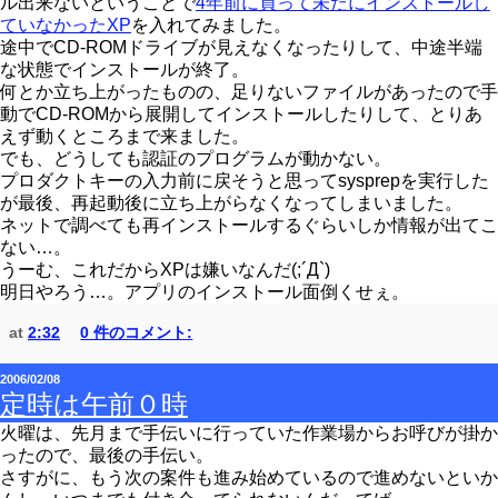
ル出来ないということで
4年前に買って未だにインストールし
ていなかったXP
を入れてみました。
途中でCD-ROMドライブが見えなくなったりして、中途半端
な状態でインストールが終了。
何とか立ち上がったものの、足りないファイルがあったので手
動でCD-ROMから展開してインストールしたりして、とりあ
えず動くところまで来ました。
でも、どうしても認証のプログラムが動かない。
プロダクトキーの入力前に戻そうと思ってsysprepを実行した
が最後、再起動後に立ち上がらなくなってしまいました。
ネットで調べても再インストールするぐらいしか情報が出てこ
ない…。
うーむ、これだからXPは嫌いなんだ(;´Д`)
明日やろう…。アプリのインストール面倒くせぇ。
at
2:32
0 件のコメント:
2006/02/08
定時は午前０時
火曜は、先月まで手伝いに行っていた作業場からお呼びが掛か
ったので、最後の手伝い。
さすがに、もう次の案件も進み始めているので進めないといか