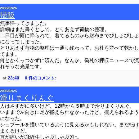
2006/02/26
帰阪
無事帰ってきました。
詳細はまた書くとして、とりあえず荷物の整理。
二日目が雨に降られて、着てるものから財布までびしょびしょ
になってしまった。
とりあえず荷物の整理は一通り終わって、お札を並べて乾かし
てます。
何とかくっつかずに済んだ。なんか、偽札の押収ニュースで流
れそうな光景です。
at
23:40
0 件のコメント:
2006/02/25
滑りまくりんぐ
人はさすがに多いけど、12時から５時まで滑りまくりんぐ。
いままで左向きに足が揃えられなかったけど、揃えられるよう
になった。
シュプールを描いているように見えるかもしれない。まだ転け
まくるけど。
首が痛いが飛騨牛しゃぶしゃぶｳﾏｰ。