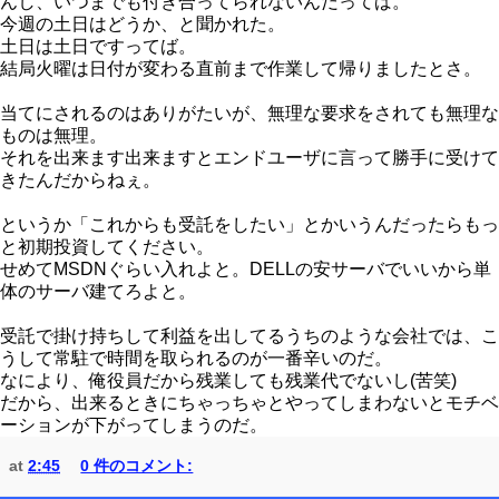
んし、いつまでも付き合ってられないんだってば。
今週の土日はどうか、と聞かれた。
土日は土日ですってば。
結局火曜は日付が変わる直前まで作業して帰りましたとさ。
当てにされるのはありがたいが、無理な要求をされても無理な
ものは無理。
それを出来ます出来ますとエンドユーザに言って勝手に受けて
きたんだからねぇ。
というか「これからも受託をしたい」とかいうんだったらもっ
と初期投資してください。
せめてMSDNぐらい入れよと。DELLの安サーバでいいから単
体のサーバ建てろよと。
受託で掛け持ちして利益を出してるうちのような会社では、こ
うして常駐で時間を取られるのが一番辛いのだ。
なにより、俺役員だから残業しても残業代でないし(苦笑)
だから、出来るときにちゃっちゃとやってしまわないとモチベ
ーションが下がってしまうのだ。
at
2:45
0 件のコメント: