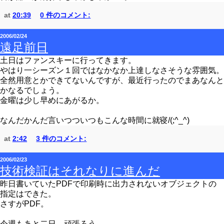
at
20:39
0 件のコメント:
2006/02/24
遠足前日
土日はファンスキーに行ってきます。
やはり一シーズン１回ではなかなか上達しなさそうな雰囲気。
全然用意とかできてないんですが、最近行ったのでまあなんと
かなるでしょう。
金曜は少し早めにあがるか。
なんだかんだ言いつついつもこんな時間に就寝/(;^_^)
at
2:42
3 件のコメント:
2006/02/23
技術検証はそれなりに進んだ
昨日書いていたPDFで印刷時に出力されないオブジェクトの
指定はできた。
さすがPDF。
今週もあと二日、頑張ろう。