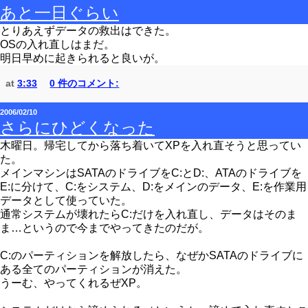
あと一日ぐらい
とりあえずデータの救出はできた。
OSの入れ直しはまだ。
明日早めに起きられると良いが。
at
3:33
0 件のコメント:
2006/02/10
さらにひどくなった
木曜日。帰宅してから落ち着いてXPを入れ直そうと思ってい
た。
メインマシンはSATAのドライブをC:とD:、ATAのドライブを
E:に分けて、C:をシステム、D:をメインのデータ、E:を作業用
データとして使っていた。
通常システムが壊れたらC:だけを入れ直し、データはそのま
ま…というので今までやってきたのだが。
C:のパーティションを解放したら、なぜかSATAのドライブに
ある全てのパーティションが消えた。
うーむ、やってくれるぜXP。