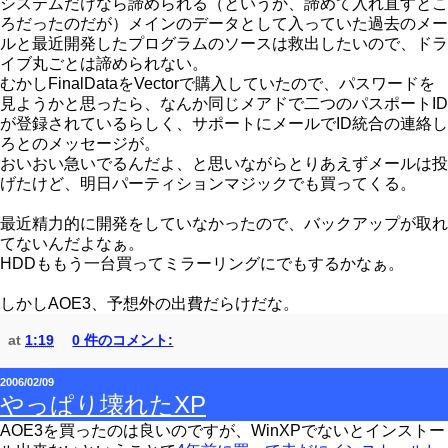
システムだけなら諦められる（というか、諦めて入れ直すとこ
ろだったのだが）メインのデータとして入っていた過去のメー
ルと最近開発したプログラムのソースは救出したいので、ドラ
イブ丸ごとは諦められない。
むかしFinalDataをVectorで購入していたので、パスワードを
見ようかと思ったら、なんか同じメアドで二つのパスポートID
が登録されているらしく、サポートにメールでID統合の連絡し
ろとのメッセージが。
おいおい急いでるんだよ、と思いながらとりあえずメールは投
げたけど、明日パーティションマジックでも買ってくる。
最近精力的に開発をしていなかったので、バックアップが取れ
てないんだよなぁ。
HDDももう一台買ってミラーリングにでもするかなぁ。
しかしAOE3、予想外の出費だらけだな。
at
1:19
0 件のコメント:
2006/02/09
やっぱり壊れたXP
AOE3を買ったのは良いのですが、WinXPでないとインストー