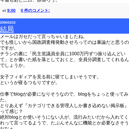
at
9:00
0 件のコメント:
2006/02/22
結局
メールはガセだって言っちゃいましたね。
でも怪しいから国政調査権発動させろってのは暴論だと思うの
ですが。
チラシの裏に「民主党議員全員に1000万円ずつ振り込んどい
て」とか書いた紙を落としておくと、全員分調査してくれるん
でしょうか。
女子フィギィアを見る前に寝てしまいそうです。
というか寝るつもりですが。
仕事でblogが必要になりそうなので、blogをちょっと使ってみ
た。
とりあえず『カテゴリできる管理人しか書き込めない掲示板』
って感じ？
絶対blogとか使いそうにない人が、流行みたいだから入れてく
れって言ってるようで、たぶんそんなに機能とか必要なさそう
だなぁ。