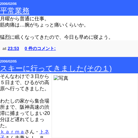
2006/02/06
平常業務
月曜から普通に仕事。
筋肉痛は…腕がちょっと痛いくらいか。
猛烈に眠くなってきたので、今日も早めに寝よう。
at
23:53
0 件のコメント:
2006/02/05
スキーに行ってきました(その１)
そんなわけで３日から
５日まで、ひるがの高
原へ行ってきました。
わたしの家から集合場
所まで、阪神高速の渋
滞に捕まってしまい20
分ほど遅れてしまっ
た。
ｋａｒｍａ
さん・
トネ
子
さん夫妻とＪ．Ｂ．