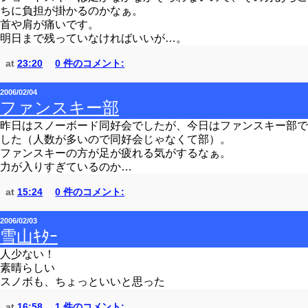
ちに負担が掛かるのかなぁ。
首や肩が痛いです。
明日まで残っていなければいいが…。
at
23:20
0 件のコメント:
2006/02/04
ファンスキー部
昨日はスノーボード同好会でしたが、今日はファンスキー部で
した（人数が多いので同好会じゃなくて部）。
ファンスキーの方が足が疲れる気がするなぁ。
力が入りすぎているのか…
at
15:24
0 件のコメント:
2006/02/03
雪山ｷﾀｰ
人少ない！
素晴らしい
スノボも、ちょっといいと思った
at
16:58
1 件のコメント: