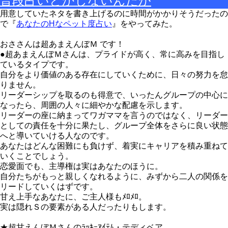
普段占いとかしないんだが
用意していたネタを書き上げるのに時間がかかりそうだったの
で『
あなたのHなペット度占い
』をやってみた。
おささんは超あまえんぼＭ です！
●超あまえんぼＭさんは、プライドが高く、常に高みを目指し
ているタイプです。
自分をより価値のある存在にしていくために、日々の努力を怠
りません。
リーダーシップを取るのも得意で、いったんグループの中心に
なったら、周囲の人々に細やかな配慮を示します。
リーダーの座に納まってワガママを言うのではなく、リーダー
としての責任を十分に果たし、グループ全体をさらに良い状態
へと導いていける人なのです。
あなたはどんな困難にも負けず、着実にキャリアを積み重ねて
いくことでしょう。
恋愛面でも、主導権は実はあなたのほうに。
自分たちがもっと親しくなれるように、みずから二人の関係を
リードしていくはずです。
甘え上手なあなたに、ご主人様もﾒﾛﾒﾛ。
実は隠れＳの要素がある人だったりもします。
★超甘えんぼＭさんのﾗｯｷｰｱｲﾃﾑ・テディベア