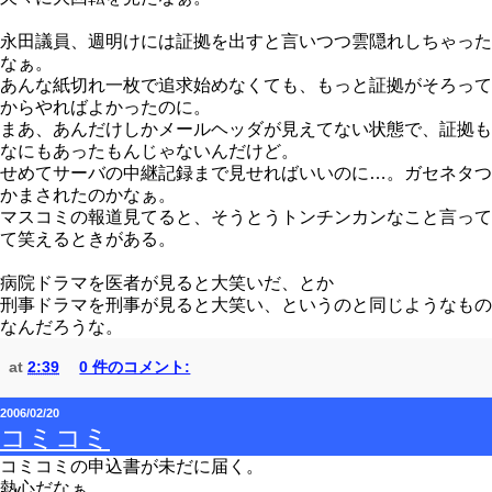
永田議員、週明けには証拠を出すと言いつつ雲隠れしちゃった
なぁ。
あんな紙切れ一枚で追求始めなくても、もっと証拠がそろって
からやればよかったのに。
まあ、あんだけしかメールヘッダが見えてない状態で、証拠も
なにもあったもんじゃないんだけど。
せめてサーバの中継記録まで見せればいいのに…。ガセネタつ
かまされたのかなぁ。
マスコミの報道見てると、そうとうトンチンカンなこと言って
て笑えるときがある。
病院ドラマを医者が見ると大笑いだ、とか
刑事ドラマを刑事が見ると大笑い、というのと同じようなもの
なんだろうな。
at
2:39
0 件のコメント:
2006/02/20
コミコミ
コミコミの申込書が未だに届く。
熱心だなぁ。