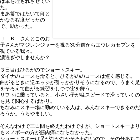
は車を埋もれさせてい
た。
まあ箒ではたいて何と
かなる程度だったの
で、助かった。
Ｊ．Ｂ．さんとこのお
子さんがマジレンジャーを視る30分前からエウレカセブンを
視ている我々。
濃過ぎやしませんか？
３日目はひるがのでショートスキー。
ダイナのコースを滑ると、ひるがののコースは短く感じる。
曲がるときに逆エッジが引っかかりそうになるので、うまく足
をそろえて曲がる練習をしつつ宙を舞う。
リフトに乗っていると、小さい子が猛スピードで滑っていくの
を見て関心するばかり。
ちなみにスキー場に勤めている人は、みんなスキーできるのだ
ろうか。うらやましい。
そんなわけで三日間を終えたわけですが、ショートスキーより
もスノボーの方が筋肉痛にならなかった。
ショートスキーは足がなかなかそろわないので、その分あちこ