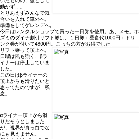
いたものの、誰として
動かず…。
とりあえずみんなで気
合いを入れて車外へ。
準備をしてゲレンデへ。
今日はレンタルショップで買った一日券を使用。あ、メモ。ホ
ズミのダイナ割引リフト券は、１日券＋昼食代1000円＋ドリ
ンク券が付いて4800円。こっちの方がお得でした。
リフト乗って頂上へ。
日曜は風も強く、βラ
イナーは停止していま
した。
この日はβライナーの
頂上からも滑りたいと
思ってたのですが、残
念。
αライナー頂上から滑
りだそうとしました
が、視界が真っ白でな
にも見えません。