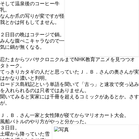
そして温泉後のコーヒー牛
乳。
なんか爪の写りが変ですが怪
我とかは何もしてません。
２日目の晩はコテージで鍋。
みんな腹ぺこキャラなので一
気に鍋が無くなる。
忍たまからツバサクロニクルまでNHK教育アニメを見つつオ
タトーク。
てっきりカタギの人だと思っていたＪ．Ｂ．さんの奥さんが実
はかなり濃いと判明。
ロードス島戦記という単語を聞いて「古っ」と速攻で突っ込み
を入れられるのは只者ではありません。
聞いてみると実家には千冊を超えるコミックがあるとか。さす
が。
Ｊ．Ｂ．さん一家と女性陣が寝てからマリオカート大会。
風船バトルのやり方がやっと分かった。
３日目。
土曜から降っていた雪