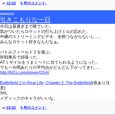
at
12:02
0 件のコメント:
2006/02/18
引きこもりな一日
今日は昼過ぎまで寝ていた。
気がついたらロケットの打ち上げミルの忘れた。
中継のストリーミングビデオ、全然つながらないし…。
みんなロケット好きなんだなぁ。
バトルフィールド２を遊ぶ。
対戦車兵で頑張った。
ATミサイルをうまくヘリに当てられるようになった。
でも一分間あたりの平均点がどんどん下がってきた…。
http://bf2s.com/player/OSA/
Battlefield 2 in Real Life- Chapter 2: The Battlefield
(音あり注
意)
ﾜﾛﾀ。
メディックのキャラがいいな。
at
23:02
0 件のコメント: