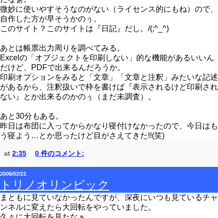
微妙に使いやすそうなのがない（ライセンス的にもね）ので、
自作した方が早そうかのぅ。
このサイト？このサイトは『日記』だし。/(;^_^)
あとは帳票出力周りを調べてみる。
Excelの「オブジェクトを印刷しない」的な機能があるいいん
だけど、PDFで出来るんだろうか。
印刷オプションをみると「文章」「文章と注釈」みたいな記述
があるから、注釈扱いで枠を書けば『表示されるけど印刷され
ない』とか出来るのかのぅ（まだ未調査）。
あと30分もある。
昨日は布団に入ってからかなり寝付けなかったので、今日はも
う寝よう…とか思ったけど目がさえてきた!!(笑)
at
2:35
0 件のコメント:
2006/02/21
トリノオリンピック
まともに見ていなかったんですが、深夜にいつも見ているチャ
ンネルに変えたら大回転をやっていました。
久々に大回転を見たなぁ。