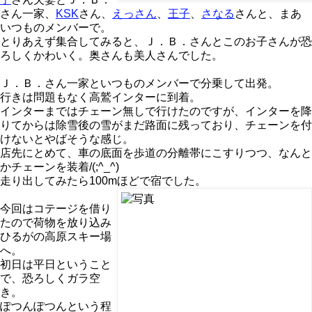
さん一家、
KSK
さん、
えっさん
、
王子
、
さなる
さんと、まあ
いつものメンバーで。
とりあえず集合してみると、Ｊ．Ｂ．さんとこのお子さんが恐
ろしくかわいく。奥さんも美人さんでした。
Ｊ．Ｂ．さん一家といつものメンバーで分乗して出発。
行きは問題もなく高鷲インターに到着。
インターまではチェーン無しで行けたのですが、インターを降
りてからは除雪後の雪がまだ路面に残っており、チェーンを付
けないとやばそうな感じ。
店先にとめて、車の底面を歩道の分離帯にこすりつつ、なんと
かチェーンを装着/(;^_^)
走り出してみたら100mほどで宿でした。
今回はコテージを借り
たので荷物を放り込み
ひるがの高原スキー場
へ。
初日は平日ということ
で、恐ろしくガラ空
き。
ぽつんぽつんという程