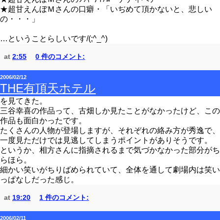
★超甘えんぼＭさんの口癖・「いぢめて頂かないと、悲しい
の・・・」
…ということらしいです/(;^_^)
at
2:55
0 件のコメント:
2006/02/12
THE有頂天ホテル
を見てきた。
三谷幸喜の作品って、古畑しか見たことがなかったけど、この
作品も面白かったです。
たくさんの人物が登場しますが、それぞれの絡み方が秀逸で、
一度見ただけでは見逃してしまうポイントがありそうです。
というか、相方さんに指摘されるまで気づかなかった部分がち
らほら。
細かい笑いがちりばめられていて、全体を通して劇場内は笑い
っぱなしだった感じ。
at
19:20
1 件のコメント:
2006/02/11