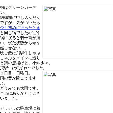
宿はグリーンガーデ
ン。
結構前に申し込んだん
ですが、気がついたら
今月初めに行ったとき
と同じ宿でした/(;^_^)
宿に戻ると若干首が痛
い。寝た状態から頭を
起こせない…。
晩ご飯は飛騨牛しゃぶ
しゃぶをメインに造り
と鶏の唐揚げと、小鉢少々。
飛騨牛は(ﾟдﾟ)ｳﾏｰでした。
２日目、日曜日。
雨の音が聞こえます
よ。
どうみても大雨です。
本当にありがとうござ
いました。
ガラガラの駐車場に着