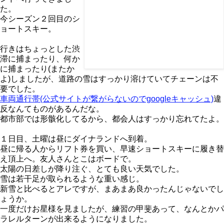
た。
今シーズン２回目のシ
ョートスキー。
行きはちょっとした渋
滞に捕まったり、何か
に捕まったり(またか
よ)しましたが、道路の雪はすっかり溶けていてチェーンは不
要でした。
車両通行帯(公式サイトが繋がらないのでgoogleキャッシュ)
違
反なんてものがあるんだな。
都市部では形骸化してるから、都会人はすっかり忘れてたよ。
１日目、土曜は昼にダイナランドへ到着。
昼に帰る人からリフト券を買い、早速ショートスキーに履き替
え頂上へ。友人さんとこはボードで。
太陽の日差しが降り注ぐ、とても良い天気でした。
雪は若干足が取られるような重い感じ。
新雪と比べるとアレですが、まあまあ良かったんじゃないでし
ょうか。
一度だけお星様を見ましたが、練習の甲斐あって、なんとかパ
ラレルターンが出来るようになりました。