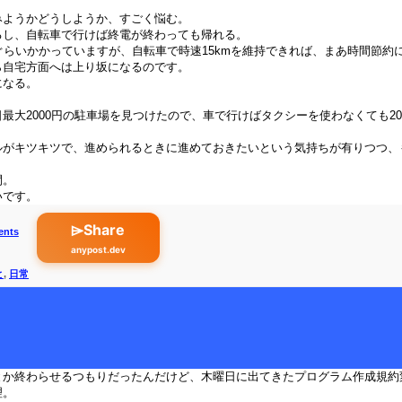
みようかどうしようか、すごく悩む。
るし、自転車で行けば終電が終わっても帰れる。
ぐらいかかっていますが、自転車で時速15kmを維持できれば、まあ時間節約
ら自宅方面へは上り坂になるのです。
になる。
最大2000円の駐車場を見つけたので、車で行けばタクシーを使わなくても2
ルがキツキツで、進められるときに進めておきたいという気持ちが有りつつ、
間。
いです。
⌲Share
ents
anypost.dev
と
,
日常
とか終わらせるつもりだったんだけど、木曜日に出てきたプログラム作成規約
理。