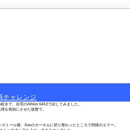
で再チャレンジ
きで、自宅のAthlon 64X2で試してみました。
処理を有効にさせた状態で。
Cではインストール後、Xenのカーネルに切り替わったところで同様のエラー。