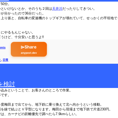
50分。
いといけないとか、そのうち２回は
天井川
だったりしてきつい。
が分かったので36分だった。
く上り坂と、自転車の変速機のトップギアが壊れていて、せっかくの平坦地で
きにやるもんじゃない。
うけど、十分安いと思うよ!!
⌲Share
ents
anypost.dev
と
,
日常
を検討
い込みということで、お客さんのところで作業。
事です。
一度梅田まで出てから、地下鉄に乗り換えて北へ向かうという移動。
を線で結ぶとＶ字型になります。梅田から現場まで地下鉄で片道230円。
は、カーナビの距離優先で調べたら7.9kmらしい。