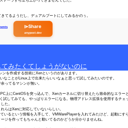
xはインストーラすら立ち上がってきませんでした。
ってきてるようだし、デュアルブートにしてみるかのぅ。
⌲Share
ments
anypost.dev
試してみたくてしょうがないのに
想マシンを作成する技術にXenというのがあります。
rverみたいなことがLinux上で出来たらいいなぁと思って試してみたいのです。
で余ってるマシンが無い。
ualPC上にCentOSを突っ込んで、Xenカーネルに切り替えたら致命的なエラ
oxで同じく試してみても、やっぱりエラーになる。物理アドレス拡張を使用するチ
ました。
れらはXenに対応していないらしい。
しているという情報を入手して、VMWarePlayerを入れてみたけど、起動にすらこ
メージを作ってもちゃんと動いてるのかどうか分かりませんね。