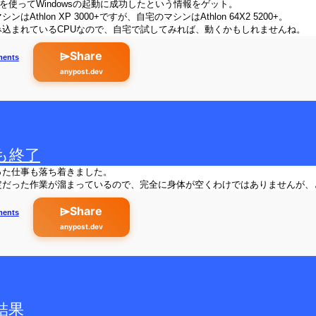
でVT-xを使ってWindowsの起動に成功したという情報をゲット。
はAthlon XP 3000+ですが、自宅のマシンはAthlon 64X2 5200+。
み込まれているCPUなので、自宅で試してみれば、動くかもしれませんね。
⌲Share
ments
anypost.dev
も終了
った仕事も落ち着きました。
定だった作業が溜まっているので、完全に身体が空くわけではありませんが、
⌲Share
ments
anypost.dev
結果