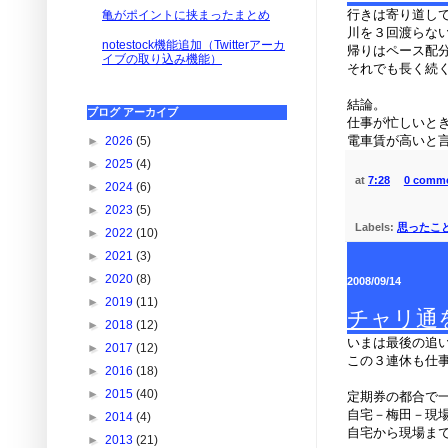
行きは寄り道して
亀がポイントに挟まったまとめ
川を３回渡らな
notestock機能追加（Twitterアーカ
帰りはペース配分
イブの取り込み機能）
それでも長く続
結論。
ブログ アーカイブ
仕事が忙しいと
電車賃が高いと言
►
2026
(5)
►
2025
(4)
at
7:28
0 comm
►
2024
(6)
►
2023
(5)
Labels:
思ったこ
►
2022
(10)
►
2021
(3)
►
2020
(8)
2008/09/14
►
2019
(11)
チャリ通
►
2018
(12)
いまは最後の追
►
2017
(12)
この３連休も仕
►
2016
(18)
►
2015
(40)
定期券の都合で
自宅－梅田－現場
►
2014
(4)
自宅から現場まで
►
2013
(21)