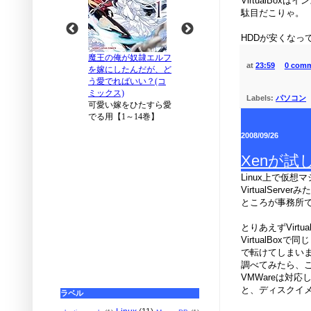
VirtualBo
駄目だこりゃ。
HDDが安くな
at
23:59
0 com
Labels:
パソコン
2008/09/26
Xenが
Linux上で仮
VirtualSe
ところが事務所
とりあえずVirt
VirtualB
で転けてしまい
調べてみたら、こ
VMWareは対応
と、ディスクイ
ラベル