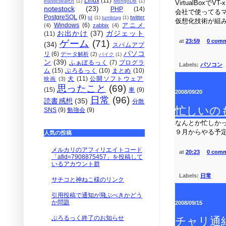
Linux
(11)
elasticsearch
(1)
MongoDB
(1)
VirtualBox
notestock
(23)
PHP
(14)
会社で使ってるマシン
PostgreSQL
(9)
twitter
td
(1)
tumbtag
(1)
仮想化技術が組
Windows
(6)
アニメ
(4)
zabbix
(4)
お出かけ
(37)
ガジェット
(11)
at
23:59
0 com
ゲーム
(71)
(34)
スパムアプ
パソコ
リ
(6)
データ解析
(2)
バイク
(1)
ン
(39)
ふぁぼるっく
(7)
プログラ
Labels:
パソコン
ム
(15)
ぶろるっく
(10)
まとめ
(10)
犬
(11)
公開ソフトウェア
映画
(3)
思ったこと
(69)
(15)
車
(9)
2008/09/20
日常
(96)
読書感想
(35)
分散
忙しいの
SNS
(9)
勉強会
(9)
なんとか忙しか
９月からやる予
人気の投稿
メルカリのアフィリエイトコード
at
20:23
0 com
「afid=7908875457」を投稿して
いるアカウント群
Labels:
日常
サチコと神ねこ様のリンク
引用投稿で通知が飛ぶべきかどう
か問題
2008/09/15
ぶろるっく終了のお知らせ
チャリ通