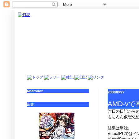
Mastodon
2008/09/27
AMD-v
広告
昨日の日記からの続
もちろん仮想化
結果は撃沈。
VirtualP