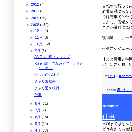
►
2012
(7)
自転車で行って
経費節減にもな
►
2011
(3)
今は電車で40分
►
2009
(20)
しかし、現場か
▼
2008
(139)
ここが微妙に気
►
12月
(4)
►
11月
(3)
現場近くに、一日
►
10月
(12)
何せスケジュー
▼
9月
(6)
AMD-vで再チャレンジ
体力と費用と時
Xenが試してみたくてしょうが
バランスが難し
ないのに
忙しいのも終了
at
0:53
0 comm
チャリ通結果
チャリ通を検討
Labels:
思ったこ
仕事
►
8月
(11)
2008/09/06
►
7月
(7)
仕事
►
6月
(15)
水曜まではなん
►
5月
(24)
どう考えても無
►
4月
(17)