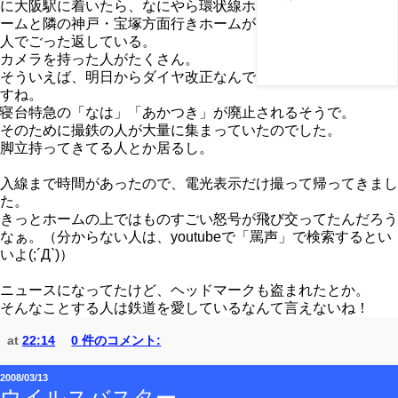
に大阪駅に着いたら、なにやら環状線ホ
ームと隣の神戸・宝塚方面行きホームが
人でごった返している。
カメラを持った人がたくさん。
そういえば、明日からダイヤ改正なんで
すね。
寝台特急の「なは」「あかつき」が廃止されるそうで。
そのために撮鉄の人が大量に集まっていたのでした。
脚立持ってきてる人とか居るし。
入線まで時間があったので、電光表示だけ撮って帰ってきまし
た。
きっとホームの上ではものすごい怒号が飛び交ってたんだろう
なぁ。（分からない人は、youtubeで「罵声」で検索するとい
いよ(;´Д`)）
ニュースになってたけど、ヘッドマークも盗まれたとか。
そんなことする人は鉄道を愛しているなんて言えないね！
at
22:14
0 件のコメント:
2008/03/13
ウイルスバスター