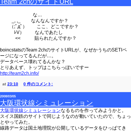
Team 2chのサイトURL
な…
_, ,_ なんなんですか？
（;ﾟдﾟ） ここ、どこですか？
ﾚV） なんであたし
<< 貼られたんですか？
boincstatsのTeam 2chのサイトURLが、なぜかうちのSETIペ
ージになってるんだが…。
データベース壊れてるんかな？
とりあえず、トップはこちらっぽいですー
http://team2ch.info/
at
23:10
0 件のコメント:
2008/03/05
大阪環状線シミュレーション
大阪環状線シミュレーション
なるものを作ってみようかと。
スイス国鉄のサイトで同じようなのが動いていたので、ちょっ
とやってみた。
線路データは国土地理院が公開しているデータをひっぱてき