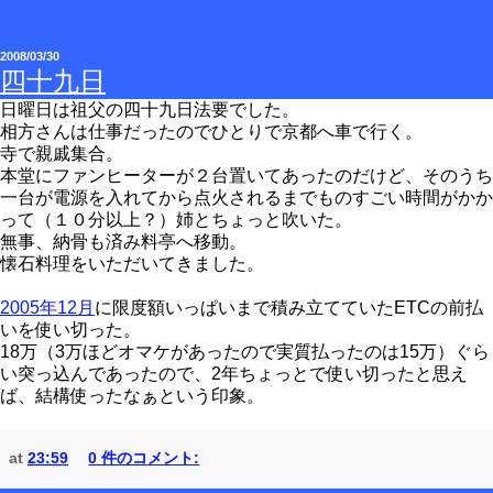
2008/03/30
四十九日
日曜日は祖父の四十九日法要でした。
相方さんは仕事だったのでひとりで京都へ車で行く。
寺で親戚集合。
本堂にファンヒーターが２台置いてあったのだけど、そのうち
一台が電源を入れてから点火されるまでものすごい時間がかか
って（１０分以上？）姉とちょっと吹いた。
無事、納骨も済み料亭へ移動。
懐石料理をいただいてきました。
2005年12月
に限度額いっぱいまで積み立てていたETCの前払
いを使い切った。
18万（3万ほどオマケがあったので実質払ったのは15万）ぐら
い突っ込んであったので、2年ちょっとで使い切ったと思え
ば、結構使ったなぁという印象。
at
23:59
0 件のコメント: