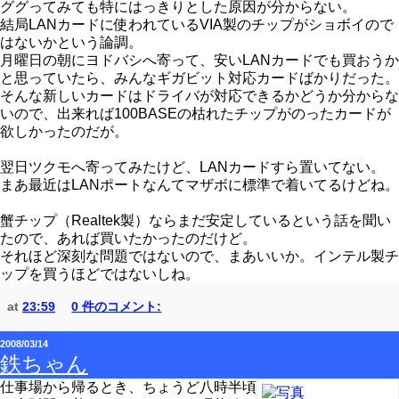
ググってみても特にはっきりとした原因が分からない。
結局LANカードに使われているVIA製のチップがショボイので
はないかという論調。
月曜日の朝にヨドバシへ寄って、安いLANカードでも買おうか
と思っていたら、みんなギガビット対応カードばかりだった。
そんな新しいカードはドライバが対応できるかどうか分からな
いので、出来れば100BASEの枯れたチップがのったカードが
欲しかったのだが。
翌日ツクモへ寄ってみたけど、LANカードすら置いてない。
まあ最近はLANポートなんてマザボに標準で着いてるけどね。
蟹チップ（Realtek製）ならまだ安定しているという話を聞い
たので、あれば買いたかったのだけど。
それほど深刻な問題ではないので、まあいいか。インテル製チ
ップを買うほどではないしね。
at
23:59
0 件のコメント:
2008/03/14
鉄ちゃん
仕事場から帰るとき、ちょうど八時半頃