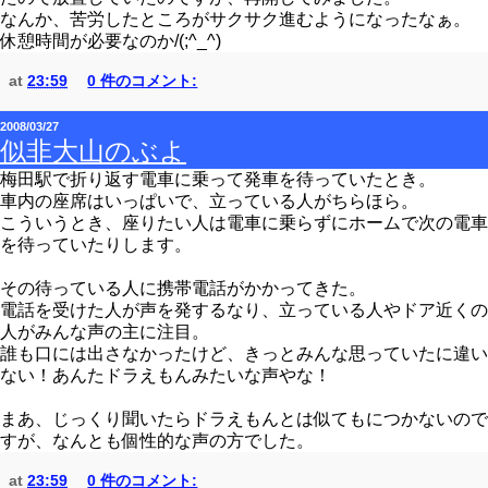
なんか、苦労したところがサクサク進むようになったなぁ。
休憩時間が必要なのか/(;^_^)
at
23:59
0 件のコメント:
2008/03/27
似非大山のぶよ
梅田駅で折り返す電車に乗って発車を待っていたとき。
車内の座席はいっぱいで、立っている人がちらほら。
こういうとき、座りたい人は電車に乗らずにホームで次の電車
を待っていたりします。
その待っている人に携帯電話がかかってきた。
電話を受けた人が声を発するなり、立っている人やドア近くの
人がみんな声の主に注目。
誰も口には出さなかったけど、きっとみんな思っていたに違い
ない！あんたドラえもんみたいな声やな！
まあ、じっくり聞いたらドラえもんとは似てもにつかないので
すが、なんとも個性的な声の方でした。
at
23:59
0 件のコメント: