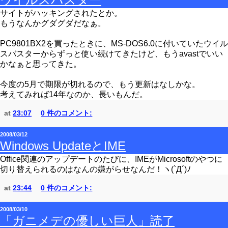
サイトがハッキングされたとか。
もうなんかグダグダだなぁ。
PC9801BX2を買ったときに、MS-DOS6.0に付いていたウイル
スバスターからずっと使い続けてきたけど、もうavastでいい
かなぁと思ってきた。
今度の5月で期限が切れるので、もう更新はなしかな。
考えてみれば14年なのか、長いもんだ。
at
23:07
0 件のコメント:
2008/03/12
Windows UpdateとIME
Office関連のアップデートのたびに、IMEがMicrosoftのやつに
切り替えられるのはなんの嫌がらせなんだ！ヽ(`Д´)ﾉ
at
23:44
0 件のコメント:
2008/03/10
「ガニメデの優しい巨人」読了