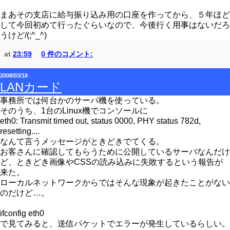
まあその支店に給与振り込み用の口座を作ってから、５年ほど
して今回初めて行ったぐらいなので、今後行く用事はないだろ
うけど/(;^_^)
at
23:59
0 件のコメント:
2008/03/18
LANカード
事務所では何台かのサーバ機を使っている。
そのうち、1台のLinux機でコンソールに
eth0: Transmit timed out, status 0000, PHY status 782d,
resetting....
なんて言うメッセージがときどきでてくる。
お客さんに確認してもらうために公開しているサーバなんだけ
ど、ときどき画像やCSSの読み込みに失敗するという報告が
来た。
ローカルネットワークからではそんな現象が起きたことがない
のだけど…。
ifconfig eth0
で見てみると、送信パケットでエラーが発生しているらしい。