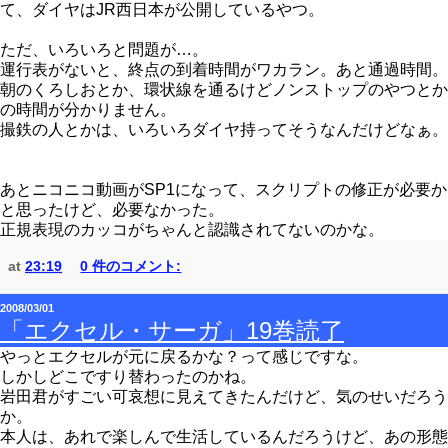
て、ダイヤはJR西日本が公開しているやつ。
ただ、いろいろと問題が…。
運行表がないと、終点の到着時間がワカラン。あと通過時間。
朝のくろしおとか、環状線を通るけどノンストップのやつとか
の時間が分かりません。
撮鉄の人とかは、いろいろダイヤ持ってそうなんだけどなぁ。
あとニコニコ動画がSP1になって、スクリプトの修正が必要か
と思ったけど、必要なかった。
正規表現のカッコがちゃんと認識されてないのかな。
at
23:19
0 件のコメント:
2008/03/01
「エクセル・サーガ」19巻読了
やっとエクセルが元に戻るかな？って感じですな。
しかしどこですり替わったのかね。
岩田君がすごい可哀想に見えてきたんだけど、気のせいだろう
か。
本人は、あれで楽しんで生活しているんだろうけど、あの形態