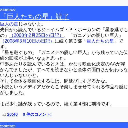
2008/03/22
「巨人たちの星」読了
巨人の星
じゃないよ。
先日から読んでいるジェイムズ・Ｐ・ホーガンの「星を継ぐも
の」
（2008年2月25日の日記）
、「ガニメデの優しい巨人」
（2008年3月10日の日記）
に続く第３部「
巨人たちの星
」で
す。
「星を継ぐもの」「ガニメデの優しい巨人」から残っていた伏
線の回収が上手いなぁと思った。
中盤あたりを読んでいるときは、かなり映画化決定のAAが浮
かんでましたが、すべてを読まないと全体の面白さが伝わらな
いんじゃないかと。
そして全体を映画化するには、間延びしすぎるかな。
小説というメディアだからこそ楽しませせてくれる作品な感じ
がしました。
まだ少し謎が残っているので、続く第４部に期待です。
at
20:40
0 件のコメント:
2008/03/20