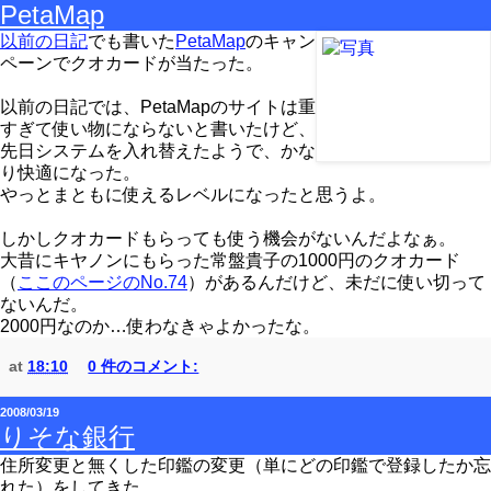
PetaMap
以前の日記
でも書いた
PetaMap
のキャン
ペーンでクオカードが当たった。
以前の日記では、PetaMapのサイトは重
すぎて使い物にならないと書いたけど、
先日システムを入れ替えたようで、かな
り快適になった。
やっとまともに使えるレベルになったと思うよ。
しかしクオカードもらっても使う機会がないんだよなぁ。
大昔にキヤノンにもらった常盤貴子の1000円のクオカード
（
ここのページのNo.74
）があるんだけど、未だに使い切って
ないんだ。
2000円なのか…使わなきゃよかったな。
at
18:10
0 件のコメント:
2008/03/19
りそな銀行
住所変更と無くした印鑑の変更（単にどの印鑑で登録したか忘
れた）をしてきた。