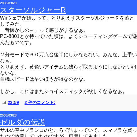
2008/03/29
スターソルジャーR
Wiiウェアが始まって、とりあえずスターソルジャーＲを落と
してみた。
「昔懐かしの～」って感じがするなぁ。
PC-8801とか持っていた頃は、よくシューティングゲームで遊
んだものです。
２分モードで６０万点台後半にしかならない。みんな、上手い
なぁ。
とりあえず、黄色いアイテムは残らず取るようにしないといけ
ないな。
自機スピードは早いほうが得なのかな。
しかし、これはまたジョイスティックが欲しくなるなぁ。
at
23:59
2 件のコメント:
2008/03/28
ゼルダの伝説
サルの空中ブランコのところで詰まっていて、スマブラを買っ
たので放置していたのですが、再開してみました。