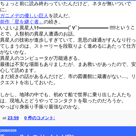
ちょっと前に読み終わっていたんだけど、ネタが無いついで
に。
ガニメデの優しい巨人
を読んだ。
前作「星を継ぐ者」
の続き。
いよいよ異星人ｷﾀ━━━━━━(ﾟ∀ﾟ)━━━━━━ !!!!!というこ
とで、人類初の異星人遭遇のお話。
異星人の技術が進歩しすぎていて、意思の疎通がすんなり行っ
てしまうのは、ストーリーを段取りよく進めるにあたって仕方
がないかな。
異星人のコンピュータが万能過ぎる。
最後は不安な場面もありましたが、まあ救いがあったので、安
心して読めます。
まだ続きの話があるんだけど、市の図書館に蔵書がない…。リ
クエストを出しておいた。
しかし、地球の中でも、初めて船で世界に乗り出した人たち
は、現地人とどうやってコンタクトを取ったのだろうか。
やっぱり身振り手振り最強なのかな。
at
23:59
0 件のコメント:
2008/03/09