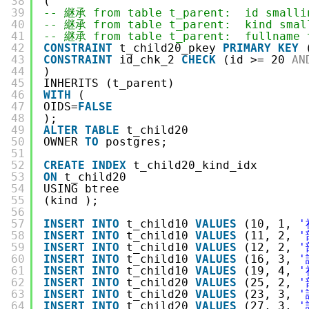
38
(
39
-- 継承 from table t_parent:  id smalli
40
-- 継承 from table t_parent:  kind smal
41
-- 継承 from table t_parent:  fullname 
42
CONSTRAINT
t_child20_pkey 
PRIMARY
KEY
43
CONSTRAINT
id_chk_2 
CHECK
(id >= 20 
AN
44
)
45
INHERITS (t_parent)
46
WITH
(
47
OIDS=
FALSE
48
);
49
ALTER
TABLE
t_child20
50
OWNER 
TO
postgres;
51
52
CREATE
INDEX
t_child20_kind_idx
53
ON
t_child20
54
USING btree
55
(kind );
56
57
INSERT
INTO
t_child10 
VALUES
(10, 1, 
'
58
INSERT
INTO
t_child10 
VALUES
(11, 2, 
'
59
INSERT
INTO
t_child10 
VALUES
(12, 2, 
'
60
INSERT
INTO
t_child10 
VALUES
(16, 3, 
'
61
INSERT
INTO
t_child10 
VALUES
(19, 4, 
'
62
INSERT
INTO
t_child20 
VALUES
(25, 2, 
'
63
INSERT
INTO
t_child20 
VALUES
(23, 3, 
'
64
INSERT
INTO
t_child20 
VALUES
(27, 3, 
'