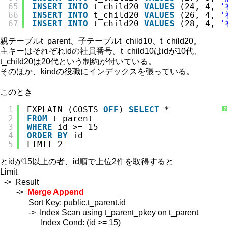
65
INSERT
INTO
t_child20 
VALUES
(24, 4, 
'
66
INSERT
INTO
t_child20 
VALUES
(26, 4, 
'
67
INSERT
INTO
t_child20 
VALUES
(28, 4, 
'
親テーブルt_parent、子テーブルt_child10、t_child20。
主キーはそれぞれidの社員番号。t_child10はidが10代、
t_child20は20代という制約が付いている。
そのほか、kindの役職にインデックスを張っている。
このとき
1
EXPLAIN (COSTS 
OFF
) 
SELECT
*
?
2
FROM
t_parent
3
WHERE
id >= 15
4
ORDER
BY
id
5
LIMIT 2
とidが15以上の者、id順で上位2件を取得すると
Limit
-> Result
->
Merge Append
Sort Key: public.t_parent.id
-> Index Scan using t_parent_pkey on t_parent
Index Cond: (id >= 15)