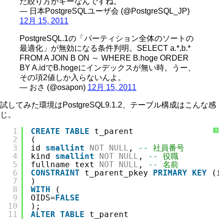
た絞り方がキーなんですね。
— 日本PostgreSQLユーザ会 (@PostgreSQL_JP)
12月 15, 2011
PostgreSQL.1の「パーティション全体のソートの
最適化」が無効になる条件判明。SELECT a.*,b.*
FROM A JOIN B ON ～ WHERE B.hoge ORDER
BY A.idでB.hogeにインデックスが無い時。うー、
その項2値しか入らないんよ。
— おさ (@osapon)
12月 15, 2011
試してみた環境はPostgreSQL9.1.2、テーブル構成はこんな感
じ。
1
CREATE
TABLE
t_parent
?
2
(
3
id 
smallint
NOT
NULL
, 
-- 社員番号
4
kind 
smallint
NOT
NULL
, 
-- 役職
5
fullname text 
NOT
NULL
, 
-- 名前
6
CONSTRAINT
t_parent_pkey 
PRIMARY
KEY
(
7
)
8
WITH
(
9
OIDS=
FALSE
10
);
11
ALTER
TABLE
t_parent