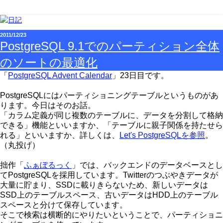
2011/12/23
PostgreSQL 9.1でのパーティション全体
のソートの最適化
「
PostgreSQL Advent Calendar
」23日目です。
PostgreSQLにはパーティショニングテーブルというものがあ
ります。今日はそのお話。
「カラム定義が同じ複数のテーブルに、データを分割して格納
できる」機能といいますか、「テーブルに親子関係を持たせら
れる」といいますか、詳しくは、
Let's PostgreSQLを参照
。
（丸投げ）
拙作「
ふぁぼるっく
」では、バックエンドのデータベースとし
てPostgreSQLを採用しています。Twitterのつぶやきデータが
大量に貯まり、SSDに載りきらないため、新しいデータは
SSD上のテーブルスペース、古いデータはHDD上のテーブル
スペースと分けて保存しています。
そこで検索は横断的にやりたいということで、パーティショニ