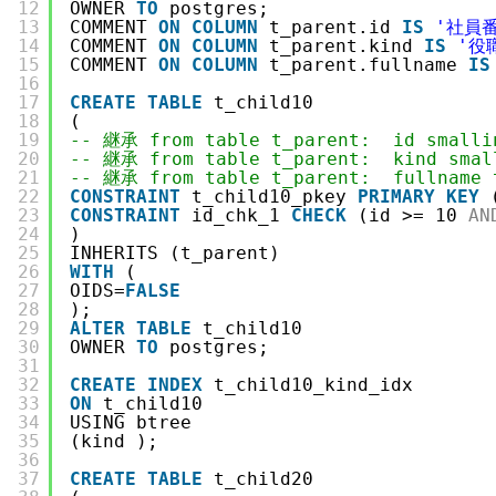
12
OWNER 
TO
postgres;
13
COMMENT 
ON
COLUMN
t_parent.id 
IS
'社員
14
COMMENT 
ON
COLUMN
t_parent.kind 
IS
'役
15
COMMENT 
ON
COLUMN
t_parent.fullname 
IS
16
17
CREATE
TABLE
t_child10
18
(
19
-- 継承 from table t_parent:  id smalli
20
-- 継承 from table t_parent:  kind smal
21
-- 継承 from table t_parent:  fullname 
22
CONSTRAINT
t_child10_pkey 
PRIMARY
KEY
23
CONSTRAINT
id_chk_1 
CHECK
(id >= 10 
AN
24
)
25
INHERITS (t_parent)
26
WITH
(
27
OIDS=
FALSE
28
);
29
ALTER
TABLE
t_child10
30
OWNER 
TO
postgres;
31
32
CREATE
INDEX
t_child10_kind_idx
33
ON
t_child10
34
USING btree
35
(kind );
36
37
CREATE
TABLE
t_child20