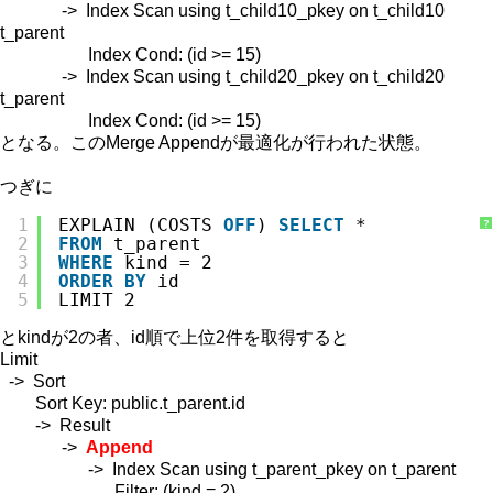
-> Index Scan using t_child10_pkey on t_child10
t_parent
Index Cond: (id >= 15)
-> Index Scan using t_child20_pkey on t_child20
t_parent
Index Cond: (id >= 15)
となる。このMerge Appendが最適化が行われた状態。
つぎに
1
EXPLAIN (COSTS 
OFF
) 
SELECT
*
?
2
FROM
t_parent
3
WHERE
kind = 2
4
ORDER
BY
id
5
LIMIT 2
とkindが2の者、id順で上位2件を取得すると
Limit
-> Sort
Sort Key: public.t_parent.id
-> Result
->
Append
-> Index Scan using t_parent_pkey on t_parent
Filter: (kind = 2)