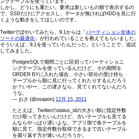
ングテーブルを使っています。
しかし、どうにも重たい。要求は新しいもの順で表示するの
で、SSDだけにアクセスし、データが無ければHDDを見に行
くような動きをしてほしいのです。
Twitterでぼやいてみたら、9.1からは「
パーティション全体の
ソートの最適化
」が行われていることを教えてもらいました。
そういえば、9.1を使っていたんだった。ということで、追試
してみました。
PostgreSQLで期間ごとに区切ってパーティショニ
ングテーブルを使っているんだけど、その期間を
ORDER BYに入れた場合、小さい部分の受け持ち
テーブルから順に見に行ってくれたりするんだろう
か？いやー、この遅さなら、見てくれてないんだろ
うな。
— おさ (@osapon)
12月 15, 2011
たとえば、Twitterのstatus_idの大きい順に指定件数
だけ取ってきたいんだけど、古いテーブルも見てる
んならやっぱり遅いよな。アプリ側で各テーブルを
順に見て、指定件数分取得できるまで古いテーブル
を掘り返す方が速いんだろうか。