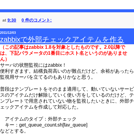
at
9:30
0 件のコメント:
2011/12/03
zabbixで外部チェックアイテムを作る
（この記事はzabbix 1.8を対象としたものです。2.0以降で
は、下記パラメータの1番目にホスト名というのがありませ
ん）
サーバの状態監視にはzabbix！
便利すぎます。結構負荷高いのが難点だけど、余裕があったら
監視用サーバを立てるのもありかなと思う。
普段はテンプレートをそのまま適用して、動いていないサービ
スのアイテムだけ解除していく使い方をしているのだけど、テ
ンプレートで用意されていない物を監視したいときに、外部チ
ェックアイテムを作成して対応した。
アイテムのタイプ：外部チェック
キー：get_queue_count.sh[fav_queue]
などとする。