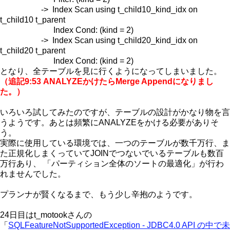
-> Index Scan using t_child10_kind_idx on
t_child10 t_parent
Index Cond: (kind = 2)
-> Index Scan using t_child20_kind_idx on
t_child20 t_parent
Index Cond: (kind = 2)
となり、全テーブルを見に行くようになってしまいました。
（追記9:53 ANALYZEかけたらMerge Appendになりまし
た。）
いろいろ試してみたのですが、テーブルの設計がかなり物を言
うようです。あとは頻繁にANALYZEをかける必要がありそ
う。
実際に使用している環境では、一つのテーブルが数千万行、ま
た正規化しまくっていてJOINでつないでいるテーブルも数百
万行あり、 「パーティション全体のソートの最適化」が行わ
れませんでした。
プランナが賢くなるまで、もう少し辛抱のようです。
24日目はt_motookさんの
「
SQLFeatureNotSupportedException - JDBC4.0 API の中で未