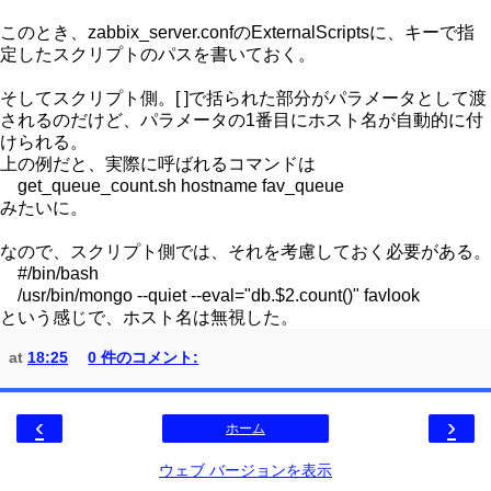
このとき、zabbix_server.confのExternalScriptsに、キーで指
定したスクリプトのパスを書いておく。
そしてスクリプト側。[ ]で括られた部分がパラメータとして渡
されるのだけど、パラメータの1番目にホスト名が自動的に付
けられる。
上の例だと、実際に呼ばれるコマンドは
get_queue_count.sh hostname fav_queue
みたいに。
なので、スクリプト側では、それを考慮しておく必要がある。
#/bin/bash
/usr/bin/mongo --quiet --eval="db.$2.count()" favlook
という感じで、ホスト名は無視した。
at
18:25
0 件のコメント:
‹
›
ホーム
ウェブ バージョンを表示