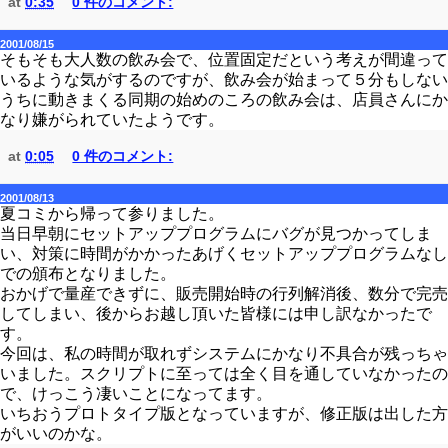
at
0:35
0 件のコメント:
2001/08/15
そもそも大人数の飲み会で、位置固定だという考えが間違って
いるような気がするのですが、飲み会が始まって５分もしない
うちに動きまくる同期の始めのころの飲み会は、店員さんにか
なり嫌がられていたようです。
at
0:05
0 件のコメント:
2001/08/13
夏コミから帰って参りました。
当日早朝にセットアッププログラムにバグが見つかってしま
い、対策に時間がかかったあげくセットアッププログラムなし
での頒布となりました。
おかげで量産できずに、販売開始時の行列解消後、数分で完売
してしまい、後からお越し頂いた皆様には申し訳なかったで
す。
今回は、私の時間が取れずシステムにかなり不具合が残っちゃ
いました。スクリプトに至っては全く目を通していなかったの
で、けっこう凄いことになってます。
いちおうプロトタイプ版となっていますが、修正版は出した方
がいいのかな。