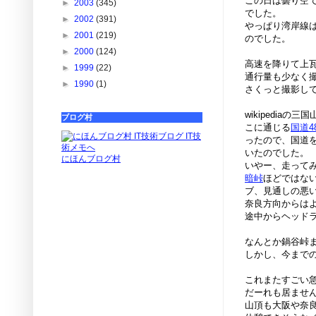
この日は曇り空
►
2003
(345)
でした。
►
2002
(391)
やっぱり湾岸線
►
2001
(219)
のでした。
►
2000
(124)
高速を降りて上
►
1999
(22)
通行量も少なく
►
1990
(1)
さくっと撮影し
wikipedia
ブログ村
こに通じる
国道4
ったので、国道
いたのでした。
にほんブログ村
いやー、走って
暗峠
ほどではな
ブ、見通しの悪
奈良方向からは
途中からヘッド
なんとか鍋谷峠
しかし、今まで
これまたすごい
だーれも居ませ
山頂も大阪や奈