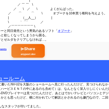
|
￣ ￣ \
 ／ \ よくがんばった。
⌒ \ オプーナを10本買う権利を与えよう。
__人__） |
｀ ⌒´ ／
￣￣￣￣ \
シーと同日発売という男気のあるソフト「
オプーナ
」
ると欲しくなってしまうから困る。
ツとゼルダをクリアしなければ…。
⌲Share
ments
anypost.dev
ョールーム
に書いたNV-U2を大阪のショールームへ見に行ったんだけど、見つけられなか
（ハービスＥＮＴの中にあるのも含めて）は、なんとなく深入りしにくいんだ
ルDVDプレイヤーは見つけたんだけど、あとはでかいテレビとパソコンとデ
かとも思ったけど、横に付かれていて解説とかされるのも嫌(*)なので、二
みんなスタッフが付いてました。