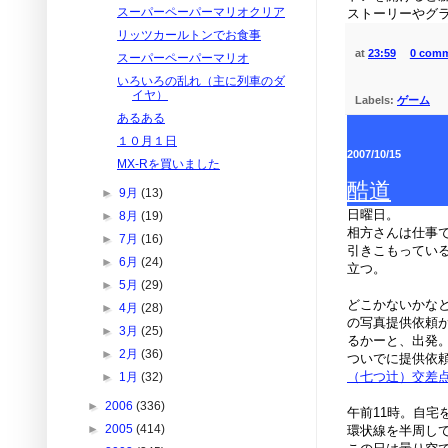
スーパーペーパーマリオクリア
ストーリーやグ
リッツカールトンでお食事
at
23:59
0 com
スーパーペーパーマリオ
いろいろの乱れ（主に列車のダ
イヤ）
Labels:
ゲーム
あるある
１０月１日
2007/10/15
MX-Rを買いました
酷道
►
9月
(13)
日曜日。
►
8月
(19)
相方さんは仕事
►
7月
(16)
引きこもってい
►
6月
(24)
立つ。
►
5月
(29)
どこかないかなと調
►
4月
(28)
の写真提供依頼
►
3月
(25)
るかーと、出発
►
2月
(36)
ついでに提供依
（七つ辻）交差
►
1月
(32)
►
2006
(336)
午前11時。自宅
►
2005
(414)
環状線を半周し