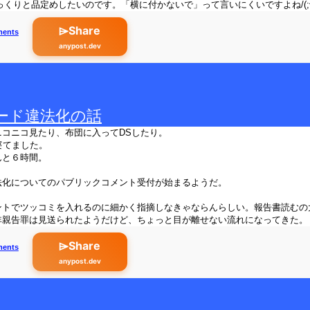
じっくりと品定めしたいのです。「横に付かないで」って言いにくいですよね/(;^_
⌲Share
ments
anypost.dev
ード違法化の話
ニコニコ見たり、布団に入ってDSしたり。
寝てました。
んと６時間。
法化についてのパブリックコメント受付が始まるようだ。
。
ントでツッコミを入れるのに細かく指摘しなきゃならんらしい。報告書読むの
非親告罪は見送られたようだけど、ちょっと目が離せない流れになってきた。
⌲Share
ments
anypost.dev