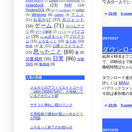
Linux
(11)
elasticsearch
(1)
MongoDB
(1)
*2 自分一人で
notestock
(23)
PHP
(14)
PostgreSQL
(9)
twitter
td
(1)
tumbtag
(1)
at
23:59
0 com
Windows
(6)
アニメ
(4)
zabbix
(4)
お出かけ
(37)
ガジェット
(11)
ゲーム
(71)
(34)
スパムアプ
パソコ
リ
(6)
データ解析
(2)
バイク
(1)
ン
(39)
ふぁぼるっく
(7)
プログラ
2007/10/27
ム
(15)
ぶろるっく
(10)
まとめ
(10)
犬
(11)
公開ソフトウェア
映画
(3)
ダウンロ
思ったこと
(69)
(15)
車
(9)
結局４時頃まで
日常
(96)
読書感想
(35)
分散
で、10時頃まで
SNS
(9)
勉強会
(9)
睡眠時間はちゃ
ダウンロード違
人気の投稿
詳しくは
MIAU
メルカリのアフィリエイトコード
パブリックコメ
「afid=7908875457」を投稿して
今回は著作権の
いるアカウント群
サチコと神ねこ様のリンク
at
23:35
0 com
引用投稿で通知が飛ぶべきかどう
か問題
ぶろるっく終了のお知らせ
2007/10/26