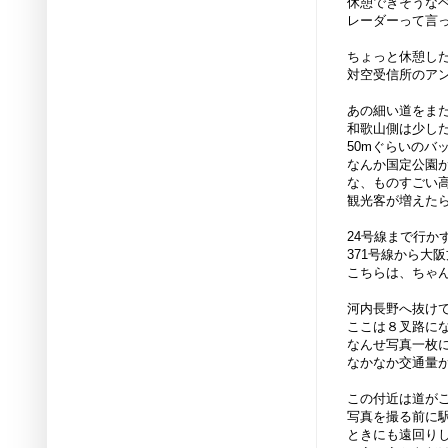
休憩できそうな
レーダーって言
ちょっと休憩し
対空受信所のア
あの細い道をま
和歌山側は少し
50mぐらいのバ
なんか国定公園
な、ものすごい
観光客が増えた
24号線まで行か
371号線から大
こちらは、ちゃ
河内長野へ抜け
ここは８叉路に
なんせ写真一枚
なかなか交通量
この付近は道が
写真を撮る前に
ときにも遠回り