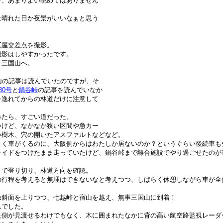
で、あまりよい眺めではありません
は晴れた日か夜景がいいなぁと思う
瓦屋交差点を撮影。
撮影はしやすかったです。
て三国山へ。
の三国山の記事は読んでいたのですが、そ
80号
と
鍋谷峠
の記事を読んでいなか
を逸れてからの林道だけに注意して
みたら、すごい道だった。
いけど、なかなか狭い区間や急カー
い樹木、穴の開いたアスファルトなどなど。
よく車がくるのに、大阪側からはわたしか居ないのか？というぐらい後続車も
ライドをつけたまま走っていたけど、鍋谷峠まで離合施設でやり過ごせたのが
まで登り切り、林道方向を確認。
の行程を考えると無理はできないなと考えつつ、しばらく休憩しながら車が全
急斜面を上りつつ、七越峠と宿山を越え、無事三国山に到着！
んでした。
良側が見渡せるわけでもなく、木に囲まれたなかに背の高い航空路監視レーダ