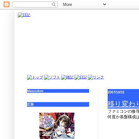
Mastodon
2007/10/31
移り変わ
広告
ファミコンの修
何度か基盤構成
／
|
\