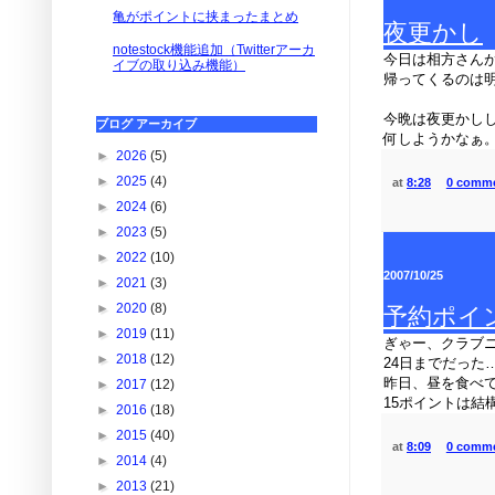
亀がポイントに挟まったまとめ
夜更かし
notestock機能追加（Twitterアーカ
今日は相方さん
イブの取り込み機能）
帰ってくるのは
今晩は夜更かし
ブログ アーカイブ
何しようかなぁ
►
2026
(5)
►
2025
(4)
at
8:28
0 comm
►
2024
(6)
►
2023
(5)
►
2022
(10)
2007/10/25
►
2021
(3)
►
2020
(8)
予約ポイ
►
2019
(11)
ぎゃー、クラブ
►
2018
(12)
24日までだった
昨日、昼を食べて
►
2017
(12)
15ポイントは結
►
2016
(18)
►
2015
(40)
at
8:09
0 comm
►
2014
(4)
►
2013
(21)