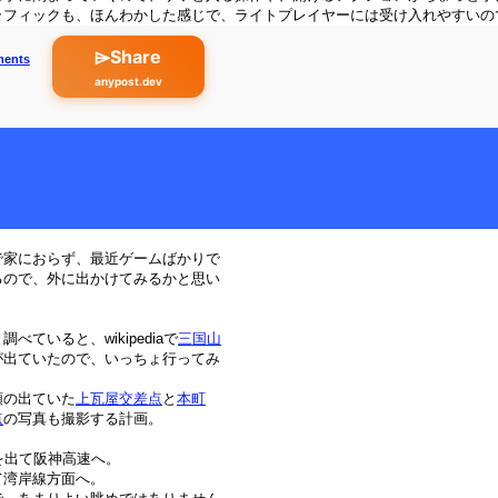
ラフィックも、ほんわかした感じで、ライトプレイヤーには受け入れやすいの
⌲Share
ments
anypost.dev
で家におらず、最近ゲームばかりで
るので、外に出かけてみるかと思い
べていると、wikipediaで
三国山
が出ていたので、いっちょ行ってみ
。
頼の出ていた
上瓦屋交差点
と
本町
点
の写真も撮影する計画。
を出て阪神高速へ。
て湾岸線方面へ。