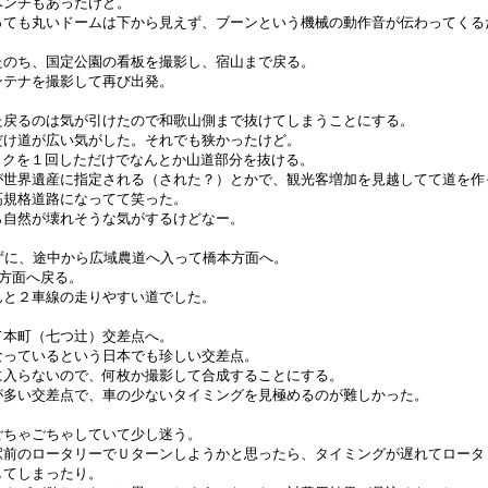
ベンチもあったけど。
っても丸いドームは下から見えず、ブーンという機械の動作音が伝わってくる
たのち、国定公園の看板を撮影し、宿山まで戻る。
ンテナを撮影して再び出発。
た戻るのは気が引けたので和歌山側まで抜けてしまうことにする。
だけ道が広い気がした。それでも狭かったけど。
ックを１回しただけでなんとか山道部分を抜ける。
が世界遺産に指定される（された？）とかで、観光客増加を見越してて道を作
高規格道路になってて笑った。
ら自然が壊れそうな気がするけどなー。
ずに、途中から広域農道へ入って橋本方面へ。
阪方面へ戻る。
んと２車線の走りやすい道でした。
て本町（七つ辻）交差点へ。
なっているという日本でも珍しい交差点。
に入らないので、何枚か撮影して合成することにする。
が多い交差点で、車の少ないタイミングを見極めるのが難しかった。
ごちゃごちゃしていて少し迷う。
駅前のロータリーでＵターンしようかと思ったら、タイミングが遅れてロータリ
してしまったり。