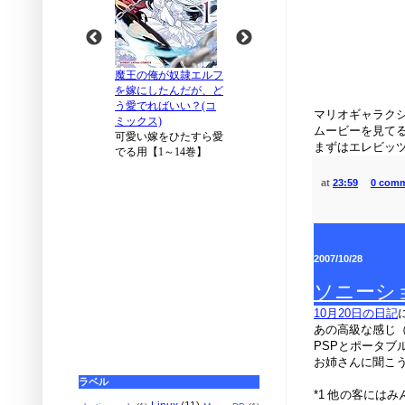
／ 
／ \
／ ⌒ 
| （
\ 
／￣￣￣
マリオギャラク
ムービーを見て
まずはエレビッ
at
23:59
0 com
2007/10/28
ソニーシ
10月20日の日記
あの高級な感じ
PSPとポータブ
お姉さんに聞こう
ラベル
*1 他の客には