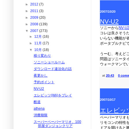
►
2012
(7)
►
2011
(3)
2007/10/20
►
2009
(20)
NV-U2
►
2008
(139)
ソニーから
NV-U
▼
2007
(273)
コレは良さそう
►
12月
(16)
いらない機能が
►
11月
(17)
ポータブルナビ
▼
10月
(18)
うーむ、考えど
移り変わり
問題はソニータ
ソニーショールーム
ウォークマンで
ダウンロード違法化の話
夜更かし
at
20:43
0 com
予約ポイント
NV-U2
エレビッツ(Wii)をプレイ
2007/10/17
酷道
athena
エレビッツ
消費期限
ペーパーマリオ
スーパーペーパーマリオ、100
リモコンの特性
部屋ダンジョンクリア
ドアを開けると