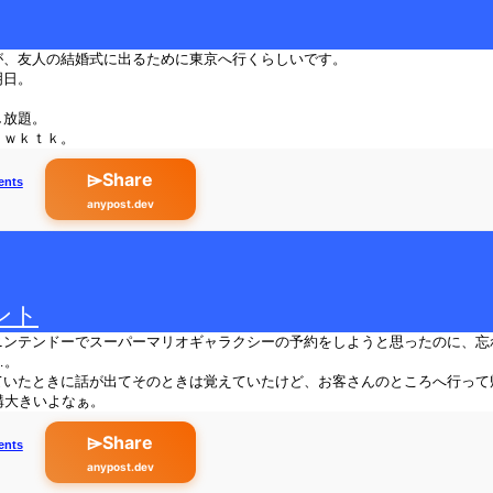
が、友人の結婚式に出るために東京へ行くらしいです。
明日。
し放題。
。ｗｋｔｋ。
⌲Share
ents
anypost.dev
ント
ニンテンドーでスーパーマリオギャラクシーの予約をしようと思ったのに、忘
…。
いたときに話が出てそのときは覚えていたけど、お客さんのところへ行って帰って
構大きいよなぁ。
⌲Share
ents
anypost.dev