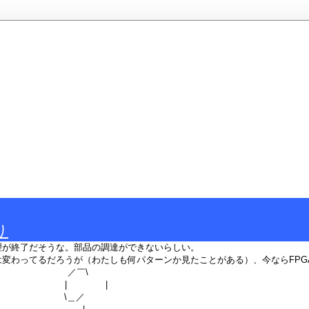
り
理が終了だそうな。部品の調達ができないらしい。
は変わってるだろうが（わたしも何パターンか見たことがある）、今ならFPG
￣\
 |
＿／