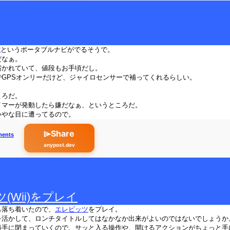
2
というポータブルナビがでるそうで。
だなぁ。
省かれていて、値段もお手頃だし。
でGPSオンリーだけど、ジャイロセンサーで補ってくれるらしい。
ころだ。
イマーが発動したら嫌だなぁ、というところだ。
いやな目に遭ってるので。
⌲Share
ments
anypost.dev
(Wii)をプレイ
も落ち着いたので、
エレビッツ
をプレイ。
を活かして、ロンチタイトルしてはなかなか出来がよいのではないでしょうか
勝手に閉まっていくので、サッと入る操作や、開けるアクションがちょっと手