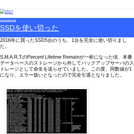
2025/06/25
SSDを使い切った
2016年に買ったSSD5台のうち、1台を完全に使い切りまし
た。
S.M.A.R.T.のPercent Lifetime Remainが一桁になった頃、本番
データベースのストレージから外してバックアップサーバのス
トレージとして余生を送らせていました。この度、同数値が1
になり、エラー扱いとなったので完全引退となりました。