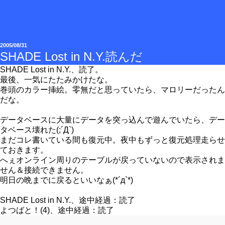
2005/08/31
SHADE Lost in N.Y.読んだ
SHADE Lost in N.Y.、読了。
最後、一気にたたみかけたな。
巻頭のカラー挿絵。零無だと思っていたら、マロリーだったん
だな。
データベースに大量にデータを突っ込んで遊んでいたら、デー
タベース壊れた(;´Д`)
まだコレ書いている間も復元中。夜中もずっと復元処理走らせ
ておきます。
へぇオンライン周りのテーブルが戻っていないので表示されま
せん＆接続できません。
明日の晩までに戻るといいなぁ(*´д`*)
SHADE Lost in N.Y.、途中経過：読了
よつばと！(4)、途中経過：読了