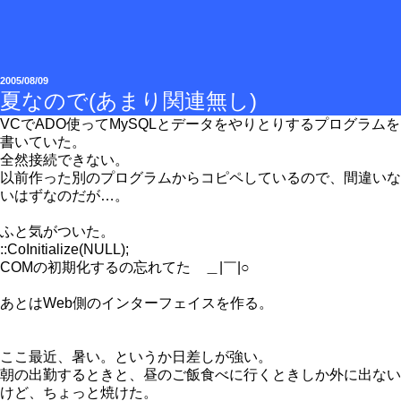
2005/08/09
夏なので(あまり関連無し)
VCでADO使ってMySQLとデータをやりとりするプログラムを
書いていた。
全然接続できない。
以前作った別のプログラムからコピペしているので、間違いな
いはずなのだが…。
ふと気がついた。
::CoInitialize(NULL);
COMの初期化するの忘れてた ＿|￣|○
あとはWeb側のインターフェイスを作る。
ここ最近、暑い。というか日差しが強い。
朝の出勤するときと、昼のご飯食べに行くときしか外に出ない
けど、ちょっと焼けた。