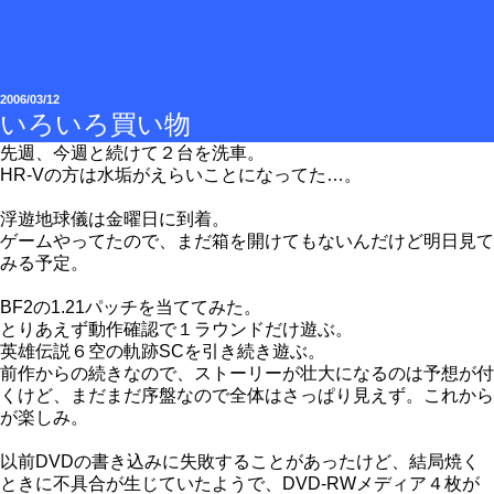
2006/03/12
いろいろ買い物
先週、今週と続けて２台を洗車。
HR-Vの方は水垢がえらいことになってた…。
浮遊地球儀は金曜日に到着。
ゲームやってたので、まだ箱を開けてもないんだけど明日見て
みる予定。
BF2の1.21パッチを当ててみた。
とりあえず動作確認で１ラウンドだけ遊ぶ。
英雄伝説６空の軌跡SCを引き続き遊ぶ。
前作からの続きなので、ストーリーが壮大になるのは予想が付
くけど、まだまだ序盤なので全体はさっぱり見えず。これから
が楽しみ。
以前DVDの書き込みに失敗することがあったけど、結局焼く
ときに不具合が生じていたようで、DVD-RWメディア４枚が