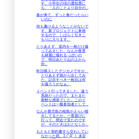
す。小学生の頃の通知票に
も、「人のことより自分の...
春が来て、ずっと春だったらい
いのに
何も書けるようなことがないで
す。新プロジェクトに参画
するので、しばらく引きこ
もりに入ります。
とりあえず、室内を一枚だけ撮
ってみました。なんか夜景
も綺麗に撮れるっぽいの
で、明日あたり山の上から
街...
昨日購入したデジカメですが、
とりあえず箱から出してみ
た。記念すべき一枚目は何
を撮ろうかなぁ。
イベント行ってきました。違う
系統だったので、またまた
新鮮な感覚でした。このイ
ベントは一般参加者として...
なんか鹿児島の桜島がえらい噴
火してるとか。一度遊びに
行って、間近で見たのです
が、そのときはおとなしか...
もともと契約書すら交わしてい
なかった罠。Σ (ﾟДﾟ;）未定