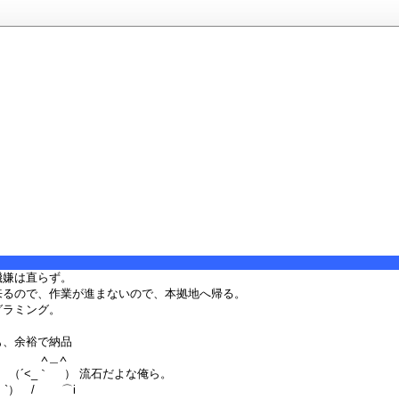
機嫌は直らず。
来るので、作業が進まないので、本拠地へ帰る。
グラミング。
も、余裕で納品
＿∧
<_｀ ） 流石だよな俺ら。
） / ⌒i