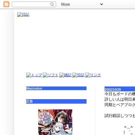
Mastodon
2002/10/29
今日もボードの
詳しい人は明日
広告
同期とペアプロ
試行錯誤しつつ
∧
∧＿∧ （´
（ ´_ゝ`