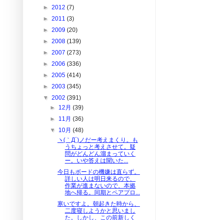
►
2012
(7)
►
2011
(3)
►
2009
(20)
►
2008
(139)
►
2007
(273)
►
2006
(336)
►
2005
(414)
►
2003
(345)
▼
2002
(391)
►
12月
(39)
►
11月
(36)
▼
10月
(48)
ヽ(｀Д´)ノだー考えまくり。も
うちょっと考えさせて。疑
問がどんどん溜まっていく
ー。いや答えは聞いた...
今日もボードの機嫌は直らず。
詳しい人は明日来るので、
作業が進まないので、本拠
地へ帰る。同期とペアプロ...
寒いですよ。朝起きた時から、
二度寝しようかと思いまし
た。しかし、この前新しく