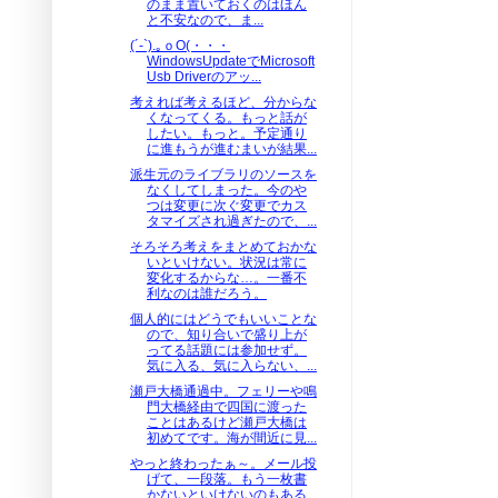
のまま置いておくのはほん
と不安なので、ま...
(´-`).｡ｏO(・・・
WindowsUpdateでMicrosoft
Usb Driverのアッ...
考えれば考えるほど、分からな
くなってくる。もっと話が
したい。もっと。予定通り
に進もうが進むまいが結果...
派生元のライブラリのソースを
なくしてしまった。今のや
つは変更に次ぐ変更でカス
タマイズされ過ぎたので、...
そろそろ考えをまとめておかな
いといけない。状況は常に
変化するからな…。一番不
利なのは誰だろう。
個人的にはどうでもいいことな
ので、知り合いで盛り上が
ってる話題には参加せず。
気に入る、気に入らない、...
瀬戸大橋通過中。フェリーや鳴
門大橋経由で四国に渡った
ことはあるけど瀬戸大橋は
初めてです。海が間近に見...
やっと終わったぁ～。メール投
げて、一段落。もう一枚書
かないといけないのもある