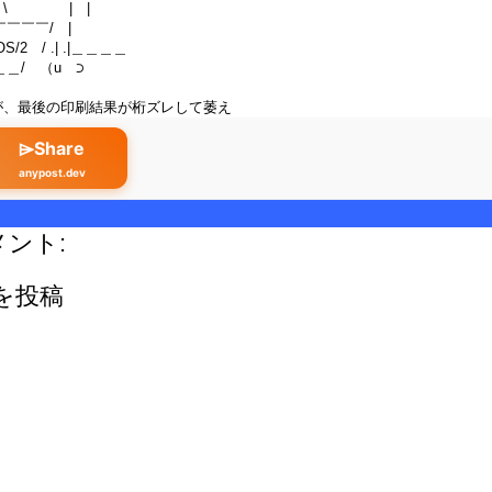
 | |
￣/ |
/2 / .| .|＿＿＿＿
/ （u ⊃
が、最後の印刷結果が桁ズレして萎え
⌲Share
anypost.dev
メント:
を投稿