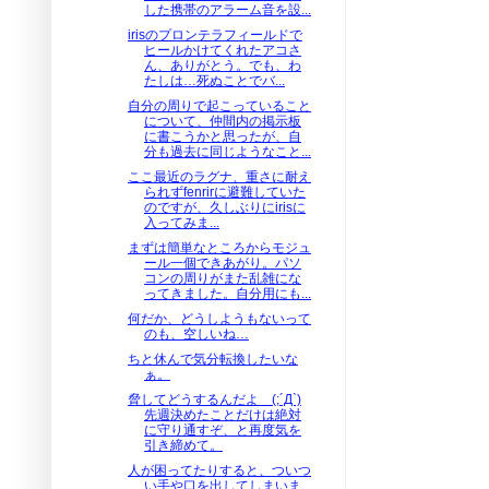
した携帯のアラーム音を設...
irisのプロンテラフィールドで
ヒールかけてくれたアコさ
ん、ありがとう。でも、わ
たしは…死ぬことでバ...
自分の周りで起こっていること
について、仲間内の掲示板
に書こうかと思ったが、自
分も過去に同じようなこと...
ここ最近のラグナ、重さに耐え
られずfenrirに避難していた
のですが、久しぶりにirisに
入ってみま...
まずは簡単なところからモジュ
ール一個できあがり。パソ
コンの周りがまた乱雑にな
ってきました。自分用にも...
何だか、どうしようもないって
のも、空しいね…
ちと休んで気分転換したいな
ぁ。
脅してどうするんだよ (;´Д`)
先週決めたことだけは絶対
に守り通すぞ、と再度気を
引き締めて。
人が困ってたりすると、ついつ
い手や口を出してしまいま