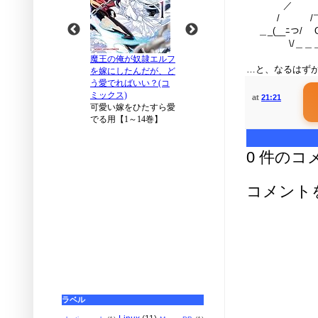
／ \
/ /￣￣￣
＿_(__ﾆつ/ OS
\/＿＿＿＿
…と、なるはず
at
21:21
0 件のコ
コメント
ラベル