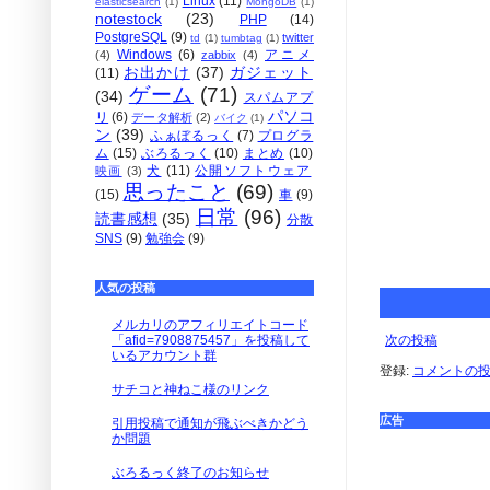
Linux
(11)
elasticsearch
(1)
MongoDB
(1)
notestock
(23)
PHP
(14)
PostgreSQL
(9)
twitter
td
(1)
tumbtag
(1)
Windows
(6)
アニメ
(4)
zabbix
(4)
お出かけ
(37)
ガジェット
(11)
ゲーム
(71)
(34)
スパムアプ
パソコ
リ
(6)
データ解析
(2)
バイク
(1)
ン
(39)
ふぁぼるっく
(7)
プログラ
ム
(15)
ぶろるっく
(10)
まとめ
(10)
犬
(11)
公開ソフトウェア
映画
(3)
思ったこと
(69)
(15)
車
(9)
日常
(96)
読書感想
(35)
分散
SNS
(9)
勉強会
(9)
人気の投稿
メルカリのアフィリエイトコード
次の投稿
「afid=7908875457」を投稿して
いるアカウント群
登録:
コメントの投稿 
サチコと神ねこ様のリンク
広告
引用投稿で通知が飛ぶべきかどう
か問題
ぶろるっく終了のお知らせ