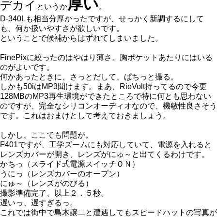
厚い
デカイ
というか
。
D-340Lも相当分厚かったですが、せっかく新調するにして
も、何か扱いやすさが欲しいです。
ということで候補からはずれてしまいました。
FinePixに絞ったのはやはり薄さ。胸ポケットあたりにはいる
のがよいです。
何かあったときに、さっとだして、ぱちっと撮る。
しかも50iはMP3聞けます。まあ、RioVolt持ってるので今更
128MBのMP3再生環境ができたところで特に何とも思わない
のですが、完全なシリコンオーディオなので、機敏性良さそう
です。これはおまけとして考えておきましょう。
しかし、ここでも問題が。
F401ですが、工学ズームにも対応していて、電源を入れると
レンズカバーが開き、レンズがにゅ～と出てくるわけです。
かちっ（スライド式電源スイッチＯＮ）
うにっ（レンズカバーのオープン）
にゅ～（レンズがのびる）
撮影準備完了、以上２．５秒。
遅いっ、遅すぎるっ。
これでは街中で島木譲二と遭遇してもスピードハットの写真が