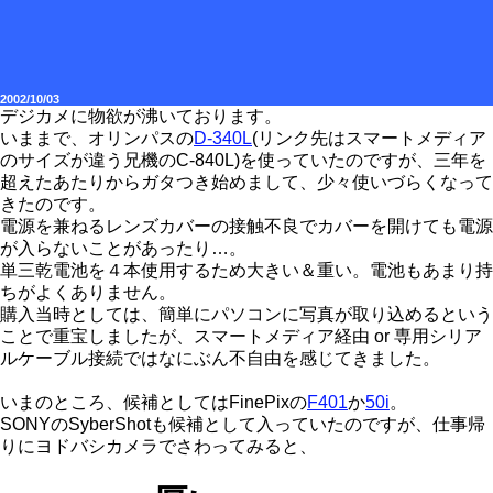
2002/10/03
デジカメに物欲が沸いております。
いままで、オリンパスの
D-340L
(リンク先はスマートメディア
のサイズが違う兄機のC-840L)を使っていたのですが、三年を
超えたあたりからガタつき始めまして、少々使いづらくなって
きたのです。
電源を兼ねるレンズカバーの接触不良でカバーを開けても電源
が入らないことがあったり…。
単三乾電池を４本使用するため大きい＆重い。電池もあまり持
ちがよくありません。
購入当時としては、簡単にパソコンに写真が取り込めるという
ことで重宝しましたが、スマートメディア経由 or 専用シリア
ルケーブル接続ではなにぶん不自由を感じてきました。
いまのところ、候補としてはFinePixの
F401
か
50i
。
SONYのSyberShotも候補として入っていたのですが、仕事帰
りにヨドバシカメラでさわってみると、