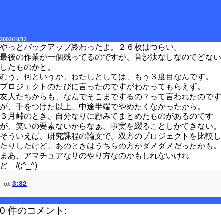
2002/10/12
やっとバックアップ終わったよ。２６枚はつらい。
最後の作業が一個残ってるのですが、音沙汰なしなのでどない
したものかと。
むう、何というか、わたしとしては、もう３度目なんです。
プロジェクトのたびに言ったのですがわかってもらえず。
友人たちからも、なんでそこまでするの？って言われたのです
が、手をつけた以上、中途半端でやめたくなかったから。
３月峠のとき、自分なりに顧みてまとめたものがあるのです
が、笑いの要素ないからなぁ。事実を綴ることしかできない。
そういえば、研究課程の論文で、双方のプロジェクトを比較し
たりしたけど、あのときはうちらの方がダメダメだったかも。
まあ、アマチュアなりのやり方なのかもしれないけれ
ど /(;^_^)
at
3:32
0 件のコメント: