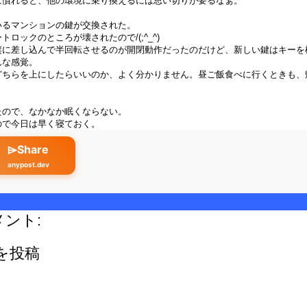
に慣れると、他の環境に乗り換えるには思い切りが要るなぁ。
いるマンションの鍵が交換された。
ロックのところが壊されたので/(;^_^)
縦に差し込んで半回転させるのが開閉動作だったのだけど、新しい鍵はキーを
んな感覚。
どちらを上にしたらいいのか、よく分かりません。昼ご飯食べに行くときも、
たので、なかなか眠くならない。
ので今日は早く寝ておく。
⌲Share
anypost.dev
メント:
を投稿