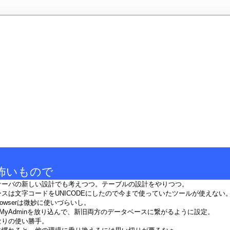
怖いもので
サーバの新しい設計でも考えつつ。テーブルの設計をやりつつ。
スは文字コードをUNICODEにしたので今まで使っていたツールが使えない
y Browserは微妙に使いづらいし。
pMyAdminを放り込んで、新旧両方のデータベースに繋がるように設定。
なりの使い勝手。