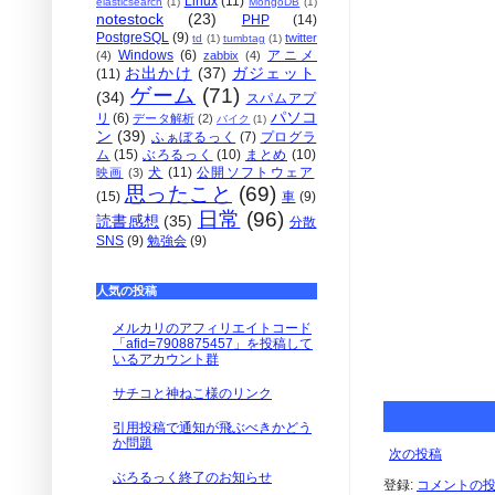
Linux
(11)
elasticsearch
(1)
MongoDB
(1)
notestock
(23)
PHP
(14)
PostgreSQL
(9)
twitter
td
(1)
tumbtag
(1)
Windows
(6)
アニメ
(4)
zabbix
(4)
お出かけ
(37)
ガジェット
(11)
ゲーム
(71)
(34)
スパムアプ
パソコ
リ
(6)
データ解析
(2)
バイク
(1)
ン
(39)
ふぁぼるっく
(7)
プログラ
ム
(15)
ぶろるっく
(10)
まとめ
(10)
犬
(11)
公開ソフトウェア
映画
(3)
思ったこと
(69)
(15)
車
(9)
日常
(96)
読書感想
(35)
分散
SNS
(9)
勉強会
(9)
人気の投稿
メルカリのアフィリエイトコード
「afid=7908875457」を投稿して
いるアカウント群
サチコと神ねこ様のリンク
引用投稿で通知が飛ぶべきかどう
か問題
次の投稿
ぶろるっく終了のお知らせ
登録:
コメントの投稿 