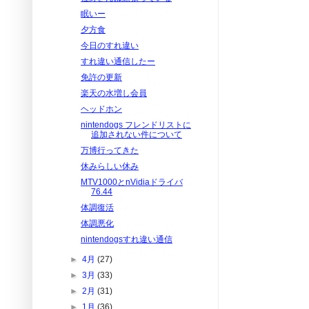
眠いー
夕方食
今日のすれ違い
すれ違い通信したー
免許の更新
楽天の水増し会員
ヘッドホン
nintendogs フレンドリストに
追加されない件について
万博行ってきた
休みらしい休み
MTV1000とnVidiaドライバ
76.44
体調復活
体調悪化
nintendogsすれ違い通信
►
4月
(27)
►
3月
(33)
►
2月
(31)
►
1月
(36)