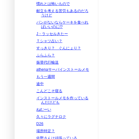
慣れとは怖いもので
献立を考える苦労もあるのだろ
うけど
パンがないならケーキを食べれ
ばいいのに!?
J・ラッセルきたー
Ｔシャツ占い？
すっきり？ ぐんにょり？
ふらふら？
振替代行輸送
athenaサーバインストールメモ
もう一週間
途中
こんどこそ寝る
インストールメモを作っている
んだけども
ねむーい
久々にラグナロク
D26
場所特定？
佐野さんは頑張っている