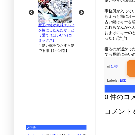
使いやすい環境
事務所が入って
ちょっと前にオート
古い鍵はキーを
これもなんかへ
おまけにキーの
った）/(;^_^)
寝るのが遅かっ
でも昼間に辛い
at
1:43
Labels:
日常
0 件のコ
コメント
ラベル