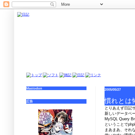
Mastodon
2005/05/27
慣れとは
広告
とりあえず日記
新しいデータベー
MySQL Quer
ということでph
まあまあ、それ