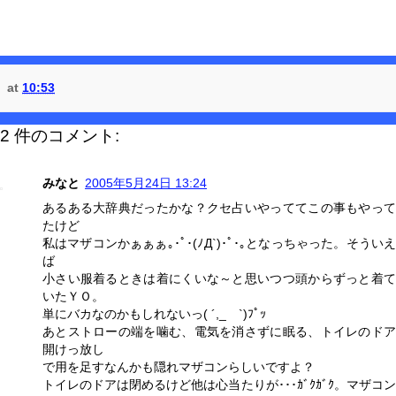
at
10:53
2 件のコメント:
みなと
2005年5月24日 13:24
あるある大辞典だったかな？クセ占いやっててこの事もやって
たけど
私はマザコンかぁぁぁ｡･ﾟ･(ﾉД`)･ﾟ･｡となっちゃった。そういえ
ば
小さい服着るときは着にくいな～と思いつつ頭からずっと着て
いたＹＯ。
単にバカなのかもしれないっ( ´,_ゝ`)ﾌﾟｯ
あとストローの端を噛む、電気を消さずに眠る、トイレのドア
開けっ放し
で用を足すなんかも隠れマザコンらしいですよ？
トイレのドアは閉めるけど他は心当たりが･･･ｶﾞｸｶﾞｸ。マザコン