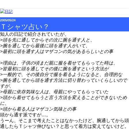
2005/05/24
Ｔシャツ占い？
知人の日記で紹介されていたが、
>頭を先に通してからその次に腕を通す人と、
>腕を通してから最後に頭を通す人がいて、
>最初に頭を通す人はマザコンの気があるらしいとの事
>理由は、子供の頃まだ親に服を着せてもらってた時は、
>皆最初に頭を通してその後に腕を通すという方法が
>一般的で、その後自分で服を着るようになると、合理的な
>腕を通してから頭を通す方法に切り替わっていくらしいので
すが、
>母親に依存気味な人は、母親にやってもらっていた
>頭から着せてもらうと言う方法を変えることができないため
に、
>頭から着る人はマザコン気味との事
頭から通す派ですが…。
うーん、そこまで考えたことはなかったけど、腕通してから頭
通したらＴシャツ伸びない？と思って着方は変えてないけど。