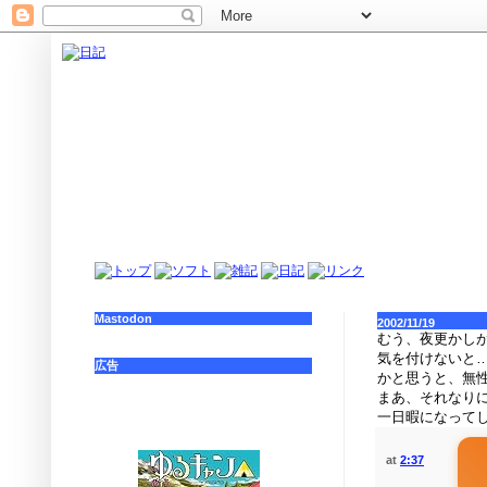
Mastodon
2002/11/19
むう、夜更かし
気を付けないと
広告
かと思うと、無性
まあ、それなり
一日暇になって
at
2:37