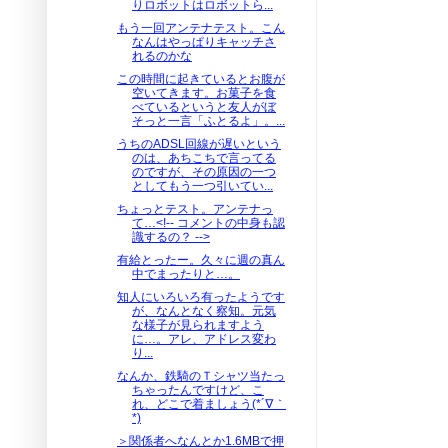
りロボットはロボットら...
もう一回アンテナテスト。こん
なんはやっぱりキャッチさ
れるのかな
この時間に起きているとお腹が
空いてきます。お菓子を食
べているというと友人がぼ
そっと一言「ふとるよ」。...
うちのADSL回線が遅いという
のは、あちこちで言ってる
のですが、その原因の一つ
としてもう一つ引いてい...
ちょっとテスト。アンテナっ
て…<!-- コメントの中身も認
識するの？ -->
有給とったー。久々に週の真ん
中でまったりと…。
知人にいろいろ有ったようです
が、なんとなく察知。元気
な様子が見られますよう
に…。アレ、アドレス変わ
り...
なんか、鉄騎のＴシャツ当たっ
ちゃったんですけど、こ
れ、どこで着ましょう(*´∇｀
*)
＞関係者へなんとか1.6MBで押