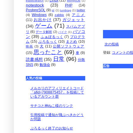
Linux
(11)
elasticsearch
(1)
MongoDB
(1)
notestock
(23)
PHP
(14)
PostgreSQL
(9)
twitter
td
(1)
tumbtag
(1)
Windows
(6)
アニメ
(4)
zabbix
(4)
お出かけ
(37)
ガジェット
(11)
ゲーム
(71)
(34)
スパムアプ
パソコ
リ
(6)
データ解析
(2)
バイク
(1)
ン
(39)
ふぁぼるっく
(7)
プログラ
ム
(15)
ぶろるっく
(10)
まとめ
(10)
次の投稿
犬
(11)
公開ソフトウェア
映画
(3)
思ったこと
(69)
登録:
コメントの投稿 
(15)
車
(9)
日常
(96)
読書感想
(35)
分散
SNS
(9)
勉強会
(9)
広告
人気の投稿
メルカリのアフィリエイトコード
「afid=7908875457」を投稿して
いるアカウント群
サチコと神ねこ様のリンク
引用投稿で通知が飛ぶべきかどう
か問題
ぶろるっく終了のお知らせ