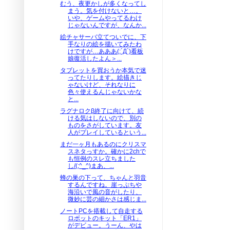
むう、夜更かしが多くなってし
まう。気を付けないと…。
いや、ゲームやってるわけ
じゃないんですが、なんか...
絵チャサーバ立てついでに、下
手なりの絵を描いてみたわ
けですが…あああ(;´Д`)看板
娘復活したよん＞...
タブレットを買おうか本気で迷
ってたりします。絵描きじ
ゃないけど、それなりに
色々使えるんじゃないかな
と...
ラグナロクβ終了に向けて、続
ける気はしないので、別の
ものをさがしています。友
人がプレイしているという...
まだ一ヶ月もあるのにクリスマ
スネタっすか。確かに2chで
も恒例のスレ立ちました
し/(;^_^)まあ、...
蜂の巣の下って、ちゃんと羽音
するんですね。崖っぷちや
海沿いで風の音がしたり、
微妙に芸の細かさは感じま...
ノートPCを搭載して自走する
ロボットのキット「ER1」
がデビュー。うーん、やは