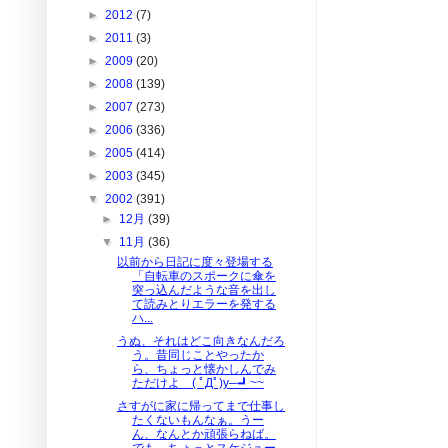
►
2012
(7)
►
2011
(3)
►
2009
(20)
►
2008
(139)
►
2007
(273)
►
2006
(336)
►
2005
(414)
►
2003
(345)
▼
2002
(391)
►
12月
(39)
▼
11月
(36)
以前から日記に度々登場する
「自転車のスポークに傘を
突っ込んだような音を出し
て読みとりエラーを発する
ハ...
うぬ、それはどこ向きなんだろ
う。昔同じことやったか
ら、ちょっと懐かしんでみ
ただけよ ( ﾟДﾟ)y─┛~~
さすがに家に帰ってまで仕事し
たくないもんなぁ。うー
ん、なんとか頑張らねば。
でも、ちょっとスケジュー