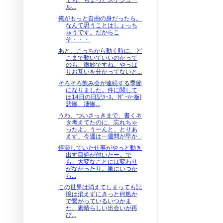
ル...
俺がもっと自由の身だったら。
なんて思うことはしょっち
ゅうです。だからこ
そ・・・
あと、こっちから動く時に、ど
こまで動いていいのかって
のも、微妙ですね。やっぱ
りお互いを分かってないと...
そろそろ飲み会が連続する季節
になりました。件に関して
は14日の日記ｿｰｽ、[ｹﾞｰﾊｰ板]
悲惨、凄惨...
うわ、ついさっきまで、書くネ
タ考えてたのに、忘れちゃ
ったよ。うーんと、とりあ
えず、今週は一週間が早か...
停滞していた仕事がやっと動き
出す目処が付いたー。で
も、大変なことには変わり
がなかったり。単にいつか
ら...
この世界は消えてしまっても記
憶は消えずにきっと何処か
で繋がっているいつかま
た、素晴らしい出会いが再
び...