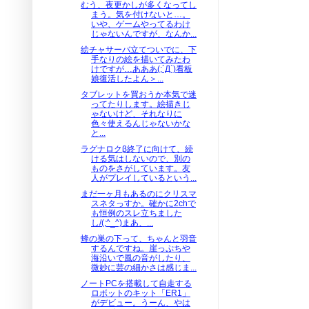
むう、夜更かしが多くなってし
まう。気を付けないと…。
いや、ゲームやってるわけ
じゃないんですが、なんか...
絵チャサーバ立てついでに、下
手なりの絵を描いてみたわ
けですが…あああ(;´Д`)看板
娘復活したよん＞...
タブレットを買おうか本気で迷
ってたりします。絵描きじ
ゃないけど、それなりに
色々使えるんじゃないかな
と...
ラグナロクβ終了に向けて、続
ける気はしないので、別の
ものをさがしています。友
人がプレイしているという...
まだ一ヶ月もあるのにクリスマ
スネタっすか。確かに2chで
も恒例のスレ立ちました
し/(;^_^)まあ、...
蜂の巣の下って、ちゃんと羽音
するんですね。崖っぷちや
海沿いで風の音がしたり、
微妙に芸の細かさは感じま...
ノートPCを搭載して自走する
ロボットのキット「ER1」
がデビュー。うーん、やは