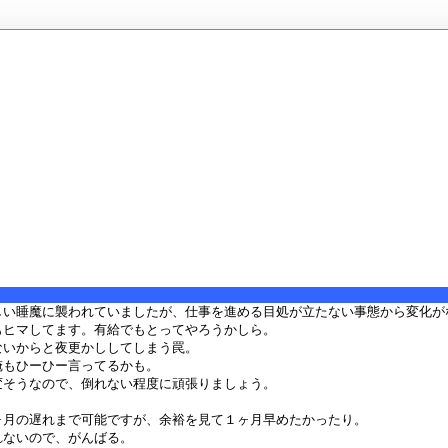
しい睡魔に襲われていましたが、仕事を進める目処が立たない事態から変化が
もヒマしてます。有給でもとってやろうかしら。
ないからと夜更かししてしまう罠。
俺もひーひー言ってるかも。
変そうなので、倒れない程度に頑張りましょう。
ヶ月の遅れまで可能ですが、余裕を見て１ヶ月早めたかったり。
れないので、がんばる。