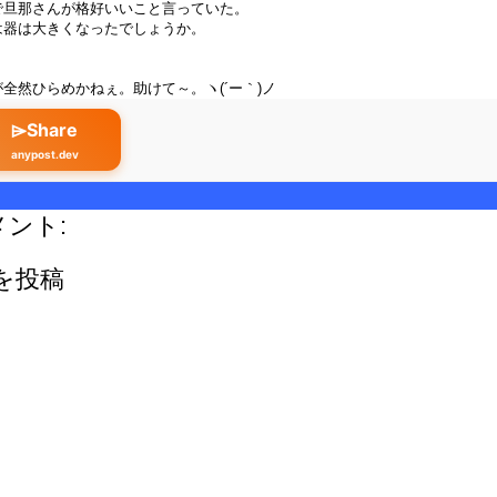
で旦那さんが格好いいこと言っていた。
は器は大きくなったでしょうか。
。
全然ひらめかねぇ。助けて～。ヽ(´ー｀)ノ
⌲Share
anypost.dev
メント:
を投稿