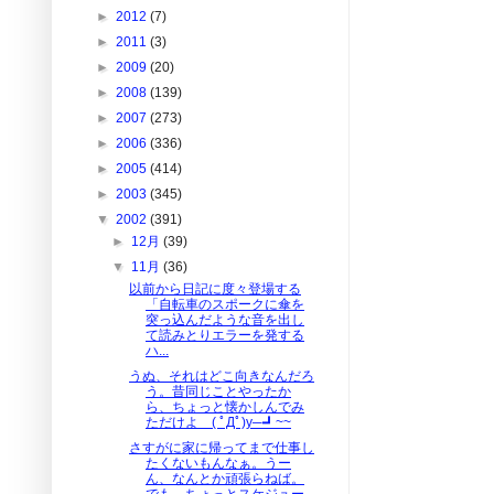
►
2012
(7)
►
2011
(3)
►
2009
(20)
►
2008
(139)
►
2007
(273)
►
2006
(336)
►
2005
(414)
►
2003
(345)
▼
2002
(391)
►
12月
(39)
▼
11月
(36)
以前から日記に度々登場する
「自転車のスポークに傘を
突っ込んだような音を出し
て読みとりエラーを発する
ハ...
うぬ、それはどこ向きなんだろ
う。昔同じことやったか
ら、ちょっと懐かしんでみ
ただけよ ( ﾟДﾟ)y─┛~~
さすがに家に帰ってまで仕事し
たくないもんなぁ。うー
ん、なんとか頑張らねば。
でも、ちょっとスケジュー