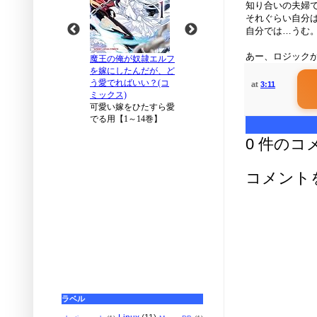
知り合いの夫婦
それぐらい自分
自分では…うむ
あー、ロジックが
at
3:11
0 件のコ
コメント
ラベル