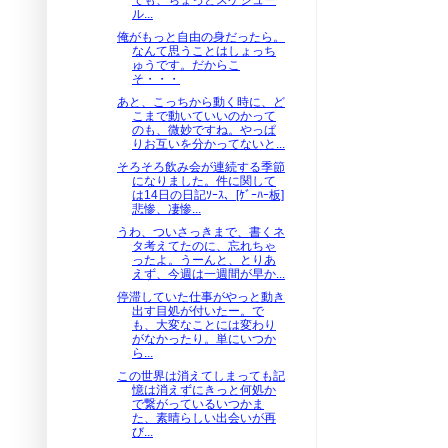
ル...
俺がもっと自由の身だったら。
なんて思うことはしょっち
ゅうです。だからこ
そ・・・
あと、こっちから動く時に、ど
こまで動いていいのかって
のも、微妙ですね。やっぱ
りお互いを分かってないと...
そろそろ飲み会が連続する季節
になりました。件に関して
は14日の日記ｿｰｽ、[ｹﾞｰﾊｰ板]
悲惨、凄惨...
うわ、ついさっきまで、書くネ
タ考えてたのに、忘れちゃ
ったよ。うーんと、とりあ
えず、今週は一週間が早か...
停滞していた仕事がやっと動き
出す目処が付いたー。で
も、大変なことには変わり
がなかったり。単にいつか
ら...
この世界は消えてしまっても記
憶は消えずにきっと何処か
で繋がっているいつかま
た、素晴らしい出会いが再
び...