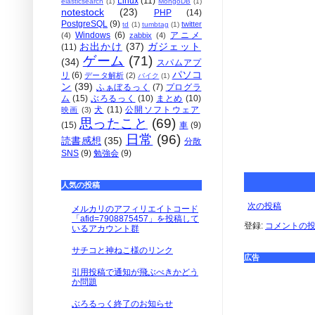
Linux
(11)
elasticsearch
(1)
MongoDB
(1)
notestock
(23)
PHP
(14)
PostgreSQL
(9)
twitter
td
(1)
tumbtag
(1)
Windows
(6)
アニメ
(4)
zabbix
(4)
お出かけ
(37)
ガジェット
(11)
ゲーム
(71)
(34)
スパムアプ
パソコ
リ
(6)
データ解析
(2)
バイク
(1)
ン
(39)
ふぁぼるっく
(7)
プログラ
ム
(15)
ぶろるっく
(10)
まとめ
(10)
犬
(11)
公開ソフトウェア
映画
(3)
思ったこと
(69)
(15)
車
(9)
日常
(96)
読書感想
(35)
分散
SNS
(9)
勉強会
(9)
人気の投稿
次の投稿
メルカリのアフィリエイトコード
「afid=7908875457」を投稿して
登録:
コメントの投稿 
いるアカウント群
サチコと神ねこ様のリンク
広告
引用投稿で通知が飛ぶべきかどう
か問題
ぶろるっく終了のお知らせ