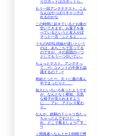
りロボットはロボットら...
もう一回アンテナテスト。こん
なんはやっぱりキャッチさ
れるのかな
この時間に起きているとお腹が
空いてきます。お菓子を食
べているというと友人がぼ
そっと一言「ふとるよ」。...
うちのADSL回線が遅いという
のは、あちこちで言ってる
のですが、その原因の一つ
としてもう一つ引いてい...
ちょっとテスト。アンテナっ
て…<!-- コメントの中身も認
識するの？ -->
有給とったー。久々に週の真ん
中でまったりと…。
知人にいろいろ有ったようです
が、なんとなく察知。元気
な様子が見られますよう
に…。アレ、アドレス変わ
り...
なんか、鉄騎のＴシャツ当たっ
ちゃったんですけど、こ
れ、どこで着ましょう(*´∇｀
*)
＞関係者へなんとか1.6MBで押