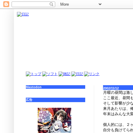
Mastodon
2002/11/12
月曜の昼間は激
ここ最近、昼間
広告
そして影響が少
来月あたりは、
年末はみんな大
個人的には、２
自分も負けてら