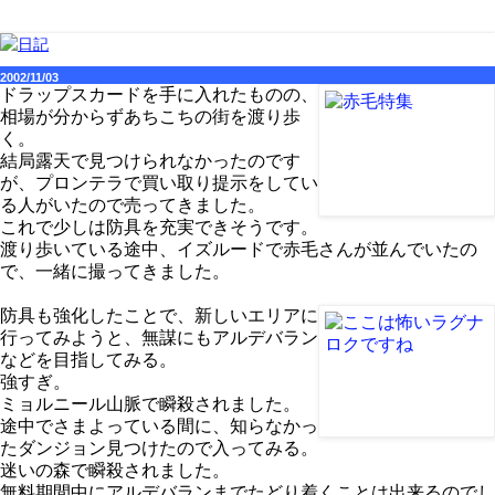
2002/11/03
ドラップスカードを手に入れたものの、
相場が分からずあちこちの街を渡り歩
く。
結局露天で見つけられなかったのです
が、プロンテラで買い取り提示をしてい
る人がいたので売ってきました。
これで少しは防具を充実できそうです。
渡り歩いている途中、イズルードで赤毛さんが並んでいたの
で、一緒に撮ってきました。
防具も強化したことで、新しいエリアに
行ってみようと、無謀にもアルデバラン
などを目指してみる。
強すぎ。
ミョルニール山脈で瞬殺されました。
途中でさまよっている間に、知らなかっ
たダンジョン見つけたので入ってみる。
迷いの森で瞬殺されました。
無料期間中にアルデバランまでたどり着くことは出来るのでし