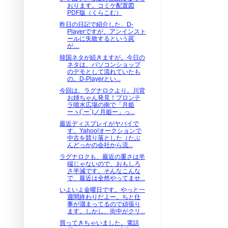
おります。コミケ配置図
PDF版（くらこむ）
昨日の日記で紹介した、D-
Playerですが、アンインスト
ールに失敗するという罠
が…
韓国ネタが続きますが。今日の
ネタは、パソコンショップ
のデモとして流れていたも
の。D-Playerとい...
今回は、ラグナロクより。川背
お姉ちゃん発見！プロンテ
ラ噴水広場の南で「月姫
ーヽ(´ー`)ノ月姫ー」っ...
最近ディスプレイがヤバイで
す。Yahoo!オークションで
中古を競り落とした（たぶ
んどっかの会社から流...
ラグナロクも、最近の重さは半
端じゃないので、おもしろ
さ半減です。そんなこんな
で、最近は全然やってませ...
いよいよ金曜日です。やっと一
週間終わりだよー。ちと仕
事が溜まってるので頑張り
ます。しかし、街中がクリ...
買ってきちゃいました。電話