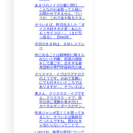
あまりのノイズの量に閉口…。
こんなのお金取って人様に
お聞かせできません。てい
うか、これで金を取るスタ...
そういえば、昨日出土した「ダ
イス大好き大介君－あんた
もぅサイコロ－」（まだ引
っ張る）、DirectX...
今日のＢＧＭは、ＧＭＬメドレ
ー
外に出ることは精神的に耐えら
れないと判断。部屋の掃除
をして過ごす。古すぎる参
考資料や専門学校時代の使...
クリスマス・イブはラグナロク
のようです。せめて見舞い
にでも行きたいところでは
ありますが…。そういえば...
奥さん、クリスマス・イブです
よ。クリスマス・イブ。街
中の木に電飾を巻き付け、
カーネルサンダースがサン...
年末ジャンボ宝くじを買ってき
ました。そういえば最終日
だったんですね。買わなき
ゃ当たらないってことで。...
いやはや、毎度お世話になって