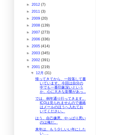
►
2012
(7)
►
2011
(3)
►
2009
(20)
►
2008
(139)
►
2007
(273)
►
2006
(336)
►
2005
(414)
►
2003
(345)
►
2002
(391)
▼
2001
(219)
▼
12月
(31)
帰ってきてから、一段落して書
いています。今回は自分の
中でも一番印象深いという
か、心に大きな影響があっ...
では、例年通り行ってきます。
ICQは見られませんので連絡
はメールのほうへ入れてお
いてください。
はう、自己嫌悪。やっぱり悪い
のは俺だ。
来年は、もう少しいい年にした
い…。