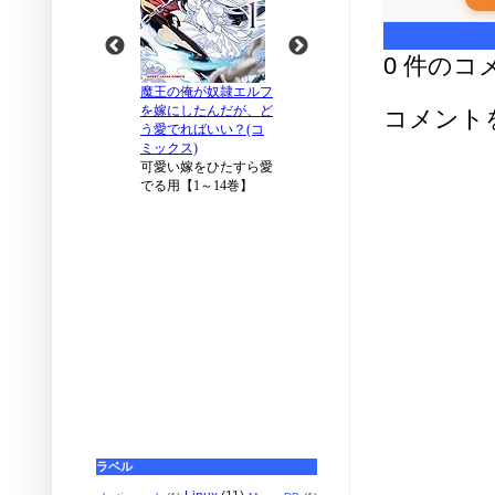
0 件のコ
コメント
ラベル