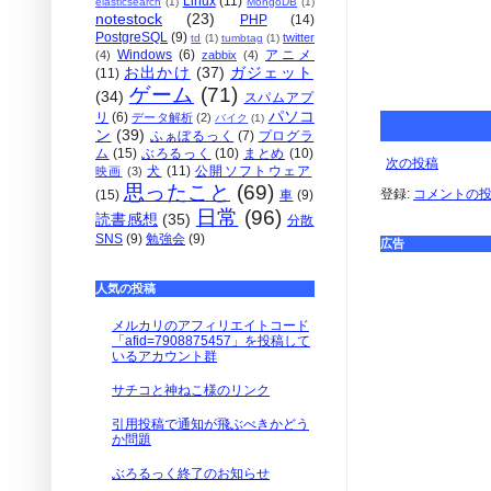
Linux
(11)
elasticsearch
(1)
MongoDB
(1)
notestock
(23)
PHP
(14)
PostgreSQL
(9)
twitter
td
(1)
tumbtag
(1)
Windows
(6)
アニメ
(4)
zabbix
(4)
お出かけ
(37)
ガジェット
(11)
ゲーム
(71)
(34)
スパムアプ
パソコ
リ
(6)
データ解析
(2)
バイク
(1)
ン
(39)
ふぁぼるっく
(7)
プログラ
ム
(15)
ぶろるっく
(10)
まとめ
(10)
次の投稿
犬
(11)
公開ソフトウェア
映画
(3)
思ったこと
(69)
登録:
コメントの投稿 
(15)
車
(9)
日常
(96)
読書感想
(35)
分散
SNS
(9)
勉強会
(9)
広告
人気の投稿
メルカリのアフィリエイトコード
「afid=7908875457」を投稿して
いるアカウント群
サチコと神ねこ様のリンク
引用投稿で通知が飛ぶべきかどう
か問題
ぶろるっく終了のお知らせ