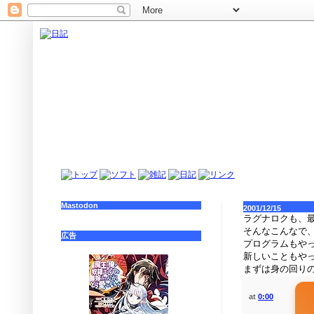
Mastodon
2001/12/15
ラグナロクも、
そんなこんなで
広告
プログラムもや
新しいこともや
まずは身の回り
at
0:00