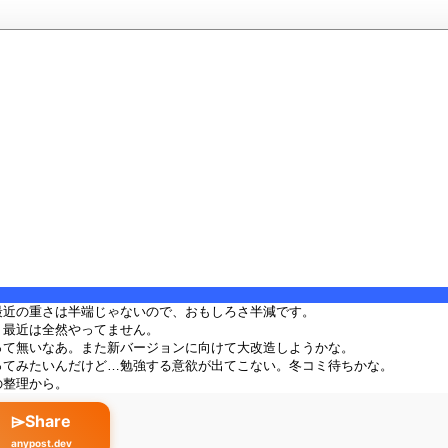
最近の重さは半端じゃないので、おもしろさ半減です。
、最近は全然やってません。
って無いなあ。また新バージョンに向けて大改造しようかな。
ってみたいんだけど…勉強する意欲が出てこない。冬コミ待ちかな。
の整理から。
⌲Share
anypost.dev