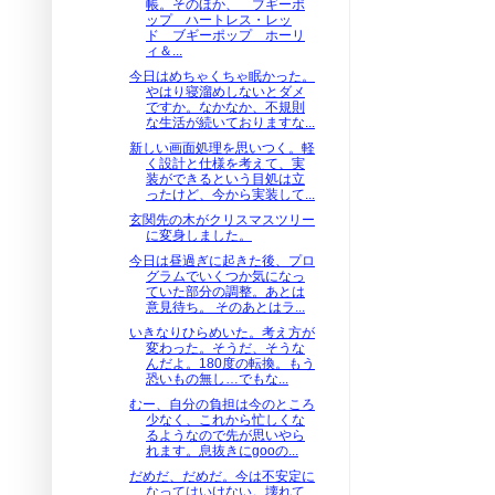
帳。そのほか、 ブギーポ
ップ ハートレス・レッ
ド ブギーポップ ホーリ
ィ＆...
今日はめちゃくちゃ眠かった。
やはり寝溜めしないとダメ
ですか。なかなか、不規則
な生活が続いておりますな...
新しい画面処理を思いつく。軽
く設計と仕様を考えて、実
装ができるという目処は立
ったけど、今から実装して...
玄関先の木がクリスマスツリー
に変身しました。
今日は昼過ぎに起きた後、プロ
グラムでいくつか気になっ
ていた部分の調整。あとは
意見待ち。 そのあとはラ...
いきなりひらめいた。考え方が
変わった。そうだ、そうな
んだよ。180度の転換。もう
恐いもの無し…でもな...
むー、自分の負担は今のところ
少なく、これから忙しくな
るようなので先が思いやら
れます。息抜きにgooの...
だめだ、だめだ。今は不安定に
なってはいけない。壊れて