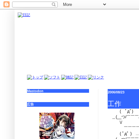
Mastodon
2006/08/23
工作
広告
( ﾟдﾟ)
＿(__つ/￣￣￣
\/ 
￣￣￣
( ﾟдﾟ ) 