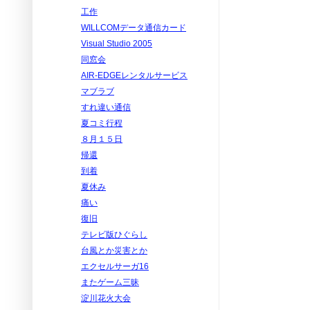
工作
WILLCOMデータ通信カード
Visual Studio 2005
同窓会
AIR-EDGEレンタルサービス
マブラブ
すれ違い通信
夏コミ行程
８月１５日
帰還
到着
夏休み
痛い
復旧
テレビ版ひぐらし
台風とか災害とか
エクセルサーガ16
またゲーム三昧
淀川花火大会