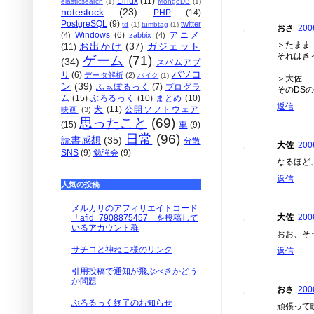
Linux
(11)
elasticsearch
(1)
MongoDB
(1)
notestock
(23)
PHP
(14)
PostgreSQL
(9)
twitter
td
(1)
tumbtag
(1)
おさ
200
Windows
(6)
アニメ
(4)
zabbix
(4)
＞たまま
お出かけ
(37)
ガジェット
(11)
それはき
ゲーム
(71)
(34)
スパムアプ
パソコ
リ
(6)
データ解析
(2)
バイク
(1)
＞大佐
ン
(39)
ふぁぼるっく
(7)
プログラ
そのDS
ム
(15)
ぶろるっく
(10)
まとめ
(10)
返信
犬
(11)
公開ソフトウェア
映画
(3)
思ったこと
(69)
(15)
車
(9)
日常
(96)
読書感想
(35)
分散
大佐
200
SNS
(9)
勉強会
(9)
なるほど
返信
人気の投稿
メルカリのアフィリエイトコード
大佐
200
「afid=7908875457」を投稿して
いるアカウント群
おお、そ
サチコと神ねこ様のリンク
返信
引用投稿で通知が飛ぶべきかどう
か問題
おさ
200
ぶろるっく終了のお知らせ
頑張って