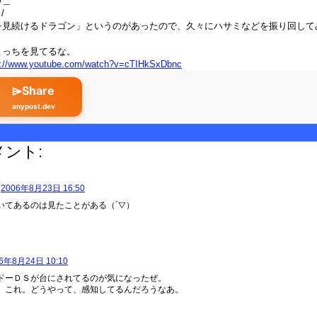
/＿
/
を見続けるドラゴン」というのがあったので、久々にハサミなどを振り回して
こっちを見てるな。
p://www.youtube.com/watch?v=cTIHkSxDbnc
⌲Share
anypost.dev
メント:
2006年8月23日 16:50
いてあるのは見たことがある（´▽）
6年8月24日 10:10
ドーＤＳが台にされてるのが気になったぜ。
、これ。どうやって、感知してるんだろうなあ。