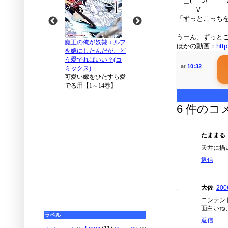
＿(__つ/￣￣￣
\/ 
「ずっとこっち
うーん、ずっと
ほかの動画：
htt
at
10:32
6 件のコ
たままる
天井に描
返信
大佐
200
ニンテン
面白いね
ラベル
返信