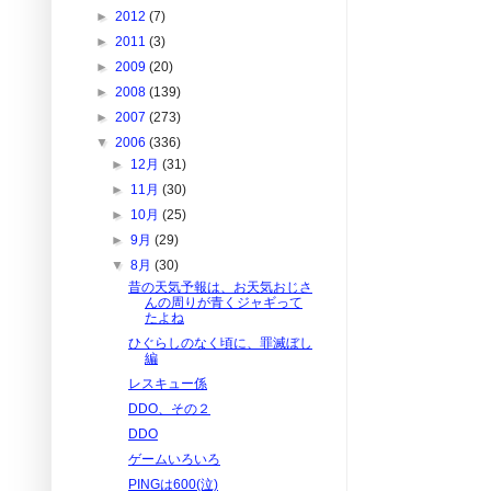
►
2012
(7)
►
2011
(3)
►
2009
(20)
►
2008
(139)
►
2007
(273)
▼
2006
(336)
►
12月
(31)
►
11月
(30)
►
10月
(25)
►
9月
(29)
▼
8月
(30)
昔の天気予報は、お天気おじさ
んの周りが青くジャギって
たよね
ひぐらしのなく頃に、罪滅ぼし
編
レスキュー係
DDO、その２
DDO
ゲームいろいろ
PINGは600(泣)