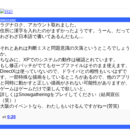
2001/12/02
ラグナロク、アカウント取れました。
住所に漢字を入れたのがまずかったようです。うーん、だって
わざわざ日本語で書いてあるんだもん…
それとあれは判断ミスと問題意識の欠落というところでしょう
か。
ちなみに、XPでのシステムの動作は確認とれています。
もし修正パッチがでてもセーブファイルはそのまま使えます。
DirectXは使っていないので、ドライバとの相性もいいはずで
す。一部特殊な描画をしているところがあるので、他のアプリ
と同時に動かすと正しい描画がされない可能性がありますが、
ゲームはゲームだけで楽しんで欲しいと。
詳しくはSnowgatheringをプレイしてください（結局宣伝
（笑））
大阪のイベントなら、わたしもいけるんですがねー(苦笑)
at
0:20