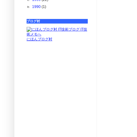
►
1990
(1)
ブログ村
にほんブログ村