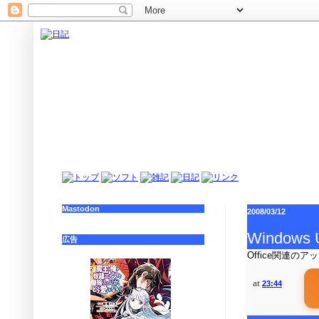
Mastodon
2008/03/12
Windows 
広告
Office関連の
at
23:44