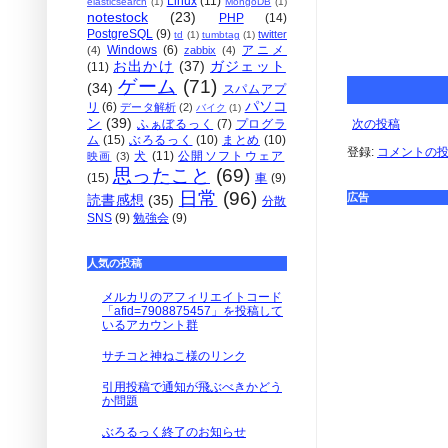
Linux
(11)
elasticsearch
(1)
MongoDB
(1)
notestock
(23)
PHP
(14)
PostgreSQL
(9)
twitter
td
(1)
tumbtag
(1)
Windows
(6)
アニメ
(4)
zabbix
(4)
お出かけ
(37)
ガジェット
(11)
ゲーム
(71)
(34)
スパムアプ
パソコ
リ
(6)
データ解析
(2)
バイク
(1)
ン
(39)
次の投稿
ふぁぼるっく
(7)
プログラ
ム
(15)
ぶろるっく
(10)
まとめ
(10)
登録:
コメントの投稿 
犬
(11)
公開ソフトウェア
映画
(3)
思ったこと
(69)
(15)
車
(9)
日常
(96)
広告
読書感想
(35)
分散
SNS
(9)
勉強会
(9)
人気の投稿
メルカリのアフィリエイトコード
「afid=7908875457」を投稿して
いるアカウント群
サチコと神ねこ様のリンク
引用投稿で通知が飛ぶべきかどう
か問題
ぶろるっく終了のお知らせ