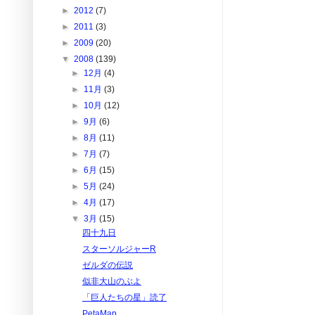
►
2012
(7)
►
2011
(3)
►
2009
(20)
▼
2008
(139)
►
12月
(4)
►
11月
(3)
►
10月
(12)
►
9月
(6)
►
8月
(11)
►
7月
(7)
►
6月
(15)
►
5月
(24)
►
4月
(17)
▼
3月
(15)
四十九日
スターソルジャーR
ゼルダの伝説
似非大山のぶよ
「巨人たちの星」読了
PetaMap