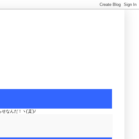
せなんだ！ヽ(`Д´)ﾉ