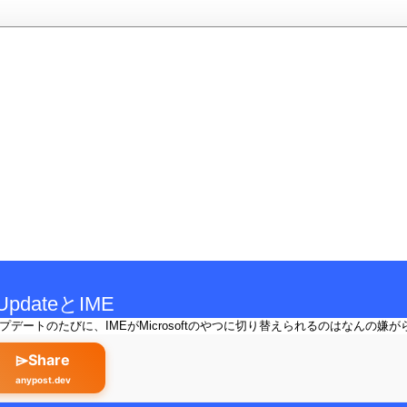
UpdateとIME
アップデートのたびに、IMEがMicrosoftのやつに切り替えられるのはなんの嫌がら
⌲Share
anypost.dev