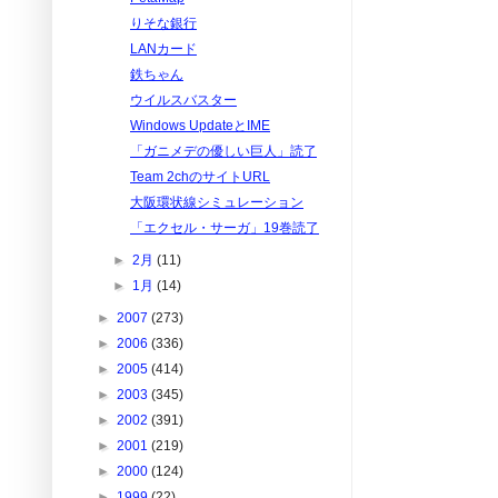
りそな銀行
LANカード
鉄ちゃん
ウイルスバスター
Windows UpdateとIME
「ガニメデの優しい巨人」読了
Team 2chのサイトURL
大阪環状線シミュレーション
「エクセル・サーガ」19巻読了
►
2月
(11)
►
1月
(14)
►
2007
(273)
►
2006
(336)
►
2005
(414)
►
2003
(345)
►
2002
(391)
►
2001
(219)
►
2000
(124)
►
1999
(22)