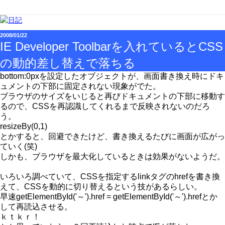
2008/01/22
IE Developer Toolbarを入れているとCSS
の動的差し替えで落ちる
bottom:0pxを設定したオブジェクトが、画面書き換え時にドキ
ュメントの下部に固定されない現象がでた。
ブラウザのサイズをいじると再びドキュメントの下部に移動す
るので、CSSを再認識してくれるまで反映されないのだろ
う。
resizeBy(0,1)
とかすると、回避できたけど、書き換えるたびに画面が広がっ
ていく(笑)
しかも、ブラウザを最大化しているときは効果がないようだ。
いろいろ調べていて、CSSを指定するlinkタグのhrefを書き換
えて、CSSを動的に切り替えるという技があるらしい。
早速getElementById('～').href = getElementById('～').hrefとか
して再読込させる。
ｋｔｋｒ！