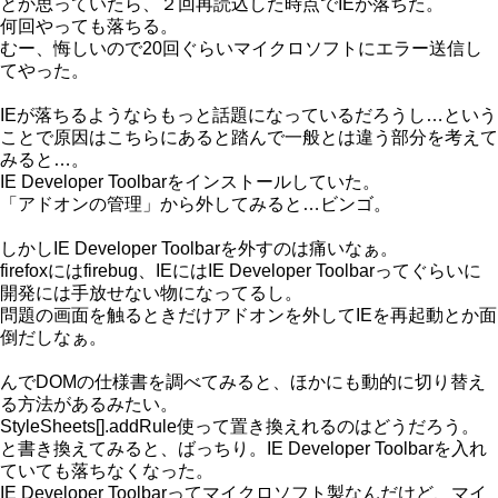
とか思っていたら、２回再読込した時点でIEが落ちた。
何回やっても落ちる。
むー、悔しいので20回ぐらいマイクロソフトにエラー送信し
てやった。
IEが落ちるようならもっと話題になっているだろうし…という
ことで原因はこちらにあると踏んで一般とは違う部分を考えて
みると…。
IE Developer Toolbarをインストールしていた。
「アドオンの管理」から外してみると…ビンゴ。
しかしIE Developer Toolbarを外すのは痛いなぁ。
firefoxにはfirebug、IEにはIE Developer Toolbarってぐらいに
開発には手放せない物になってるし。
問題の画面を触るときだけアドオンを外してIEを再起動とか面
倒だしなぁ。
んでDOMの仕様書を調べてみると、ほかにも動的に切り替え
る方法があるみたい。
StyleSheets[].addRule使って置き換えれるのはどうだろう。
と書き換えてみると、ばっちり。IE Developer Toolbarを入れ
ていても落ちなくなった。
IE Developer Toolbarってマイクロソフト製なんだけど、マイ