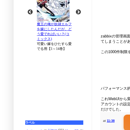
zabbixの管
てしまうことが
この1000件制限
パフォーマンス
これWebUIか
アカウントの設定
だけでした。
at
11:38
ラベル