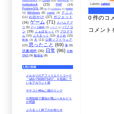
Linux
(11)
elasticsearch
(1)
MongoDB
(1)
Labels:
zabbix
notestock
(23)
PHP
(14)
PostgreSQL
(9)
twitter
td
(1)
tumbtag
(1)
Windows
(6)
アニメ
(4)
zabbix
(4)
0 件のコ
お出かけ
(37)
ガジェット
(11)
ゲーム
(71)
(34)
スパムアプ
パソコ
リ
(6)
データ解析
(2)
バイク
(1)
コメント
ン
(39)
ふぁぼるっく
(7)
プログラ
ム
(15)
ぶろるっく
(10)
まとめ
(10)
犬
(11)
公開ソフトウェア
映画
(3)
思ったこと
(69)
(15)
車
(9)
日常
(96)
読書感想
(35)
分散
SNS
(9)
勉強会
(9)
人気の投稿
メルカリのアフィリエイトコード
「afid=7908875457」を投稿して
いるアカウント群
サチコと神ねこ様のリンク
引用投稿で通知が飛ぶべきかどう
か問題
ぶろるっく終了のお知らせ