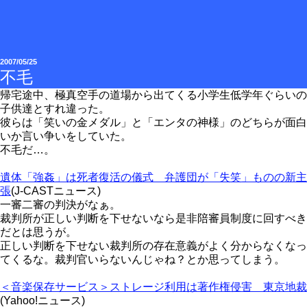
2007/05/25
不毛
帰宅途中、極真空手の道場から出てくる小学生低学年ぐらいの
子供達とすれ違った。
彼らは「笑いの金メダル」と「エンタの神様」のどちらが面白
いか言い争いをしていた。
不毛だ…。
遺体「強姦」は死者復活の儀式 弁護団が「失笑」ものの新主
張
(J-CASTニュース)
一審二審の判決がなぁ。
裁判所が正しい判断を下せないなら是非陪審員制度に回すべき
だとは思うが。
正しい判断を下せない裁判所の存在意義がよく分からなくなっ
てくるな。裁判官いらないんじゃね？とか思ってしまう。
＜音楽保存サービス＞ストレージ利用は著作権侵害 東京地裁
(Yahoo!ニュース)