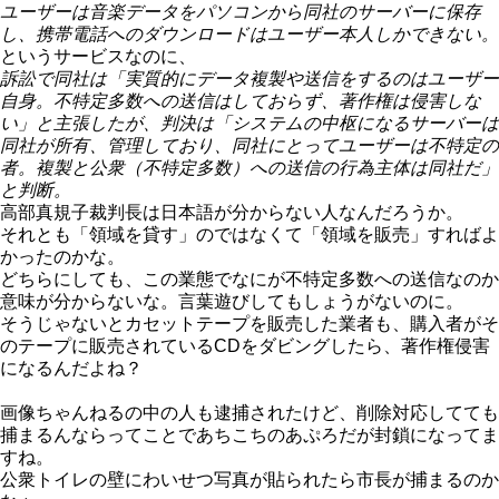
ユーザーは音楽データをパソコンから同社のサーバーに保存
し、携帯電話へのダウンロードはユーザー本人しかできない。
というサービスなのに、
訴訟で同社は「実質的にデータ複製や送信をするのはユーザー
自身。不特定多数への送信はしておらず、著作権は侵害しな
い」と主張したが、判決は「システムの中枢になるサーバーは
同社が所有、管理しており、同社にとってユーザーは不特定の
者。複製と公衆（不特定多数）への送信の行為主体は同社だ」
と判断。
高部真規子裁判長は日本語が分からない人なんだろうか。
それとも「領域を貸す」のではなくて「領域を販売」すればよ
かったのかな。
どちらにしても、この業態でなにが不特定多数への送信なのか
意味が分からないな。言葉遊びしてもしょうがないのに。
そうじゃないとカセットテープを販売した業者も、購入者がそ
のテープに販売されているCDをダビングしたら、著作権侵害
になるんだよね？
画像ちゃんねるの中の人も逮捕されたけど、削除対応してても
捕まるんならってことであちこちのあぷろだが封鎖になってま
すね。
公衆トイレの壁にわいせつ写真が貼られたら市長が捕まるのか