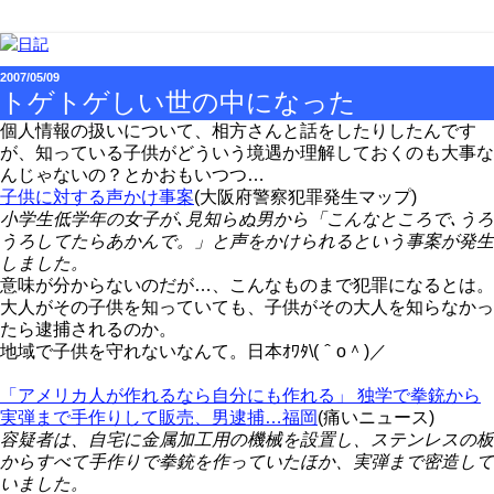
2007/05/09
トゲトゲしい世の中になった
個人情報の扱いについて、相方さんと話をしたりしたんです
が、知っている子供がどういう境遇か理解しておくのも大事な
んじゃないの？とかおもいつつ…
子供に対する声かけ事案
(大阪府警察犯罪発生マップ)
小学生低学年の女子が､見知らぬ男から「こんなところで､うろ
うろしてたらあかんで。」と声をかけられるという事案が発生
しました。
意味が分からないのだが…、こんなものまで犯罪になるとは。
大人がその子供を知っていても、子供がその大人を知らなかっ
たら逮捕されるのか。
地域で子供を守れないなんて。日本ｵﾜﾀ\(＾o＾)／
「アメリカ人が作れるなら自分にも作れる」 独学で拳銃から
実弾まで手作りして販売、男逮捕…福岡
(痛いニュース)
容疑者は、自宅に金属加工用の機械を設置し、ステンレスの板
からすべて手作りで拳銃を作っていたほか、実弾まで密造して
いました。