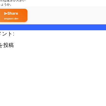
ものは驚きが大きい
しょうか。
⌲Share
anypost.dev
メント:
を投稿