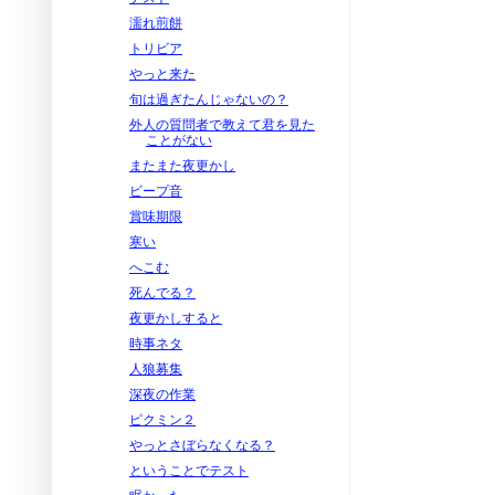
濡れ煎餅
トリビア
やっと来た
旬は過ぎたんじゃないの？
外人の質問者で教えて君を見た
ことがない
またまた夜更かし
ビープ音
賞味期限
寒い
へこむ
死んでる？
夜更かしすると
時事ネタ
人狼募集
深夜の作業
ピクミン２
やっとさぼらなくなる？
ということでテスト