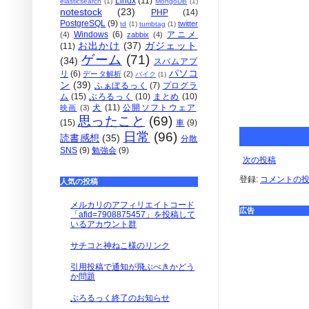
Linux
(11)
elasticsearch
(1)
MongoDB
(1)
notestock
(23)
PHP
(14)
PostgreSQL
(9)
twitter
td
(1)
tumbtag
(1)
Windows
(6)
アニメ
(4)
zabbix
(4)
お出かけ
(37)
ガジェット
(11)
ゲーム
(71)
(34)
スパムアプ
パソコ
リ
(6)
データ解析
(2)
バイク
(1)
ン
(39)
ふぁぼるっく
(7)
プログラ
ム
(15)
ぶろるっく
(10)
まとめ
(10)
犬
(11)
公開ソフトウェア
映画
(3)
思ったこと
(69)
(15)
車
(9)
日常
(96)
読書感想
(35)
分散
SNS
(9)
勉強会
(9)
次の投稿
登録:
コメントの投稿 
人気の投稿
メルカリのアフィリエイトコード
広告
「afid=7908875457」を投稿して
いるアカウント群
サチコと神ねこ様のリンク
引用投稿で通知が飛ぶべきかどう
か問題
ぶろるっく終了のお知らせ