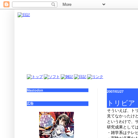
Mastodon
2007/01/27
トリビア
広告
そういえば、ト
見てなかったけ
というわけで、
研究成果として
・雑学系はテレ