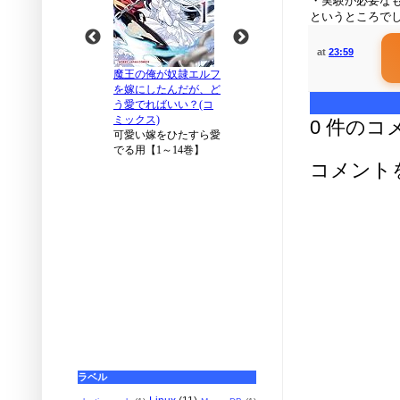
・実験が必要な
というところで
at
23:59
0 件のコ
コメント
ラベル