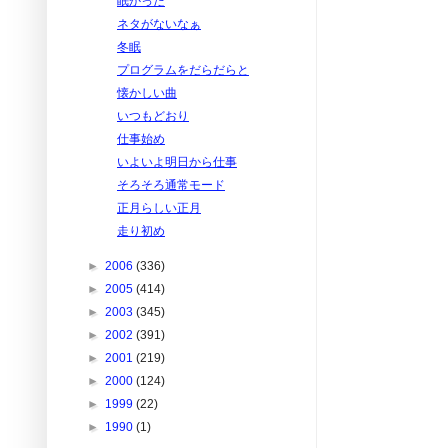
眠かった
ネタがないなぁ
冬眠
プログラムをだらだらと
懐かしい曲
いつもどおり
仕事始め
いよいよ明日から仕事
そろそろ通常モード
正月らしい正月
走り初め
►
2006
(336)
►
2005
(414)
►
2003
(345)
►
2002
(391)
►
2001
(219)
►
2000
(124)
►
1999
(22)
►
1990
(1)