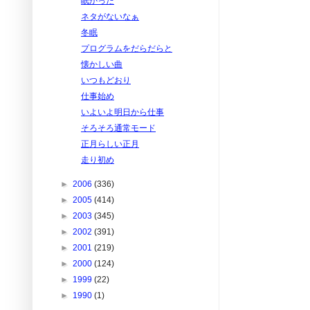
眠かった
ネタがないなぁ
冬眠
プログラムをだらだらと
懐かしい曲
いつもどおり
仕事始め
いよいよ明日から仕事
そろそろ通常モード
正月らしい正月
走り初め
►
2006
(336)
►
2005
(414)
►
2003
(345)
►
2002
(391)
►
2001
(219)
►
2000
(124)
►
1999
(22)
►
1990
(1)