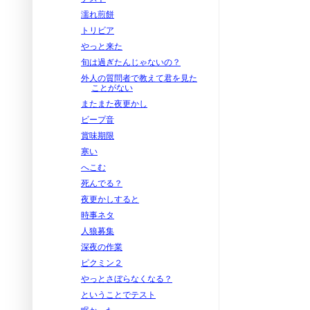
濡れ煎餅
トリビア
やっと来た
旬は過ぎたんじゃないの？
外人の質問者で教えて君を見た
ことがない
またまた夜更かし
ビープ音
賞味期限
寒い
へこむ
死んでる？
夜更かしすると
時事ネタ
人狼募集
深夜の作業
ピクミン２
やっとさぼらなくなる？
ということでテスト