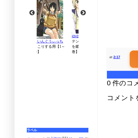
at
2:17
0 件のコ
コメント
ラベル