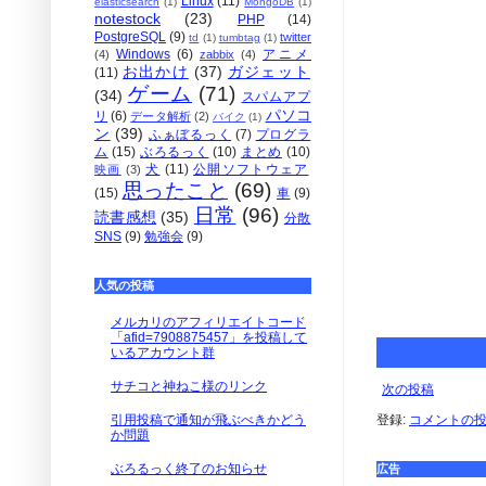
Linux
(11)
elasticsearch
(1)
MongoDB
(1)
notestock
(23)
PHP
(14)
PostgreSQL
(9)
twitter
td
(1)
tumbtag
(1)
Windows
(6)
アニメ
(4)
zabbix
(4)
お出かけ
(37)
ガジェット
(11)
ゲーム
(71)
(34)
スパムアプ
パソコ
リ
(6)
データ解析
(2)
バイク
(1)
ン
(39)
ふぁぼるっく
(7)
プログラ
ム
(15)
ぶろるっく
(10)
まとめ
(10)
犬
(11)
公開ソフトウェア
映画
(3)
思ったこと
(69)
(15)
車
(9)
日常
(96)
読書感想
(35)
分散
SNS
(9)
勉強会
(9)
人気の投稿
メルカリのアフィリエイトコード
「afid=7908875457」を投稿して
いるアカウント群
サチコと神ねこ様のリンク
次の投稿
登録:
コメントの投稿 
引用投稿で通知が飛ぶべきかどう
か問題
ぶろるっく終了のお知らせ
広告