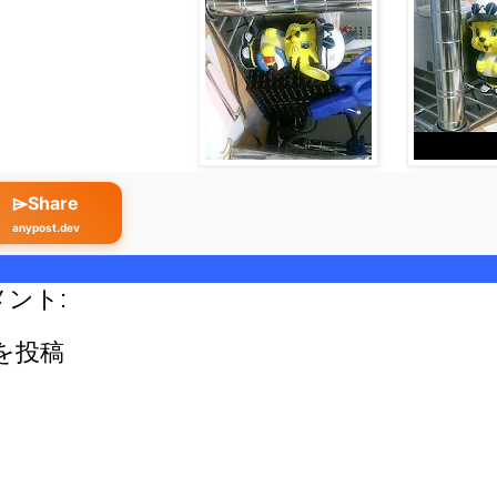
⌲Share
anypost.dev
メント:
を投稿