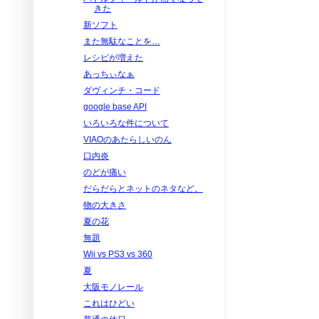
きた
新ソフト
また無駄なことを…
レシピが増えた
あっちぃなぁ
ダヴィンチ・コード
google base API
いろいろな件について
VIAOのあたらしいのん
口内炎
のどが痛い
だらだらとネットのネタなど。
物の大きさ
夏の花
無題
Wii vs PS3 vs 360
夏
大阪モノレール
これはひどい