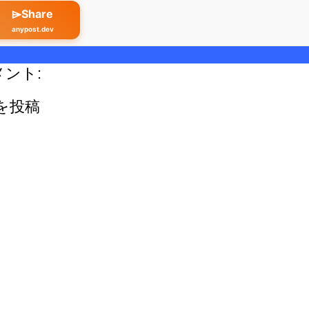
⌲Share
anypost.dev
メント:
を投稿