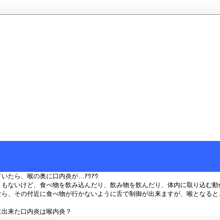
いたら、喉の奥に口内炎が…ｱｳｱｳ
うもないけど、食べ物を飲み込んだり、飲み物を飲んだり、体内に取り込む動
なら、その付近に食べ物が行かないように舌で制御が出来ますが、喉となると
に出来た口内炎は喉内炎？