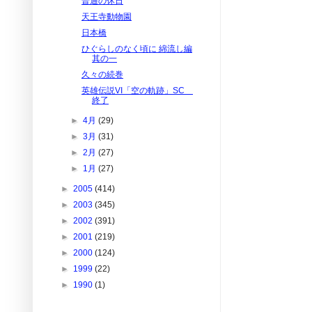
普通の休日
天王寺動物園
日本橋
ひぐらしのなく頃に 綿流し編
其の一
久々の続巻
英雄伝説VI「空の軌跡」SC
終了
►
4月
(29)
►
3月
(31)
►
2月
(27)
►
1月
(27)
►
2005
(414)
►
2003
(345)
►
2002
(391)
►
2001
(219)
►
2000
(124)
►
1999
(22)
►
1990
(1)