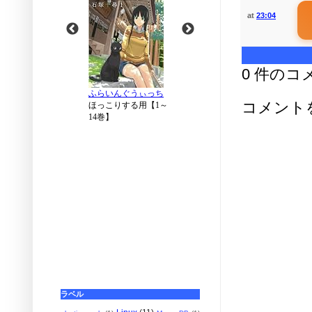
at
23:04
0 件のコ
コメント
ラベル