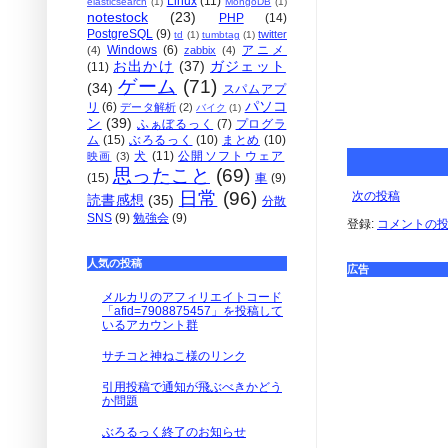
Linux
(11)
elasticsearch
(1)
MongoDB
(1)
notestock
(23)
PHP
(14)
PostgreSQL
(9)
twitter
td
(1)
tumbtag
(1)
Windows
(6)
アニメ
(4)
zabbix
(4)
お出かけ
(37)
ガジェット
(11)
ゲーム
(71)
(34)
スパムアプ
パソコ
リ
(6)
データ解析
(2)
バイク
(1)
ン
(39)
ふぁぼるっく
(7)
プログラ
ム
(15)
ぶろるっく
(10)
まとめ
(10)
犬
(11)
公開ソフトウェア
映画
(3)
思ったこと
(69)
(15)
車
(9)
日常
(96)
次の投稿
読書感想
(35)
分散
SNS
(9)
勉強会
(9)
登録:
コメントの投稿 
人気の投稿
広告
メルカリのアフィリエイトコード
「afid=7908875457」を投稿して
いるアカウント群
サチコと神ねこ様のリンク
引用投稿で通知が飛ぶべきかどう
か問題
ぶろるっく終了のお知らせ