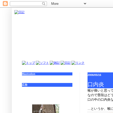
Mastodon
2006/05/16
口内炎
広告
喉が痛いと思って
なので普段はど
口の中の口内炎
…というか、喉