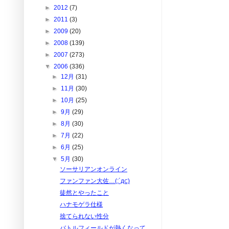
►
2012
(7)
►
2011
(3)
►
2009
(20)
►
2008
(139)
►
2007
(273)
▼
2006
(336)
►
12月
(31)
►
11月
(30)
►
10月
(25)
►
9月
(29)
►
8月
(30)
►
7月
(22)
►
6月
(25)
▼
5月
(30)
ソーサリアンオンライン
ファンファン大佐…(;´д⊂)
徒然とやったこと
ハナモゲラ仕様
捨てられない性分
バトルフィールドが熱くなって