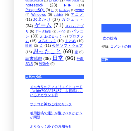
Linux
(11)
elasticsearch
(1)
MongoDB
(1)
notestock
(23)
PHP
(14)
PostgreSQL
(9)
twitter
td
(1)
tumbtag
(1)
Windows
(6)
アニメ
(4)
zabbix
(4)
お出かけ
(37)
ガジェット
(11)
ゲーム
(71)
(34)
スパムアプ
パソコ
リ
(6)
データ解析
(2)
バイク
(1)
ン
(39)
ふぁぼるっく
(7)
プログラ
次の投稿
ム
(15)
ぶろるっく
(10)
まとめ
(10)
犬
(11)
公開ソフトウェア
映画
(3)
登録:
コメントの投稿 
思ったこと
(69)
(15)
車
(9)
日常
(96)
読書感想
(35)
分散
広告
SNS
(9)
勉強会
(9)
人気の投稿
メルカリのアフィリエイトコード
「afid=7908875457」を投稿して
いるアカウント群
サチコと神ねこ様のリンク
引用投稿で通知が飛ぶべきかどう
か問題
ぶろるっく終了のお知らせ