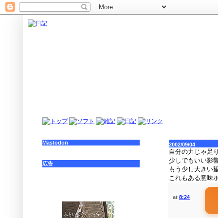
Mastodon
2002/09/04
自分の力じゃ足
少しでもいい影
広告
もう少し大きい
これもある意味
at
8:24