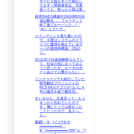
サービス類もすべて移行し
てます＞関係者各位。写真
並べても、散らかり様は変...
鋭意RAID1構築中29日0時20分
追記断念…。フォーマット
終了後ブルーバック…(；
´д⊂）ミラーデ...
メインマシンも落ち着いたの
で、今度はシステムのドラ
イブに爆弾を抱えているサ
ーバの環境再構築。OSの
ミ...
次はUDで白血病解析なんてし
て、社会の役に立ってみよ
うと思ったが、ルータのポ
ートあけても繋がらない。...
リンクページでも紹介していた
暗号解読プロジェクトの
RC5-64カテゴリがついに４
年の歳月を経て解読完...
すいません。正直言って、もう
すっかり忘れていたので
す。俺にとっては終わった
ことだったので。友人へ。
と...
眼鏡(・∀・)イイ!!キタ
━━━━━━(゜
∀゜)━━━━━━ !!!!!(*´д｀*)