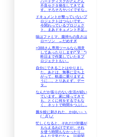
ハードディスクがどんどん
不良セクタ発生してきてま
す。そろそろヤバイですな...
ドキュメントが整っていないプ
ロジェクトはつらいです。
今関わっているプロジェク
ト、まあドキュメント不足...
味はファミマ、腹持ちの良さは
ローソン ←だめすぎ
>388さん専用ツールなら用意
してあったりします(*´∇｀*)
昨日まで作業していたＢプ
ロジェクトもい...
自分にできることはやりまし
た。あとは、無事に立ち上
がって、軌道に乗りますよ
うに…。とりあえず、デー
タ...
なんだか張りのない生活が続い
ています。家に帰ってきて
も、とくに何をするでもな
く、ネットで時間をつぶし...
腕を蚊に刺された、かゆい～ヽ
(｀Д´)ノ
忙しくなると、それだけ対価が
もらえるわけですが、それ
を使う時間もなかったり…
みんな元気だなぁ。以前関...