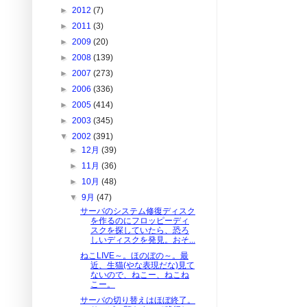
►
2012
(7)
►
2011
(3)
►
2009
(20)
►
2008
(139)
►
2007
(273)
►
2006
(336)
►
2005
(414)
►
2003
(345)
▼
2002
(391)
►
12月
(39)
►
11月
(36)
►
10月
(48)
▼
9月
(47)
サーバのシステム修復ディスク
を作るのにフロッピーディ
スクを探していたら、恐ろ
しいディスクを発見。おそ...
ねこLIVE～。ほのぼの～。最
近、生猫(やな表現だな)見て
ないので、ねこー、ねこね
こー。
サーバの切り替えはほぼ終了。