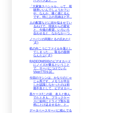
ハァハァあと、...
「大家族スペシャル」って、視
聴率いいんでしょうか？い
や、なんか、痛く感じるん
です。特に上の兄姉ほど不...
人の配置などに頭を悩ませてい
るわけで。現状からの変化
と、今後の希望。いろいろ
合わせると、なかなか一つ...
ノーパソの同期とるの忘れた(;
´Д`)
机の向こうにファイルを落とし
てしまった…。取るの面倒
なんだよ(;´Д`)
RADEON8500のビデオカード
にノイズが乗るということ
で、サーバにつけていた
Viper770を試...
今回のマシンは、かなりのじゃ
じゃ馬です。メモリが半分
しか認識しなかったのは初
期不良として、ビデオカー...
黒ケース!!この前、友人と飲ん
でたときも、ブラックケー
スに如何にドライブ類を自
然にとけ込ませるか、と...
データベースサーバに積んでる