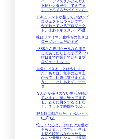
ハードディスクがどんどん
不良セクタ発生してきてま
す。そろそろヤバイですな...
ドキュメントが整っていないプ
ロジェクトはつらいです。
今関わっているプロジェク
ト、まあドキュメント不足...
味はファミマ、腹持ちの良さは
ローソン ←だめすぎ
>388さん専用ツールなら用意
してあったりします(*´∇｀*)
昨日まで作業していたＢプ
ロジェクトもい...
自分にできることはやりまし
た。あとは、無事に立ち上
がって、軌道に乗りますよ
うに…。とりあえず、デー
タ...
なんだか張りのない生活が続い
ています。家に帰ってきて
も、とくに何をするでもな
く、ネットで時間をつぶし...
腕を蚊に刺された、かゆい～ヽ
(｀Д´)ノ
忙しくなると、それだけ対価が
もらえるわけですが、それ
を使う時間もなかったり…
みんな元気だなぁ。以前関...