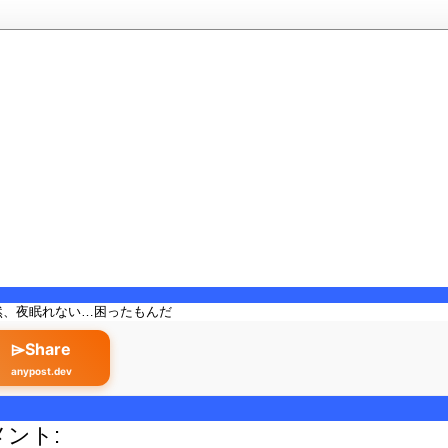
然、夜眠れない…困ったもんだ
⌲Share
anypost.dev
メント: