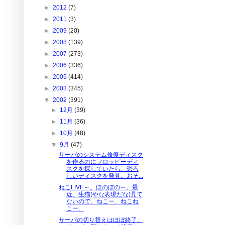
►
2012
(7)
►
2011
(3)
►
2009
(20)
►
2008
(139)
►
2007
(273)
►
2006
(336)
►
2005
(414)
►
2003
(345)
▼
2002
(391)
►
12月
(39)
►
11月
(36)
►
10月
(48)
▼
9月
(47)
サーバのシステム修復ディスク
を作るのにフロッピーディ
スクを探していたら、恐ろ
しいディスクを発見。おそ...
ねこLIVE～。ほのぼの～。最
近、生猫(やな表現だな)見て
ないので、ねこー、ねこね
こー。
サーバの切り替えはほぼ終了。