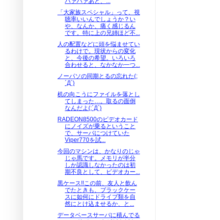
ハァハァあと、...
「大家族スペシャル」って、視
聴率いいんでしょうか？い
や、なんか、痛く感じるん
です。特に上の兄姉ほど不...
人の配置などに頭を悩ませてい
るわけで。現状からの変化
と、今後の希望。いろいろ
合わせると、なかなか一つ...
ノーパソの同期とるの忘れた(;
´Д`)
机の向こうにファイルを落とし
てしまった…。取るの面倒
なんだよ(;´Д`)
RADEON8500のビデオカード
にノイズが乗るということ
で、サーバにつけていた
Viper770を試...
今回のマシンは、かなりのじゃ
じゃ馬です。メモリが半分
しか認識しなかったのは初
期不良として、ビデオカー...
黒ケース!!この前、友人と飲ん
でたときも、ブラックケー
スに如何にドライブ類を自
然にとけ込ませるか、と...
データベースサーバに積んでる