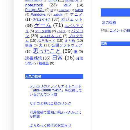
Linux
(11)
elasticsearch
(1)
MongoDB
(1)
notestock
(23)
PHP
(14)
PostgreSQL
(9)
twitter
td
(1)
tumbtag
(1)
Windows
(6)
アニメ
(4)
zabbix
(4)
お出かけ
(37)
ガジェット
(11)
次の投稿
ゲーム
(71)
(34)
スパムアプ
パソコ
登録:
コメントの投稿 
リ
(6)
データ解析
(2)
バイク
(1)
ン
(39)
ふぁぼるっく
(7)
プログラ
ム
(15)
ぶろるっく
(10)
まとめ
(10)
広告
犬
(11)
公開ソフトウェア
映画
(3)
思ったこと
(69)
(15)
車
(9)
日常
(96)
読書感想
(35)
分散
SNS
(9)
勉強会
(9)
人気の投稿
メルカリのアフィリエイトコード
「afid=7908875457」を投稿して
いるアカウント群
サチコと神ねこ様のリンク
引用投稿で通知が飛ぶべきかどう
か問題
ぶろるっく終了のお知らせ