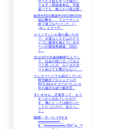
サービス類もすべて移行し
てます＞関係者各位。写真
並べても、散らかり様は変...
鋭意RAID1構築中29日0時20分
追記断念…。フォーマット
終了後ブルーバック…(；
´д⊂）ミラーデ...
メインマシンも落ち着いたの
で、今度はシステムのドラ
イブに爆弾を抱えているサ
ーバの環境再構築。OSの
ミ...
次はUDで白血病解析なんてし
て、社会の役に立ってみよ
うと思ったが、ルータのポ
ートあけても繋がらない。...
リンクページでも紹介していた
暗号解読プロジェクトの
RC5-64カテゴリがついに４
年の歳月を経て解読完...
すいません。正直言って、もう
すっかり忘れていたので
す。俺にとっては終わった
ことだったので。友人へ。
と...
眼鏡(・∀・)イイ!!キタ
━━━━━━(゜
∀゜)━━━━━━ !!!!!(*´д｀*)