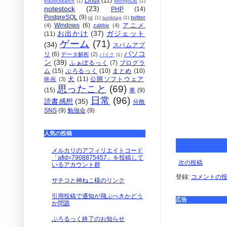
Linux
(11)
elasticsearch
(1)
MongoDB
(1)
notestock
(23)
PHP
(14)
PostgreSQL
(9)
twitter
td
(1)
tumbtag
(1)
Windows
(6)
アニメ
(4)
zabbix
(4)
お出かけ
(37)
ガジェット
(11)
ゲーム
(71)
(34)
スパムアプ
パソコ
リ
(6)
データ解析
(2)
バイク
(1)
ン
(39)
ふぁぼるっく
(7)
プログラ
ム
(15)
ぶろるっく
(10)
まとめ
(10)
犬
(11)
公開ソフトウェア
映画
(3)
思ったこと
(69)
(15)
車
(9)
日常
(96)
読書感想
(35)
分散
SNS
(9)
勉強会
(9)
人気の投稿
メルカリのアフィリエイトコード
「afid=7908875457」を投稿して
次の投稿
いるアカウント群
登録:
コメントの投稿 
サチコと神ねこ様のリンク
引用投稿で通知が飛ぶべきかどう
広告
か問題
ぶろるっく終了のお知らせ