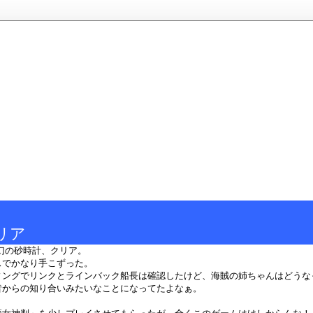
リア
幻の砂時計、クリア。
スでかなり手こずった。
ィングでリンクとラインバック船長は確認したけど、海賊の姉ちゃんはどうな
昔からの知り合いみたいなことになってたよなぁ。