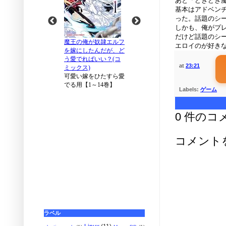
あと「どきどき
基本はアドベン
った。話題のシ
しかも、俺がプ
だけど話題のシ
エロイのが好き
at
23:21
Labels:
ゲーム
0 件のコ
コメント
ラベル