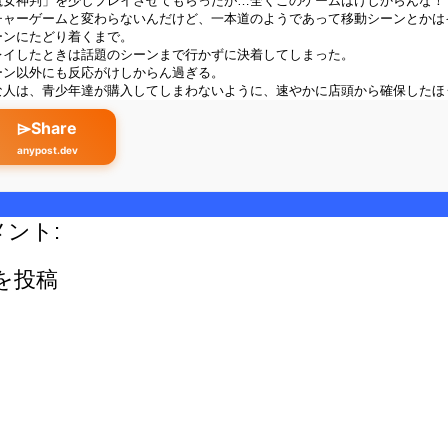
魔女神判」を少しプレイさせてもらったが…全くこのゲームはけしからんな！
チャーゲームと変わらないんだけど、一本道のようであって移動シーンとかは
ーンにたどり着くまで。
レイしたときは話題のシーンまで行かずに決着してしまった。
ーン以外にも反応がけしからん過ぎる。
な人は、青少年達が購入してしまわないように、速やかに店頭から確保したほ
⌲Share
anypost.dev
メント:
を投稿