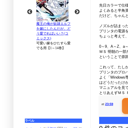
先日カラーで仕
よくみると半角
だけど、ちゃん
ノズルが詰まっ
プリンタの電源を
ちょっと考えて
0～9、A～Z、
ＭＳ 明朝の一
ということで原
これって、たしか
プリンタのプロ
よく「Windo
はどうだったけ
マニュアルを見て
とりあえずＭＳ 
at
23:59
ラベル