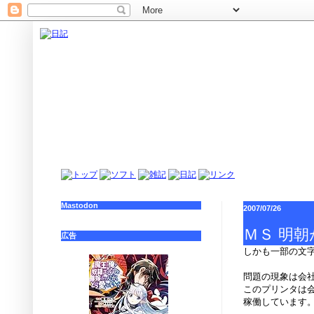
Mastodon
2007/07/26
ＭＳ 明
広告
しかも一部の文
問題の現象は会社の
このプリンタは
稼働しています