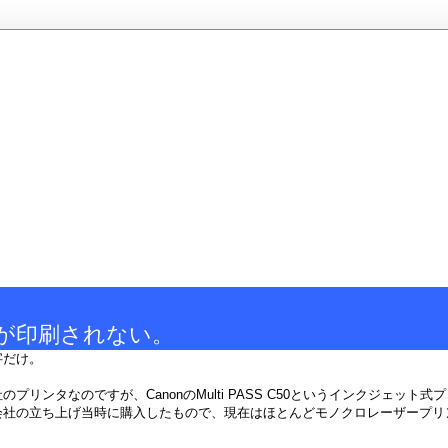
朝が印刷されない。
字だけ。
プリンタなのですが、CanonのMulti PASS C50というインクジェット式
会社の立ち上げ当時に購入したもので、現在はほとんどモノクロレーザープリ
。