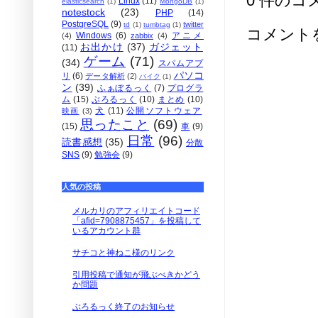
0 件のコ
Linux
(11)
elasticsearch
(1)
MongoDB
(1)
notestock
(23)
PHP
(14)
PostgreSQL
(9)
twitter
td
(1)
tumbtag
(1)
コメント
Windows
(6)
アニメ
(4)
zabbix
(4)
お出かけ
(37)
ガジェット
(11)
ゲーム
(71)
(34)
スパムアプ
パソコ
リ
(6)
データ解析
(2)
バイク
(1)
ン
(39)
ふぁぼるっく
(7)
プログラ
ム
(15)
ぶろるっく
(10)
まとめ
(10)
犬
(11)
公開ソフトウェア
映画
(3)
思ったこと
(69)
(15)
車
(9)
日常
(96)
読書感想
(35)
分散
SNS
(9)
勉強会
(9)
人気の投稿
メルカリのアフィリエイトコード
「afid=7908875457」を投稿して
いるアカウント群
サチコと神ねこ様のリンク
引用投稿で通知が飛ぶべきかどう
か問題
ぶろるっく終了のお知らせ