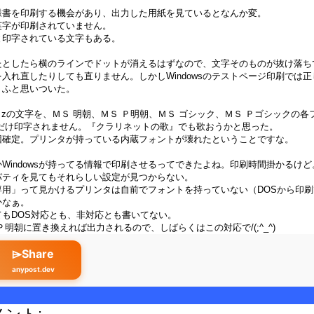
様書を印刷する機会があり、出力した用紙を見ているとなんか変。
英字が印刷されていません。
と印字されている文字もある。
たとしたら横のラインでドットが消えるはずなので、文字そのものが抜け落ち
入れ直したりしても直りません。しかしWindowsのテストページ印刷では
、ふと思いついた。
a～zの文字を、ＭＳ 明朝、ＭＳ Ｐ明朝、ＭＳ ゴシック、ＭＳ Ｐゴシックの
部だけ印字されません。『クラリネットの歌』でも歌おうかと思った。
因確定。プリンタが持っている内蔵フォントが壊れたということですな。
Windowsが持ってる情報で印刷させるってできたよね。印刷時間掛かるけど
パティを見てもそれらしい設定が見つからない。
ws専用」って見かけるプリンタは自前でフォントを持っていない（DOSから
かなぁ。
もDOS対応とも、非対応とも書いてない。
Ｐ明朝に置き換えれば出力されるので、しばらくはこの対応で/(;^_^)
⌲Share
anypost.dev