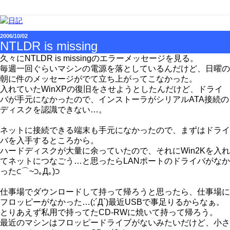
2006/10/02
NTLDR is missing
久々にNTLDR is missingのエラーメッセージを見る。
毎週一回ぐらいマシンの電源を落としているんだけど、日曜の
朝に件のメッセージがでて立ち上がってこなかった。
入れていたWinXPの復旧をさせようとしたんだけど、ドライ
バが手元になかったので、インストーラがシリアルATA接続の
ディスクを認識できない…。
ネットに接続できる端末も手元になかったので、まずはドライ
バを入手するところから。
ハードディスクが大量に余っていたので、それにWin2Kを入れ
てネットにつなごう…と思ったらLANポートのドライバがなか
った⊂⌒~⊃｡Д｡)⊃
仕事場でダウンロードして持って帰ろうと思ったら、仕事場に
フロッピーがなかった…(;´Д`)最近USBで事足りるからなぁ。
とりあえず私用で持ってたCD-RWに焼いて持って帰ろう。
最近のマシンはフロッピードライブがないみたいだけど、小さ