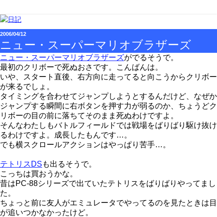
2006/04/12
ニュー・スーパーマリオブラザーズ
ニュー・スーパーマリオブラザーズ
がでるそうで。
最初のクリボーで死ぬおさです。こんばんは。
いや、スタート直後、右方向に走ってると向こうからクリボー
が来るでしょ。
タイミングを合わせてジャンプしようとするんだけど、なぜか
ジャンプする瞬間に右ボタンを押す力が弱るのか、ちょうどク
リボーの目の前に落ちてそのまま死ぬわけですよ。
そんなわたしもバトルフィールドでは戦場をばりばり駆け抜け
るわけですよ。成長したもんです…。
でも横スクロールアクションはやっぱり苦手…。
テトリスDS
も出るそうで。
こっちは買おうかな。
昔はPC-88シリーズで出ていたテトリスをばりばりやってまし
た。
ちょっと前に友人がエミュレータでやってるのを見たときは目
が追いつかなかったけど。