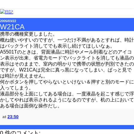
2005/03/22
W21CA
携帯の機種変更しました。
概ね使いやすいのですが、一つだけ不満があるとすれば、時計
はバックライト消してでも表示し続けてほしいなぁ。
A5501Tのときは、背面液晶に時計やメール到着などのアイコ
ン表示が出来、省電力モードでバックライトを消しても液晶の
表示はそのままで、室内の明かりで携帯の状態が判別できたの
ですが、W21CAは完全に真っ黒になってしまい、ぱっと見で
は時計が見えません。
何かボタンを押してやらないといけない＆押すと別のモードに
入ってしまう。
液晶部分を上面にしてある場合は、一度液晶を起こす感じで浮
かしてやれば表示されるようになるのですが、机の上において
ある場合は面倒な操作だし。
at
23:50
0 件のコメント: