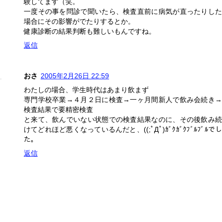
験してます（笑。
一度その事を問診で聞いたら、検査直前に病気が直ったりした
場合にその影響がでたりするとか。
健康診断の結果判断も難しいもんですね。
返信
おさ
2005年2月26日 22:59
わたしの場合、学生時代はあまり飲まず
専門学校卒業→４月２日に検査→一ヶ月間新人で飲み会続き→
検査結果で要精密検査
と来て、飲んでいない状態での検査結果なのに、その後飲み続
けてどれほど悪くなっているんだと、((;ﾟДﾟ)ｶﾞｸｶﾞｸﾌﾞﾙﾌﾞﾙでし
た。
返信