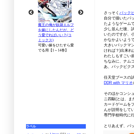
さっそく
パック
自分で描いたパ
たようなゲーム
少し並んだ後、
いたのですが、
かなかよいよう
大きいパックマ
ければ？)出来
わたしもすごい
ちなみに、ナムコ
あ、パックピクス面
任天堂ブースの
DDR with マリオ
そのほかコンシ
ニ四駆(とは、ま
カードゲームを
んが説明をしていた
専門学校時代に
とりあえず、パ
ラベル