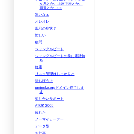
女系とか、上座下座とか、
順番とか…etc
寒いなぁ
オレオレ
風邪の症状？
忙しい
顧問
ジャングルビート
ジャングルビートの前に電話待
ち
終電
リスク管理はしっかりと
待ちぼうけ
umineko.orgドメイン終了しま
す
知り合いサポート
ATOK 2005
疲れた
ノーマイカーデー
データ型
お仕事