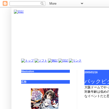
Mastodon
2005/01/16
パックピ
広告
大阪ドームでや
対象年齢は低め
なイベントだと