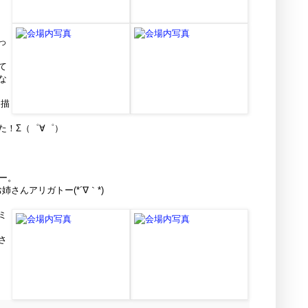
っ
て
な
と描
た！Σ（゜∀゜）
ー。
んアリガトー(*´∇｀*)
ミ
さ