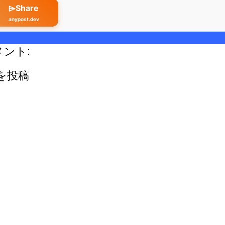
⌲Share
anypost.dev
メント:
を投稿