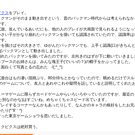
ピクス
をプレイ。
ックマンがそのまま動き出すという、昔のパックマン時代からは考えられなか
です。
試遊。並んでいるあいだにも、他の人のプレイが大画面で見られるようになっ
小さい子がかなり崩れたパックマンを描いても認識されていたので、認識率は
です。
ンを描けばその大きさで、ゆがんだパックマンでも、上手く認識(口がきちん
ればパックマンとして動き出しました。
崩れたパックマンを描いてみたのですが、左向きのはずが下に動いていきまし
ブースのお姉さんは、みんな塊王子(でいいの？)の帽子をかぶってました。
白くて写真とるの忘れた /(;^_^)
試遊台はもの凄い混雑ぶり。80分待ちとかなっていたので、眺めるだけでスル
のゲームについて、友人とあれやこれや疑問を話していると説明してくれたお姉さ
ューマゲームに限らずカードゲームやらいろいろやっていたのですが、最近の
た別なのかな)はすごいね。めちゃくちゃスピード出ています。
プレイするコーナーなんかもあったりして、なんかのキャラの格好をしたお兄
り(*´∇｀*)
行った東京ゲームショウを思いだしました。
ックピクスは絶対買う。