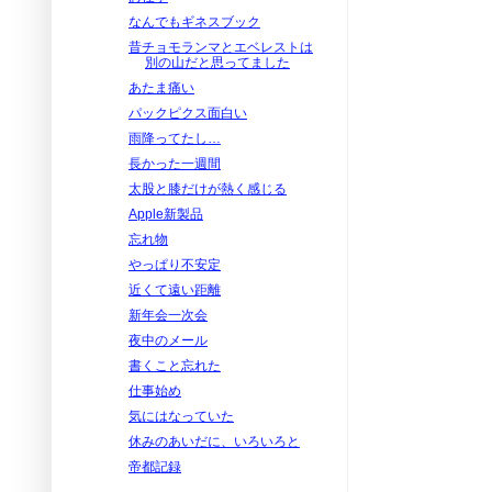
なんでもギネスブック
昔チョモランマとエベレストは
別の山だと思ってました
あたま痛い
パックピクス面白い
雨降ってたし…
長かった一週間
太股と膝だけが熱く感じる
Apple新製品
忘れ物
やっぱり不安定
近くて遠い距離
新年会一次会
夜中のメール
書くこと忘れた
仕事始め
気にはなっていた
休みのあいだに、いろいろと
帝都記録