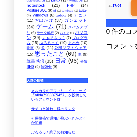
Linux
(11)
elasticsearch
(1)
MongoDB
(1)
notestock
(23)
PHP
(14)
at
17:04
PostgreSQL
(9)
twitter
td
(1)
tumbtag
(1)
Windows
(6)
アニメ
(4)
zabbix
(4)
お出かけ
(37)
ガジェット
(11)
ゲーム
(71)
(34)
スパムアプ
0 件のコ
パソコ
リ
(6)
データ解析
(2)
バイク
(1)
ン
(39)
ふぁぼるっく
(7)
プログラ
ム
(15)
ぶろるっく
(10)
まとめ
(10)
コメント
犬
(11)
公開ソフトウェア
映画
(3)
思ったこと
(69)
(15)
車
(9)
日常
(96)
読書感想
(35)
分散
SNS
(9)
勉強会
(9)
人気の投稿
メルカリのアフィリエイトコード
「afid=7908875457」を投稿して
いるアカウント群
サチコと神ねこ様のリンク
引用投稿で通知が飛ぶべきかどう
か問題
ぶろるっく終了のお知らせ