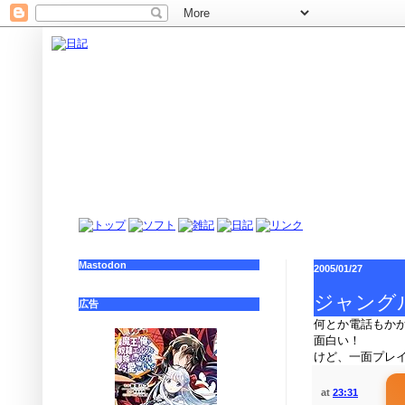
Mastodon
2005/01/27
ジャング
広告
何とか電話もか
面白い！
けど、一面プレイ
at
23:31