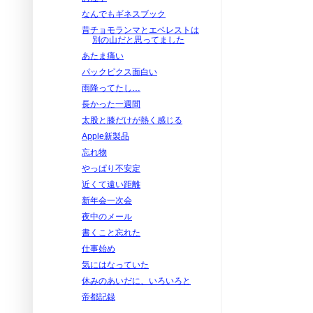
なんでもギネスブック
昔チョモランマとエベレストは
別の山だと思ってました
あたま痛い
パックピクス面白い
雨降ってたし…
長かった一週間
太股と膝だけが熱く感じる
Apple新製品
忘れ物
やっぱり不安定
近くて遠い距離
新年会一次会
夜中のメール
書くこと忘れた
仕事始め
気にはなっていた
休みのあいだに、いろいろと
帝都記録