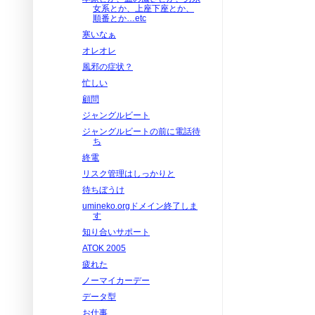
女系とか、上座下座とか、
順番とか…etc
寒いなぁ
オレオレ
風邪の症状？
忙しい
顧問
ジャングルビート
ジャングルビートの前に電話待
ち
終電
リスク管理はしっかりと
待ちぼうけ
umineko.orgドメイン終了しま
す
知り合いサポート
ATOK 2005
疲れた
ノーマイカーデー
データ型
お仕事