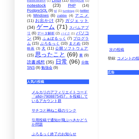
Linux
(11)
elasticsearch
(1)
MongoDB
(1)
notestock
(23)
PHP
(14)
PostgreSQL
(9)
twitter
td
(1)
tumbtag
(1)
Windows
(6)
アニメ
(4)
zabbix
(4)
お出かけ
(37)
ガジェット
(11)
ゲーム
(71)
(34)
スパムアプ
パソコ
リ
(6)
データ解析
(2)
バイク
(1)
ン
(39)
ふぁぼるっく
(7)
プログラ
ム
(15)
ぶろるっく
(10)
まとめ
(10)
犬
(11)
公開ソフトウェア
映画
(3)
次の投稿
思ったこと
(69)
(15)
車
(9)
登録:
コメントの投稿 
日常
(96)
読書感想
(35)
分散
SNS
(9)
勉強会
(9)
広告
人気の投稿
メルカリのアフィリエイトコード
「afid=7908875457」を投稿して
いるアカウント群
サチコと神ねこ様のリンク
引用投稿で通知が飛ぶべきかどう
か問題
ぶろるっく終了のお知らせ