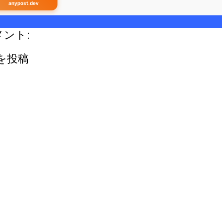
anypost.dev
メント:
を投稿