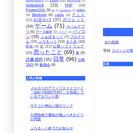
Linux
(11)
elasticsearch
(1)
MongoDB
(1)
notestock
(23)
PHP
(14)
PostgreSQL
(9)
twitter
td
(1)
tumbtag
(1)
Windows
(6)
アニメ
(4)
zabbix
(4)
お出かけ
(37)
ガジェット
(11)
ゲーム
(71)
(34)
スパムアプ
パソコ
リ
(6)
データ解析
(2)
バイク
(1)
ン
(39)
ふぁぼるっく
(7)
プログラ
ム
(15)
ぶろるっく
(10)
まとめ
(10)
次の投稿
犬
(11)
公開ソフトウェア
映画
(3)
登録:
コメントの投稿 
思ったこと
(69)
(15)
車
(9)
日常
(96)
読書感想
(35)
分散
広告
SNS
(9)
勉強会
(9)
人気の投稿
メルカリのアフィリエイトコード
「afid=7908875457」を投稿して
いるアカウント群
サチコと神ねこ様のリンク
引用投稿で通知が飛ぶべきかどう
か問題
ぶろるっく終了のお知らせ