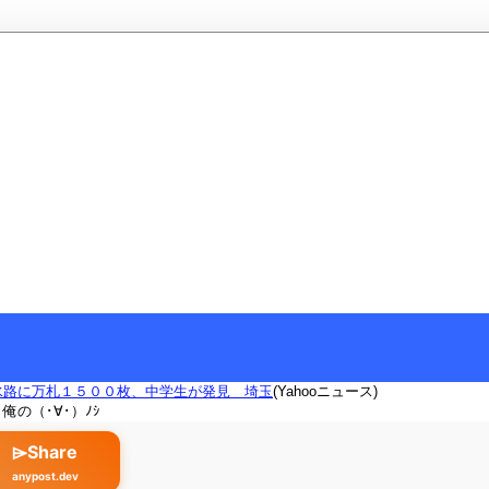
水路に万札１５００枚、中学生が発見 埼玉
(Yahooニュース)
俺の（･∀･）ﾉｼ
⌲Share
anypost.dev