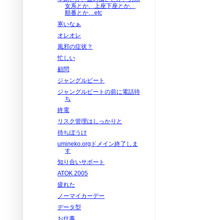
女系とか、上座下座とか、
順番とか…etc
寒いなぁ
オレオレ
風邪の症状？
忙しい
顧問
ジャングルビート
ジャングルビートの前に電話待
ち
終電
リスク管理はしっかりと
待ちぼうけ
umineko.orgドメイン終了しま
す
知り合いサポート
ATOK 2005
疲れた
ノーマイカーデー
データ型
お仕事