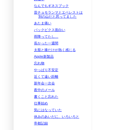
なんでもギネスブック
昔チョモランマとエベレストは
別の山だと思ってました
あたま痛い
パックピクス面白い
雨降ってたし…
長かった一週間
太股と膝だけが熱く感じる
Apple新製品
忘れ物
やっぱり不安定
近くて遠い距離
新年会一次会
夜中のメール
書くこと忘れた
仕事始め
気にはなっていた
休みのあいだに、いろいろと
帝都記録