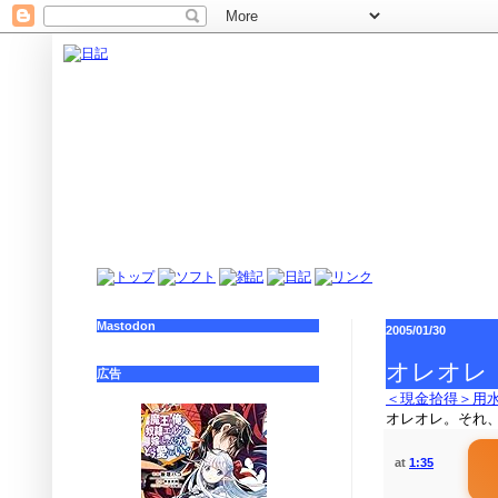
Mastodon
2005/01/30
オレオレ
広告
＜現金拾得＞用
オレオレ。それ、
at
1:35