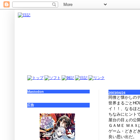
Mastodon
2003/04/24
同僚と懐かしの
世界まるごとHO
広告
イ！！、なるほ
ちなみにヒント
屋台の目ぇの公
ＧＡＭＥ ＭＡ
ゲーム・どきど
良い思い出だ。