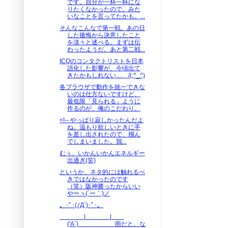
です。自分が一杯一杯にな
りたくなかったので。みた
いなことを言ってたかも。...
そんなこんなで第一戦。あの日
した後悔から決意したこと
を淡々と述べる。まずは伝
わったようだ。あと第二戦...
ICQのコンタクトリストを日本
語化した影響が、今頃出て
きたかもしれない… /(;^_^)
各ブラウザで動作を統一できな
いのは仕方ないですけど、
最低限「見られる」ように
作るのが、俺のこだわり。
<!-- やっぱり寂しかったんだよ
ね。温もり欲しいときに手
を差し出されたので、掴ん
でしまいました。我...
むぅ、いかんいかんエネルギー
出過ぎ(笑)
というか、ネタ的には触れるべ
きではなかったのです
（笑）阪神勝ったからいい
やーヽ(´ー｀)ノ
。･ﾟ･(ﾉД`)･ﾟ･。
| |
('A`) 雨だと、な