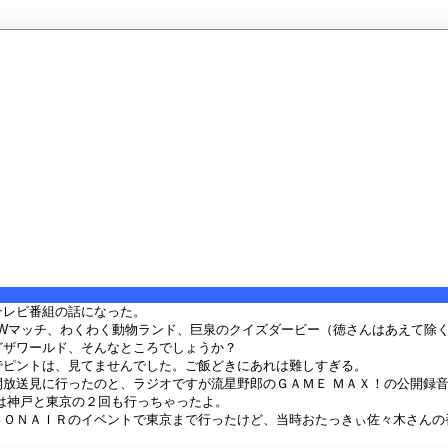
テレビ番組の話になった。
Wマッチ、わくわく動物ランド、巨泉のクイズダービー（徳さんはあえて除く）
どザワールド、そんなところでしょうか？
でピントは、見てませんでした。ご飯どきにあれは難しすぎる。
開放送見に行ったのと、ラジオですが流星野郎のＧＡＭＥ ＭＡＸ！の公開録
Ｘは神戸と東京の２回も行っちゃったよ。
きＯＮＡＩＲのイベントで東京まで行ったけど、当時おたっきぃ佐々木さんの