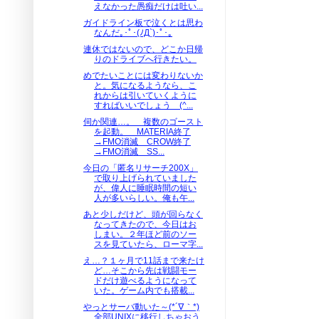
えなかった愚痴だけは吐い...
ガイドライン板で泣くとは思わ
なんだ｡･ﾟ･(ﾉД`)･ﾟ･｡
連休ではないので、どこか日帰
りのドライブへ行きたい。
めでたいことには変わりないか
と。気になるようなら、こ
れからは引いていくように
すればいいでしょう (^...
伺か関連…。 複数のゴースト
を起動。 MATERIA終了
→FMO消滅 CROW終了
→FMO消滅 SS...
今日の「匿名リサーチ200X」
で取り上げられていました
が、偉人に睡眠時間の短い
人が多いらしい。俺も午...
あと少しだけど、頭が回らなく
なってきたので、今日はお
しまい。２年ほど前のソー
スを見ていたら、ローマ字...
え…？１ヶ月で11話まで来たけ
ど…そこから先は戦闘モー
ドだけ遊べるようになって
いた。ゲーム内でも搭載...
やっとサーバ動いた～(*´∇｀*)
全部UNIXに移行しちゃおう