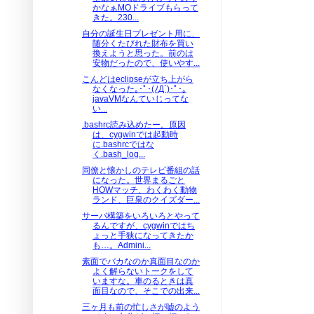
かなぁMOドライブもらって
きた。230...
自分の誕生日プレゼント用に、
随分くたびれた財布を買い
換えようと思った。前のは
安物だったので、使いやす...
こんどはeclipseが立ち上がら
なくなった｡･ﾟ･(ﾉД`)･ﾟ･｡
javaVMなんていじってな
い...
.bashrc読み込めたー。原因
は、cygwinでは起動時
に.bashrcではな
く.bash_log...
同僚と懐かしのテレビ番組の話
になった。世界まるごと
HOWマッチ、わくわく動物
ランド、巨泉のクイズダー...
サーバ構築をいろいろとやって
るんですが、cygwinではち
ょっと手狭になってきたか
も…。Admini...
素面でバカなのか真面目なのか
よく解らないトークをして
いますな。車のるときは真
面目なので、そこでの出来...
三ヶ月も前の忙しさが嘘のよう