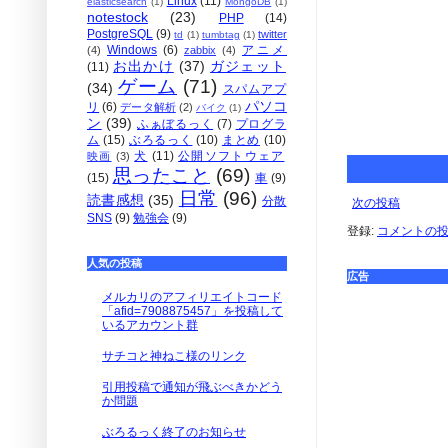
Linux
(11)
elasticsearch
(1)
MongoDB
(1)
notestock
(23)
PHP
(14)
PostgreSQL
(9)
twitter
td
(1)
tumbtag
(1)
Windows
(6)
アニメ
(4)
zabbix
(4)
お出かけ
(37)
ガジェット
(11)
ゲーム
(71)
(34)
スパムアプ
パソコ
リ
(6)
データ解析
(2)
バイク
(1)
ン
(39)
ふぁぼるっく
(7)
プログラ
ム
(15)
ぶろるっく
(10)
まとめ
(10)
犬
(11)
公開ソフトウェア
映画
(3)
思ったこと
(69)
(15)
車
(9)
日常
(96)
読書感想
(35)
分散
次の投稿
SNS
(9)
勉強会
(9)
登録:
コメントの投稿 
人気の投稿
広告
メルカリのアフィリエイトコード
「afid=7908875457」を投稿して
いるアカウント群
サチコと神ねこ様のリンク
引用投稿で通知が飛ぶべきかどう
か問題
ぶろるっく終了のお知らせ