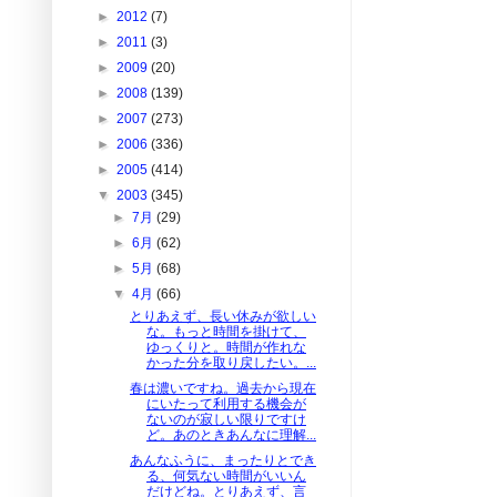
►
2012
(7)
►
2011
(3)
►
2009
(20)
►
2008
(139)
►
2007
(273)
►
2006
(336)
►
2005
(414)
▼
2003
(345)
►
7月
(29)
►
6月
(62)
►
5月
(68)
▼
4月
(66)
とりあえず、長い休みが欲しい
な。もっと時間を掛けて、
ゆっくりと。時間が作れな
かった分を取り戻したい。...
春は濃いですね。過去から現在
にいたって利用する機会が
ないのが寂しい限りですけ
ど。あのときあんなに理解...
あんなふうに、まったりとでき
る、何気ない時間がいいん
だけどね。とりあえず、言