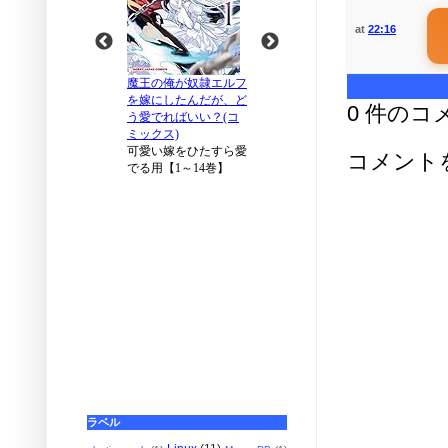
at
22:16
0 件のコ
コメント
ラベル