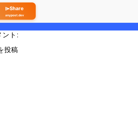
⌲Share
anypost.dev
メント:
を投稿