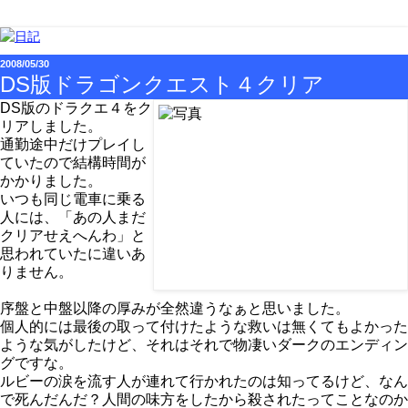
2008/05/30
DS版ドラゴンクエスト４クリア
DS版のドラクエ４をク
リアしました。
通勤途中だけプレイし
ていたので結構時間が
かかりました。
いつも同じ電車に乗る
人には、「あの人まだ
クリアせえへんわ」と
思われていたに違いあ
りません。
序盤と中盤以降の厚みが全然違うなぁと思いました。
個人的には最後の取って付けたような救いは無くてもよかった
ような気がしたけど、それはそれで物凄いダークのエンディン
グですな。
ルビーの涙を流す人が連れて行かれたのは知ってるけど、なん
で死んだんだ？人間の味方をしたから殺されたってことなのか