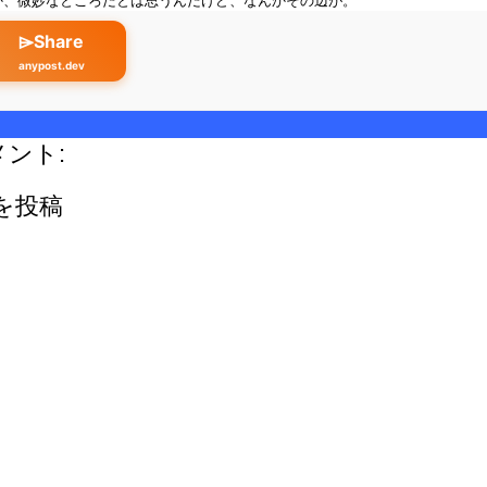
か、微妙なところだとは思うんだけど、なんかその辺が。
⌲Share
anypost.dev
メント:
を投稿