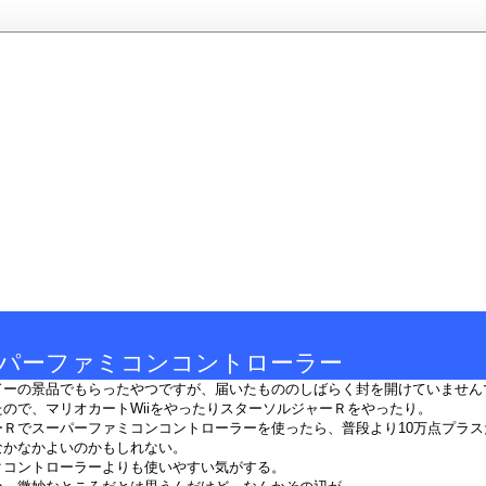
スーパーファミコンコントローラー
ドーの景品でもらったやつですが、届いたもののしばらく封を開けていません
ので、マリオカートWiiをやったりスターソルジャーＲをやったり。
ーＲでスーパーファミコンコントローラーを使ったら、普段より10万点プラス
なかなかよいのかもしれない。
クコントローラーよりも使いやすい気がする。