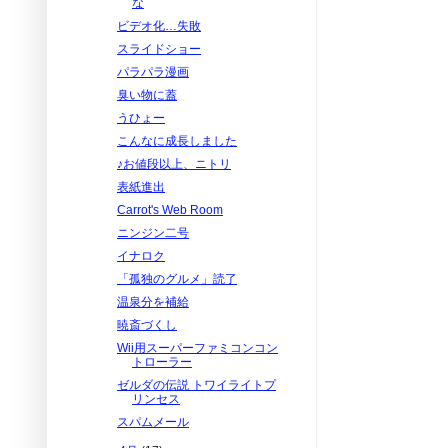
な
ビデオ化…失敗
スライドショー
パラパラ漫画
臭い物に蓋
うひょー
こんなに成長しました
♪お値段以上、ニトリ
表紙進出
Carrot's Web Room
ニンジン二号
イナロク
「孤独のグルメ」読了
温泉分を補給
暁斎づくし
Wii用スーパーファミコンコン
トローラー
ゼルダの伝説 トワイライトプ
リンセス
スパムメール