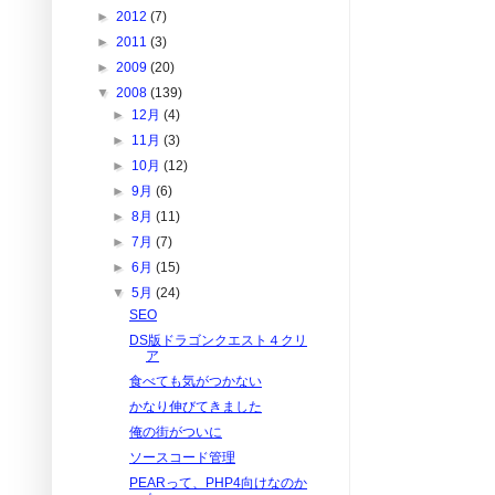
►
2012
(7)
►
2011
(3)
►
2009
(20)
▼
2008
(139)
►
12月
(4)
►
11月
(3)
►
10月
(12)
►
9月
(6)
►
8月
(11)
►
7月
(7)
►
6月
(15)
▼
5月
(24)
SEO
DS版ドラゴンクエスト４クリ
ア
食べても気がつかない
かなり伸びてきました
俺の街がついに
ソースコード管理
PEARって、PHP4向けなのか