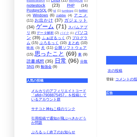
Linux
(11)
elasticsearch
(1)
MongoDB
(1)
notestock
(23)
PHP
(14)
PostgreSQL
(9)
twitter
td
(1)
tumbtag
(1)
Windows
(6)
アニメ
(4)
zabbix
(4)
お出かけ
(37)
ガジェット
(11)
ゲーム
(71)
(34)
スパムアプ
パソコ
リ
(6)
データ解析
(2)
バイク
(1)
ン
(39)
ふぁぼるっく
(7)
プログラ
ム
(15)
ぶろるっく
(10)
まとめ
(10)
犬
(11)
公開ソフトウェア
映画
(3)
思ったこと
(69)
(15)
車
(9)
日常
(96)
読書感想
(35)
分散
SNS
(9)
勉強会
(9)
次の投稿
登録:
コメントの投稿 
人気の投稿
メルカリのアフィリエイトコード
広告
「afid=7908875457」を投稿して
いるアカウント群
サチコと神ねこ様のリンク
引用投稿で通知が飛ぶべきかどう
か問題
ぶろるっく終了のお知らせ