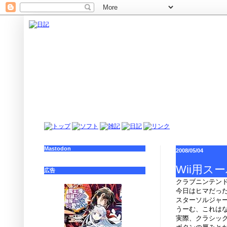
Mastodon
2008/05/04
Wii用
広告
クラブニンテン
今日はヒマだった
スターソルジャ
うーむ、これは
実際、クラシッ