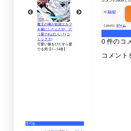
ボタンの厚みと
at
22:57
Labels:
ゲーム
0 件のコ
コメント
ラベル