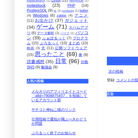
Linux
(11)
elasticsearch
(1)
MongoDB
(1)
notestock
(23)
PHP
(14)
PostgreSQL
(9)
twitter
td
(1)
tumbtag
(1)
Windows
(6)
アニメ
(4)
zabbix
(4)
お出かけ
(37)
ガジェット
(11)
ゲーム
(71)
(34)
スパムアプ
パソコ
リ
(6)
データ解析
(2)
バイク
(1)
ン
(39)
ふぁぼるっく
(7)
プログラ
ム
(15)
ぶろるっく
(10)
まとめ
(10)
犬
(11)
公開ソフトウェア
映画
(3)
思ったこと
(69)
(15)
車
(9)
日常
(96)
読書感想
(35)
分散
SNS
(9)
勉強会
(9)
次の投稿
登録:
コメントの投稿 
人気の投稿
メルカリのアフィリエイトコード
広告
「afid=7908875457」を投稿して
いるアカウント群
サチコと神ねこ様のリンク
引用投稿で通知が飛ぶべきかどう
か問題
ぶろるっく終了のお知らせ