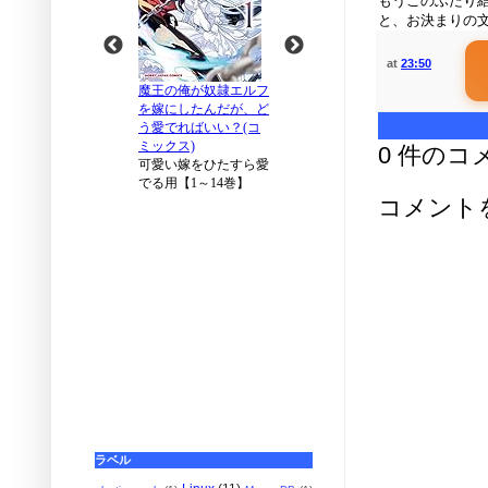
もうこのふたり
と、お決まりの
at
23:50
0 件のコ
コメント
ラベル