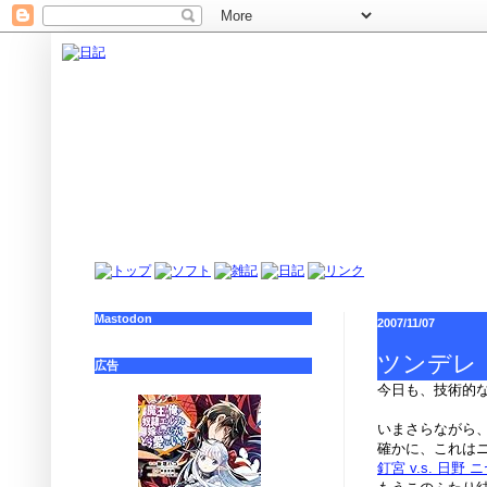
Mastodon
2007/11/07
ツンデレ
広告
今日も、技術的
いまさらながら
確かに、これはニ
釘宮 v.s. 日野