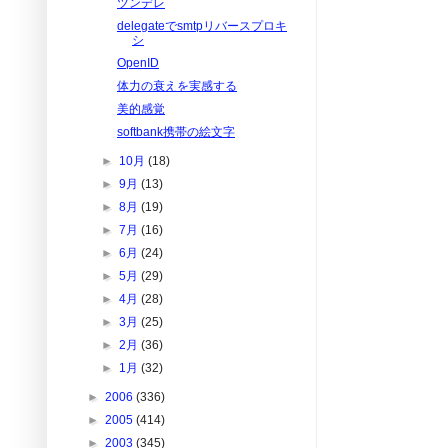
ツンデレ
delegateでsmtpリバースプロキ
シ
OpenID
体力の衰えを実感する
美的感覚
softbank携帯の絵文字
►
10月
(18)
►
9月
(13)
►
8月
(19)
►
7月
(16)
►
6月
(24)
►
5月
(29)
►
4月
(28)
►
3月
(25)
►
2月
(36)
►
1月
(32)
►
2006
(336)
►
2005
(414)
►
2003
(345)