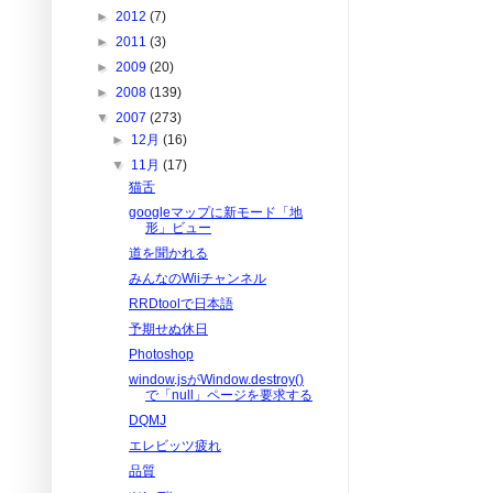
►
2012
(7)
►
2011
(3)
►
2009
(20)
►
2008
(139)
▼
2007
(273)
►
12月
(16)
▼
11月
(17)
猫舌
googleマップに新モード「地
形」ビュー
道を聞かれる
みんなのWiiチャンネル
RRDtoolで日本語
予期せぬ休日
Photoshop
window.jsがWindow.destroy()
で「null」ページを要求する
DQMJ
エレビッツ疲れ
品質