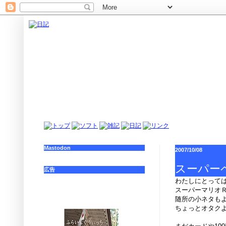
Mastodon
2007/10/08
スーパー
広告
わたしにとって
スーパーマリオ
随所の小ネタも
ちょっとオタク