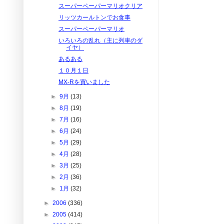
スーパーペーパーマリオクリア
リッツカールトンでお食事
スーパーペーパーマリオ
いろいろの乱れ（主に列車のダ
イヤ）
あるある
１０月１日
MX-Rを買いました
►
9月
(13)
►
8月
(19)
►
7月
(16)
►
6月
(24)
►
5月
(29)
►
4月
(28)
►
3月
(25)
►
2月
(36)
►
1月
(32)
►
2006
(336)
►
2005
(414)