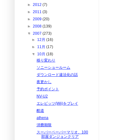
►
2012
(7)
►
2011
(3)
►
2009
(20)
►
2008
(139)
▼
2007
(273)
►
12月
(16)
►
11月
(17)
▼
10月
(18)
移り変わり
ソニーショールーム
ダウンロード違法化の話
夜更かし
予約ポイント
NV-U2
エレビッツ(Wii)をプレイ
酷道
athena
消費期限
スーパーペーパーマリオ、100
部屋ダンジョンクリア