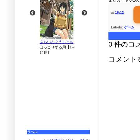
まだカードや1
at
16:12
Labels:
ゲーム
0 件のコ
コメント
ラベル