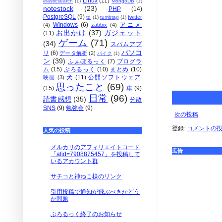
Linux
(11)
elasticsearch
(1)
MongoDB
(1)
notestock
(23)
PHP
(14)
PostgreSQL
(9)
twitter
td
(1)
tumbtag
(1)
Windows
(6)
アニメ
(4)
zabbix
(4)
お出かけ
(37)
ガジェット
(11)
ゲーム
(71)
(34)
スパムアプ
パソコ
リ
(6)
データ解析
(2)
バイク
(1)
ン
(39)
ふぁぼるっく
(7)
プログラ
ム
(15)
ぶろるっく
(10)
まとめ
(10)
犬
(11)
公開ソフトウェア
映画
(3)
思ったこと
(69)
(15)
車
(9)
日常
(96)
読書感想
(35)
分散
SNS
(9)
勉強会
(9)
次の投稿
登録:
コメントの投稿 
人気の投稿
メルカリのアフィリエイトコード
広告
「afid=7908875457」を投稿して
いるアカウント群
サチコと神ねこ様のリンク
引用投稿で通知が飛ぶべきかどう
か問題
ぶろるっく終了のお知らせ