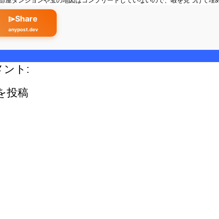
00部屋ダンジョンや宝の地図はコンプリートしていないので、暇を見つけて埋
⌲Share
anypost.dev
メント:
を投稿